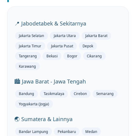
📍 Jabodetabek & Sekitarnya
Jakarta Selatan
Jakarta Utara
Jakarta Barat
Jakarta Timur
Jakarta Pusat
Depok
Tangerang
Bekasi
Bogor
Cikarang
Karawang
🏙️ Jawa Barat - Jawa Tengah
Bandung
Tasikmalaya
Cirebon
Semarang
Yogyakarta (Jogja)
🌏 Sumatera & Lainnya
Bandar Lampung
Pekanbaru
Medan