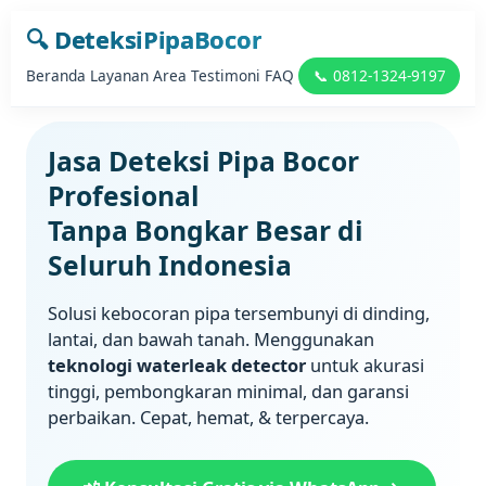
🔍
DeteksiPipaBocor
Beranda
Layanan
Area
Testimoni
FAQ
📞 0812-1324-9197
Jasa Deteksi Pipa Bocor
Profesional
Tanpa Bongkar Besar di
Seluruh Indonesia
Solusi kebocoran pipa tersembunyi di dinding,
lantai, dan bawah tanah. Menggunakan
teknologi waterleak detector
untuk akurasi
tinggi, pembongkaran minimal, dan garansi
perbaikan. Cepat, hemat, & terpercaya.