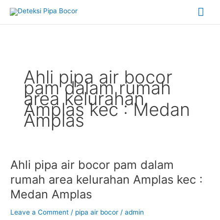
Skip
Mai
to
content
Me
Ahli pipa air bocor
pam dalam rumah
area kelurahan
Amplas kec : Medan
Amplas
Ahli pipa air bocor pam dalam
Ahli
pipa
rumah area kelurahan Amplas kec :
air
Medan Amplas
bocor
pam
Leave a Comment
/
pipa air bocor
/
admin
dalam