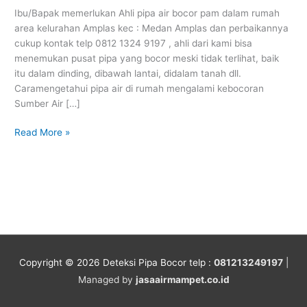
rumah
Ibu/Bapak memerlukan Ahli pipa air bocor pam dalam rumah
area
area kelurahan Amplas kec : Medan Amplas dan perbaikannya
kelurahan
cukup kontak telp 0812 1324 9197 , ahli dari kami bisa
Amplas
menemukan pusat pipa yang bocor meski tidak terlihat, baik
kec
itu dalam dinding, dibawah lantai, didalam tanah dll.
:
Caramengetahui pipa air di rumah mengalami kebocoran
Medan
Sumber Air […]
Amplas
Read More »
Copyright © 2026
Deteksi Pipa Bocor
telp :
081213249197
|
Managed by
jasaairmampet.co.id