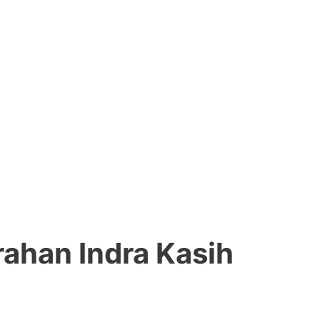
rahan Indra Kasih