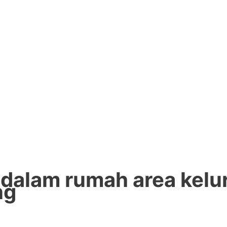
 dalam rumah area kelu
ng