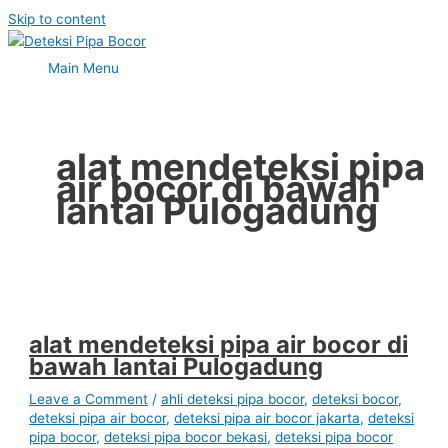
Skip to content
Main Menu
alat mendeteksi pipa
air bocor di bawah
lantai Pulogadung
alat mendeteksi pipa air bocor di
bawah lantai Pulogadung
Leave a Comment
/
ahli deteksi pipa bocor
,
deteksi bocor
,
deteksi pipa air bocor
,
deteksi pipa air bocor jakarta
,
deteksi
pipa bocor
,
deteksi pipa bocor bekasi
,
deteksi pipa bocor