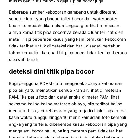
musim banjir. itu mungkin gejala pipa bocor juga.
Beberapa sumber kebocoran gampang untuk diketahui
seperti : kran yang bocor, toilet bocor dan waterheater
bocor itu mudah dikarnakan langsung terlihat rembesan
airnya karna titik pipa bocornya berada diluar terlihat oleh
mata . Tapi beberapa kasus yang kami temukan kebocoran
tidak terlihat untuk di deteksi dan baru disadari bertahun
tahun kemudian karena titik pipa bocor tidak terlihat berada
dibawah tanah.
deteksi dini titik pipa bocor
Bagi pengguna PDAM cara mengecek adanya kebocoran
pipa air yaitu mematikan semua kran air, lihat di meteran
PAM, jika perlu foto dan catat angka di meter PAM. lihat
seksama baling baling meteran air nya, bila terlihat baling
memutar bisa jadi kebocoran yang terjadi di jalur pipa anda.
kasih waktu tunggu hingga 10 menit kemudian foto kembali
angka yang tertera, dibeberapa kasus kebocoran pipa yang
mengalami bocor halus, baling meteran pam tidak terlihat
berputar tetapi angka meteran berubah setelah beberapa