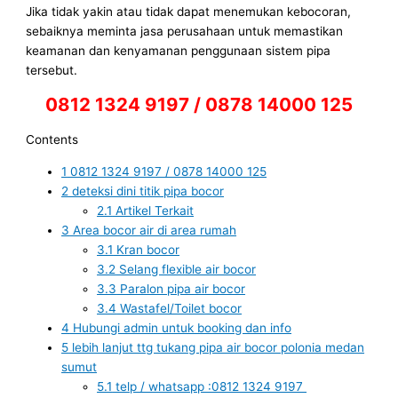
Jika tidak yakin atau tidak dapat menemukan kebocoran,
sebaiknya meminta jasa perusahaan untuk memastikan
keamanan dan kenyamanan penggunaan sistem pipa
tersebut.
0812 1324 9197 / 0878 14000 125
Contents
1
0812 1324 9197 / 0878 14000 125
2
deteksi dini titik pipa bocor
2.1
Artikel Terkait
3
Area bocor air di area rumah
3.1
Kran bocor
3.2
Selang flexible air bocor
3.3
Paralon pipa air bocor
3.4
Wastafel/Toilet bocor
4
Hubungi admin untuk booking dan info
5
lebih lanjut ttg tukang pipa air bocor polonia medan
sumut
5.1
telp / whatsapp :0812 1324 9197