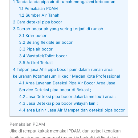
1
Tanda tanda pipa air di rumah mengalami kebocoran
1.1
Pemakaian PDAM
1.2
Sumber Air Tanah
2
Cara deteksi pipa bocor
3
Daerah bocor air yang sering terjadi di rumah
3.1
Kran bocor
3.2
Selang flexible air bocor
3.3
Pipa air bocor
3.4
Wastafel/Toilet bocor
3.5
Artikel Terkait
4
Telpon jasa Ahli pipa bocor pam dalam rumah area
kelurahan Kotamatsum III kec : Medan Kota Professional
4.1
Area Layanan Deteksi Pipa Air Bocor Area Jasa
Service Deteksi pipa bocor di Bekasi ;
4.2
Jasa Deteksi pipa bocor Jakarta meliputi area :
4.3
Jasa Deteksi pipa bocor wilayah lain :
4.4
area Lain : Jasa Air Mampet dan deteksi pipa bocor
Pemakaian PDAM
Jika di tempat kakak memakai PDAM, dan terjadi kenaikan
tagihan air yang upnormal (mungkin berkali kali lipat dari