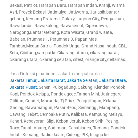
Bekasi, Patriot, Harapan Baru, Harapan Indah, Kranji, Wisma
Asri, Proyek Bekasi, Jatimulya, Jatiwarna, Jatiasih,bantar
gebang, Kemang Pratama, Galaxy, Lagoon City, Pengasinan,
Rawalumbu, Rawakalong, Rawasemut, Cipendawa,
Narogong,Bantar Gebang, Kota Wisata, Grand wisata,
Babelan, Prumnas 1, Perumnas 3, Papan Mas,
Tambun,Medan Satria, Pondok Ungu, Grand Nusa Indah, CBL,
Setu, Cibitung,sampai ke Cikarang utama, cikarang barat,
cikarang utara, cikarang selatan, cifest, orange city,deltamas.
Jasa Deteksi pipa bocor Jakarta meliputi area :
Jakarta Timur
,
Jakarta Barat
,
Jakarta Selatan
,
Jakarta Utara
,
Jakarta Pusat
, Senen, Pulogadung, Cakung, Klender, Pondok
Kopi, Pondok Kelapa, Pondok gede,Taman Mini, Jatinegara,
Cililitan, Condet, Marunda, Tj Priuk, Penggilingan, Kelapa
Gading, Rawamangun, Pasar Rebo, Semanggi, Mampang,
Cawang, Tebet, Cempaka Putih, Kalibata, Kampung Melayu,
Kenari, Kebayoran, Slipi, Kebon Jeruk, Kebon Sirih, Pesing,
Roxy, Tanah Abang, Sudirman, Casablanca, Tomang, Pondok
Indah, Kemang, Radio dalam, Cideng, PIK, hingga ke