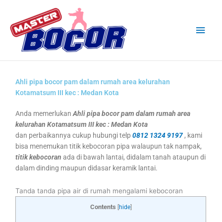
Skip
Main
to
content
Men
Ahli pipa bocor pam dalam rumah area kelurahan
Kotamatsum III kec : Medan Kota
Anda memerlukan
Ahli pipa bocor pam dalam rumah area
kelurahan Kotamatsum III kec : Medan Kota
dan perbaikannya cukup hubungi telp
0812 1324 9197
, kami
bisa menemukan titik kebocoran pipa walaupun tak nampak,
titik kebocoran
ada di bawah lantai, didalam tanah ataupun di
dalam dinding maupun didasar keramik lantai.
Tanda tanda pipa air di rumah mengalami kebocoran
Contents
[
hide
]