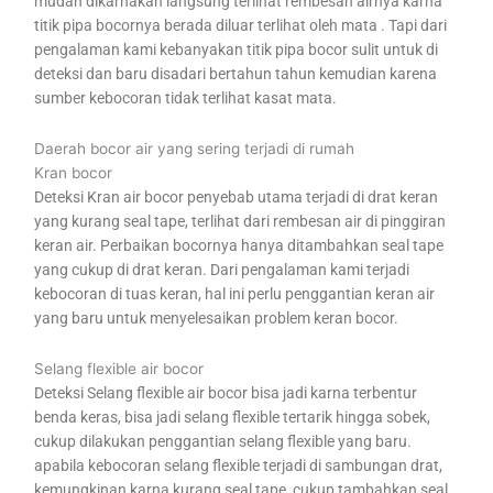
mudah dikarnakan langsung terlihat rembesan airnya karna
titik pipa bocornya berada diluar terlihat oleh mata . Tapi dari
pengalaman kami kebanyakan titik pipa bocor sulit untuk di
deteksi dan baru disadari bertahun tahun kemudian karena
sumber kebocoran tidak terlihat kasat mata.
Daerah bocor air yang sering terjadi di rumah
Kran bocor
Deteksi Kran air bocor penyebab utama terjadi di drat keran
yang kurang seal tape, terlihat dari rembesan air di pinggiran
keran air. Perbaikan bocornya hanya ditambahkan seal tape
yang cukup di drat keran. Dari pengalaman kami terjadi
kebocoran di tuas keran, hal ini perlu penggantian keran air
yang baru untuk menyelesaikan problem keran bocor.
Selang flexible air bocor
Deteksi Selang flexible air bocor bisa jadi karna terbentur
benda keras, bisa jadi selang flexible tertarik hingga sobek,
cukup dilakukan penggantian selang flexible yang baru.
apabila kebocoran selang flexible terjadi di sambungan drat,
kemungkinan karna kurang seal tape, cukup tambahkan seal