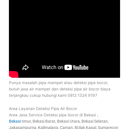
Punya masalah pipa mampet atau deteksi pipa bocor,
butuh jasa air mampet dan deteksi pipa air bocor biaya
terjangkau cukup hubungi kami 0812 1324 9197
Area Layanan Deteksi Pipa Air Bocor
Area Jasa Service Deteksi pipa bocor di Bekasi ;
Bekasi
timur, Bekasi Barat, Bekasi Utara, Bekasi Selatan,
Jakasampurna, Kalimalang, Caman, BUlak Kapal, Sumarecon