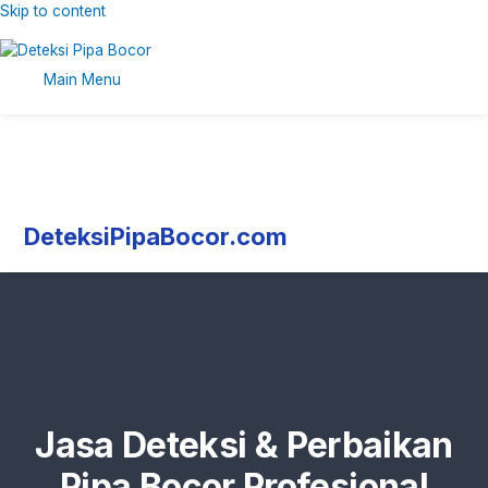
Skip to content
Main Menu
DeteksiPipaBocor.com
Jasa Deteksi & Perbaikan
Pipa Bocor Profesional