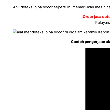
Ahli deteksi pipa bocor seperti ini memerlukan mesin c
Order jasa det
Pelayana
Contoh pengerjaan ala