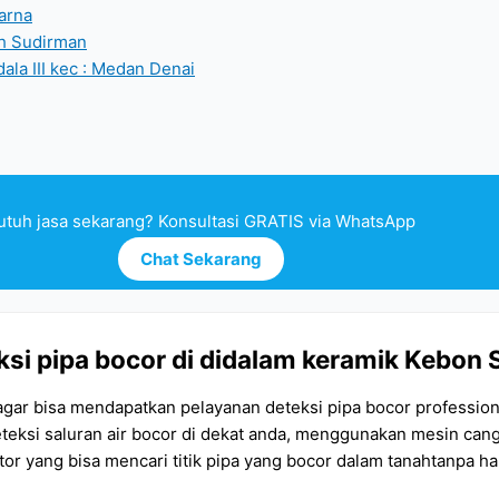
arna
ah Sudirman
ala III kec : Medan Denai
utuh jasa sekarang? Konsultasi GRATIS via WhatsApp
Chat Sekarang
si pipa bocor di didalam keramik Kebon S
 agar bisa mendapatkan pelayanan deteksi pipa bocor professio
eteksi saluran air bocor di dekat anda, menggunakan mesin can
r yang bisa mencari titik pipa yang bocor dalam tanahtanpa h