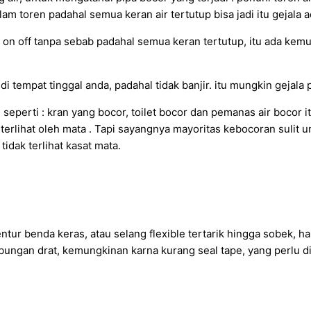
alam toren padahal semua keran air tertutup bisa jadi itu gejala 
 on off tanpa sebab padahal semua keran tertutup, itu ada kemu
i tempat tinggal anda, padahal tidak banjir. itu mungkin gejala 
erti : kran yang bocor, toilet bocor dan pemanas air bocor it
terlihat oleh mata . Tapi sayangnya mayoritas kebocoran sulit u
idak terlihat kasat mata.
entur benda keras, atau selang flexible tertarik hingga sobek, ha
sambungan drat, kemungkinan karna kurang seal tape, yang perlu