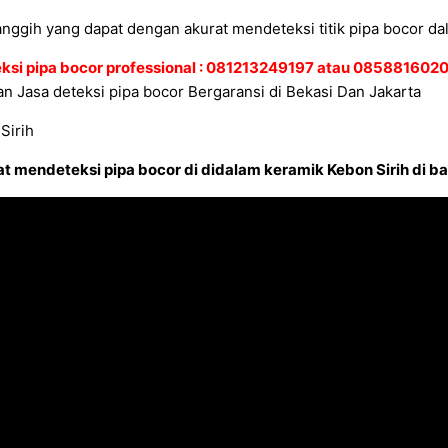
anggih yang dapat dengan akurat mendeteksi titik pipa bocor da
eksi pipa bocor professional : 081213249197 atau 08588160
n Jasa deteksi pipa bocor Bergaransi di Bekasi Dan Jakarta
t mendeteksi pipa bocor di didalam keramik Kebon Sirih di ba