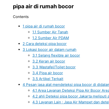
pipa air di rumah bocor
Contents
1
pipa air di rumah bocor
1.1
Sumber Air Tanah
1.2
Sumber Air PDAM
2
Cara deteksi pipa bocor
3
Lokasi bocor air dalam rumah
3.1
Selang flexible air bocor
3.2
Keran air bocor
3.3
Wastafel/Toilet bocor
3.4
Pipa air bocor
3.5
Artikel Terkait
4
Pesan jasa alat mendeteksi pipa bocor di didala
4.1
Area Layanan Deteksi Pipa Air Bocor Area 
4.2
ahli Deteksi pipa bocor Jakarta meliputi a
4.3
Layanan Lain : Jasa Air Mampet dan dete