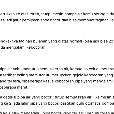
ruskan ke atas toren, tetapi mesin pompa air kamu sering hid
 jadi jalur pemipaan anda bocor dan bisa membuat tagihan listr
gkaknya tagihan bulanan yang diatas normal (bisa jadi bisa 2x l
 anda mengalami kebocoran.
 air yaitu menutup semua keran air, kemudian cek di meteran P
a terlihat baling memutar itu merupakan gejala kebocoran yang t
ang tertera, dibeberapa kasus kebocoran pipa yang mengalami 
 beberapa menit.
deteksi pipa air yang bocor : tutup semua kran air, jika mesin a
g ke 2. ada jalur pipa yang bocor, pastikan dulu otomatis pomp
air, untuk mengatahui pipa bocor yang terjadi : penuhi toren 