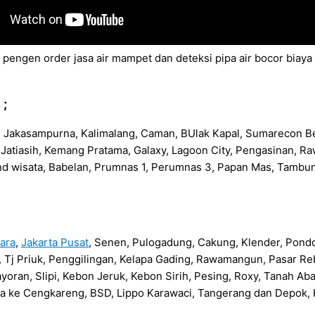
 pengen order jasa air mampet dan deteksi pipa air bocor bia
 ;
n, Jakasampurna, Kalimalang, Caman, BUlak Kapal, Sumarecon Be
na, Jatiasih, Kemang Pratama, Galaxy, Lagoon City, Pengasinan,
nd wisata, Babelan, Prumnas 1, Perumnas 3, Papan Mas, Tambu
tara
,
Jakarta Pusat
, Senen, Pulogadung, Cakung, Klender, Pond
da, Tj Priuk, Penggilingan, Kelapa Gading, Rawamangun, Pasar
yoran, Slipi, Kebon Jeruk, Kebon Sirih, Pesing, Roxy, Tanah A
a ke Cengkareng, BSD, Lippo Karawaci, Tangerang dan Depok, K