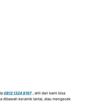
lp
0812 1324 9197
, ahli dari kami bisa
pa
dibawah keramik lantai, atau mengecek