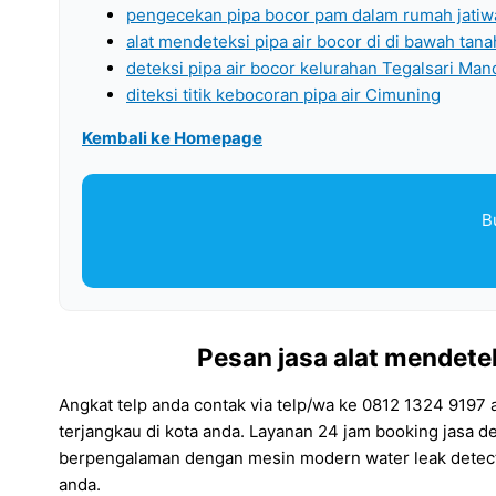
pengecekan pipa bocor pam dalam rumah jatiw
alat mendeteksi pipa air bocor di di bawah tan
deteksi pipa air bocor kelurahan Tegalsari Mand
diteksi titik kebocoran pipa air Cimuning
Kembali ke Homepage
B
Pesan jasa alat mendetek
Angkat telp anda contak via telp/wa ke 0812 1324 9197
terjangkau di kota anda. Layanan 24 jam booking jasa d
berpengalaman dengan mesin modern water leak detecto
anda.