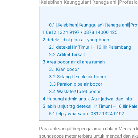
[Kelebihan|Keunggulan} [tenaga ahli|Profesio
0.1
[Kelebihan|Keunggulan} [tenaga ahli|Pro
1
0812 1324 9197 / 0878 14000 125
2
deteksi dini pipa air yang bocor
2.1
deteksi Ilir Timur I – 16 Ilir Palembang
2.2
Artikel Terkait
3
Area bocor air di area rumah
3.1
Kran bocor
3.2
Selang flexible air bocor
3.3
Paralon pipa air bocor
3.4
Wastafel/Toilet bocor
4
Hubungi admin untuk Atur jadwal dan info
5
lebih lanjut ttg deteksi Ilir Timur I – 16 Ilir P
5.1
telp / whatsapp :0812 1324 9197
Para ahli sangat berpengalaman dalam Mencari k
soundscope meter terbaru untuk mencari dan akur