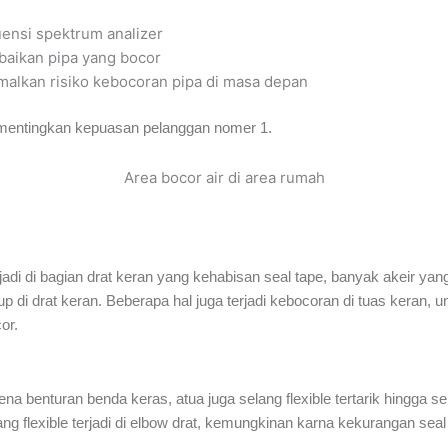
uensi spektrum analizer
baikan pipa yang bocor
alkan risiko kebocoran pipa di masa depan
mentingkan kepuasan pelanggan nomer 1.
Area bocor air di area rumah
di di bagian drat keran yang kehabisan seal tape, banyak akeir yang
p di drat keran. Beberapa hal juga terjadi kebocoran di tuas keran,
or.
ena benturan benda keras, atua juga selang flexible tertarik hingga se
lang flexible terjadi di elbow drat, kemungkinan karna kekurangan se