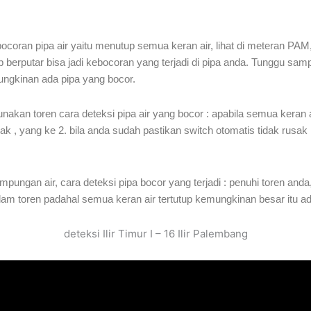
an pipa air yaitu menutup semua keran air, lihat di meteran PAM, j
tap berputar bisa jadi kebocoran yang terjadi di pipa anda. Tunggu s
mungkinan ada pipa yang bocor.
kan toren cara deteksi pipa air yang bocor : apabila semua keran air
k , yang ke 2. bila anda sudah pastikan switch otomatis tidak rusak
ungan air, cara deteksi pipa bocor yang terjadi : penuhi toren and
 dalam toren padahal semua keran air tertutup kemungkinan besar itu a
deteksi Ilir Timur I – 16 Ilir Palembang