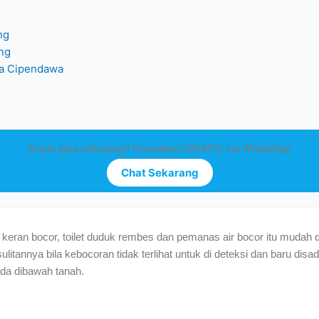
ng
ng
ea Cipendawa
Butuh jasa sekarang? Konsultasi GRATIS via WhatsApp
Chat Sekarang
 : keran bocor, toilet duduk rembes dan pemanas air bocor itu mudah 
esulitannya bila kebocoran tidak terlihat untuk di deteksi dan baru dis
rada dibawah tanah.