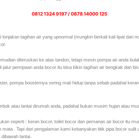
0812 1324 9197 / 0878 14000 125
 lonjakan tagihan air yang upnormal (mungkin berkali kali lipat dari
or.
udian diteruskan ke atas tandon, tetapi mesin pompa air anda bula
jalur pemipaan anda bocor itu bisa bikin tagihan air bengkak dan bisa
ter, pompa boosternya sering mati hidup tanpa sebab padahal keran 
embok atau lantai dirumah anda, padahal bukan musim hujan atau musim
 seperti : keran bocor, toilet bocor dan pemanas air bocor itu mu
leh mata . Tapi dari pengalaman kami kebanyakan titik pipa bocor sulit
 dibawah lantai.