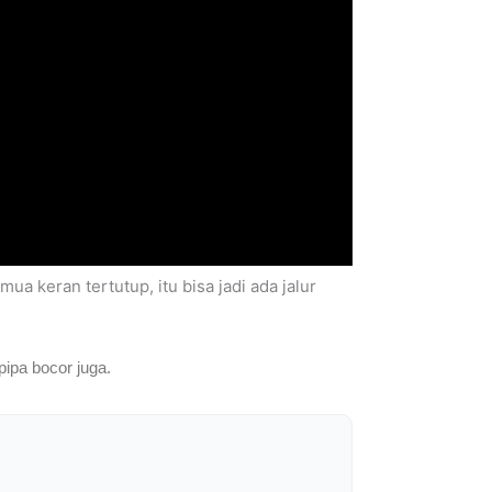
a keran tertutup, itu bisa jadi ada jalur
pipa bocor juga.