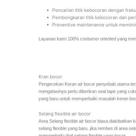
Pencarian titik kebocoran dengan frek
Pembongkaran titik kebocoran dan per
Preventive maintenance untuk meminim
Layanan kami 100% costumer oriented yang me
Kran bocor
Pengecekan Keran air bocor penyebab utama terja
mengatasinya perlu diberikan seal tape yang cuku
yang baru untuk memperbaiki masalah keran boc
Selang flexible air bocor
Area Selang flexible air bocor biasa diakibatkan k
selang flexible yang baru. jika rembes di area se
memperbaiki drat selang flexible yang bocor.