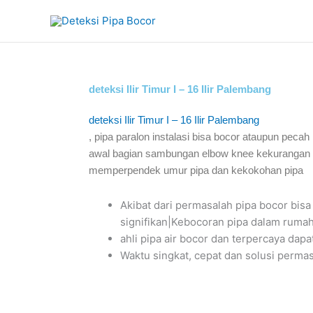
Skip
to
content
deteksi Ilir Timur I – 16 Ilir Palembang
deteksi Ilir Timur I – 16 Ilir Palembang
, pipa paralon instalasi bisa bocor ataupun peca
awal bagian sambungan elbow knee kekurangan lem
memperpendek umur pipa dan kekokohan pipa
Akibat dari permasalah pipa bocor b
signifikan|Kebocoran pipa dalam rumah
ahli pipa air bocor dan terpercaya d
Waktu singkat, cepat dan solusi perma