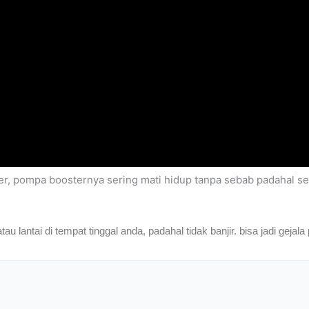
r, pompa boosternya sering mati hidup tanpa sebab padahal semu
 lantai di tempat tinggal anda, padahal tidak banjir. bisa jadi gejala 