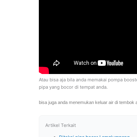
Atau bisa aja bila anda memakai pompa booste
pipa yang bocor di tempat anda.
bisa juga anda menemukan keluar air di tembok atau
Artikel Terkait