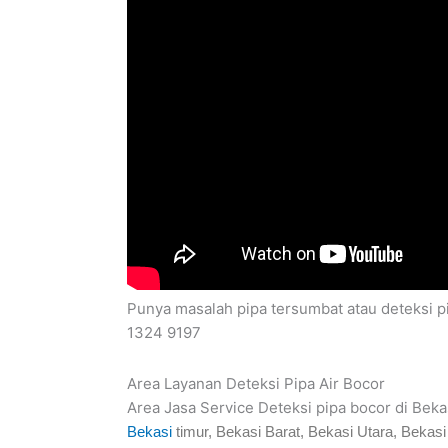
Punya masalah pipa tersumbat atau deteksi pi
1324 9197
Area Layanan Deteksi Pipa Air Bocor
Area Jasa Service Deteksi pipa bocor di Bekas
Bekasi
timur, Bekasi Barat, Bekasi Utara, Beka