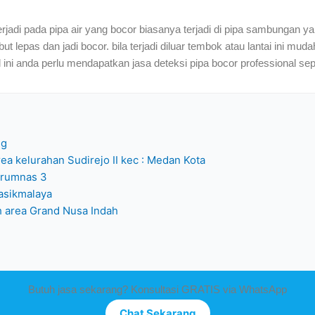
erjadi pada pipa air yang bocor biasanya terjadi di pipa sambungan
lepas dan jadi bocor. bila terjadi diluar tembok atau lantai ini muda
al ini anda perlu mendapatkan jasa deteksi pipa bocor professional sep
ng
rea kelurahan Sudirejo II kec : Medan Kota
erumnas 3
tasikmalaya
ah area Grand Nusa Indah
Butuh jasa sekarang? Konsultasi GRATIS via WhatsApp
Chat Sekarang