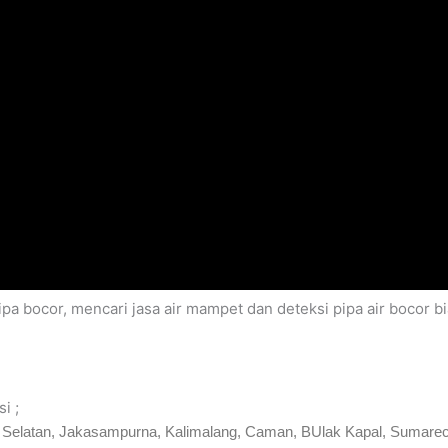
pa bocor, mencari jasa air mampet dan deteksi pipa air bocor 
i ;
si Selatan, Jakasampurna, Kalimalang, Caman, BUlak Kapal, Sumarec