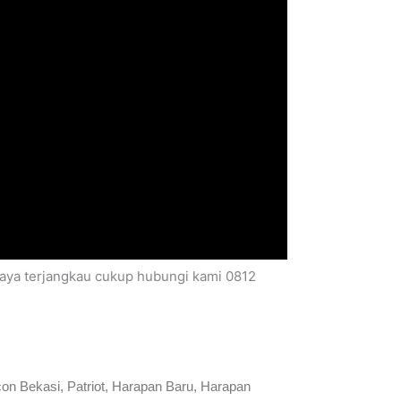
biaya terjangkau cukup hubungi kami 0812
on Bekasi, Patriot, Harapan Baru, Harapan