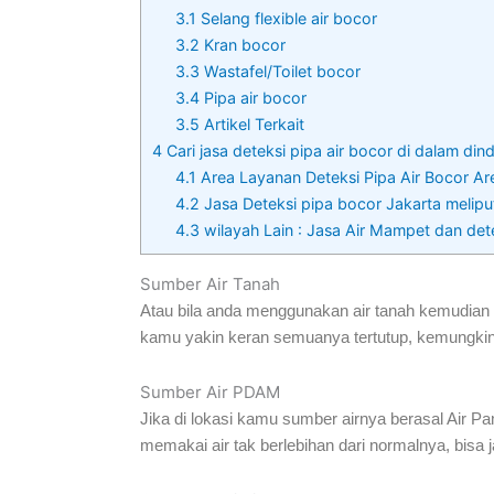
3.1
Selang flexible air bocor
3.2
Kran bocor
3.3
Wastafel/Toilet bocor
3.4
Pipa air bocor
3.5
Artikel Terkait
4
Cari jasa deteksi pipa air bocor di dalam din
4.1
Area Layanan Deteksi Pipa Air Bocor Are
4.2
Jasa Deteksi pipa bocor Jakarta meliput
4.3
wilayah Lain : Jasa Air Mampet dan det
Sumber Air Tanah
Atau bila anda menggunakan air tanah kemudian d
kamu yakin keran semuanya tertutup, kemungkinan
Sumber Air PDAM
Jika di lokasi kamu sumber airnya berasal Air P
memakai air tak berlebihan dari normalnya, bisa j