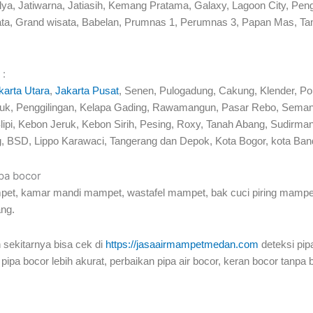
mulya, Jatiwarna, Jatiasih, Kemang Pratama, Galaxy, Lagoon City,
ta, Grand wisata, Babelan, Prumnas 1, Perumnas 3, Papan Mas, T
 :
karta Utara
,
Jakarta Pusat
, Senen, Pulogadung, Cakung, Klender, P
Tj Priuk, Penggilingan, Kelapa Gading, Rawamangun, Pasar Rebo, Se
lipi, Kebon Jeruk, Kebon Sirih, Pesing, Roxy, Tanah Abang, Sudir
, BSD, Lippo Karawaci, Tangerang dan Depok, Kota Bogor, kota Band
ipa bocor
pet, kamar mandi mampet, wastafel mampet, bak cuci piring mampet,
ang.
 sekitarnya bisa cek di
https://jasaairmampetmedan.com
deteksi pip
 pipa bocor lebih akurat, perbaikan pipa air bocor, keran bocor tanpa