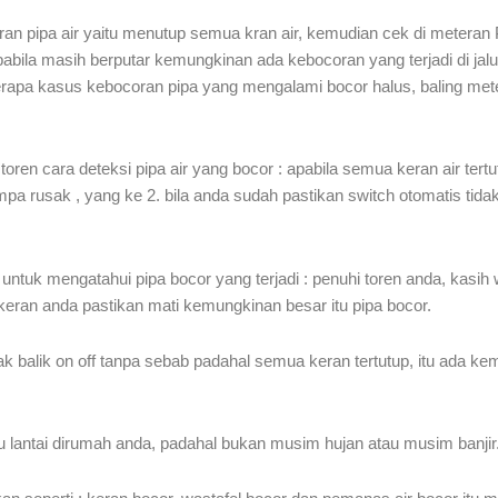
pipa air yaitu menutup semua kran air, kemudian cek di meteran PAM
apabila masih berputar kemungkinan ada kebocoran yang terjadi di ja
erapa kasus kebocoran pipa yang mengalami bocor halus, baling meter
ren cara deteksi pipa air yang bocor : apabila semua keran air tertutu
mpa rusak , yang ke 2. bila anda sudah pastikan switch otomatis ti
 untuk mengatahui pipa bocor yang terjadi : penuhi toren anda, kasih
a keran anda pastikan mati kemungkinan besar itu pipa bocor.
ak balik on off tanpa sebab padahal semua keran tertutup, itu ada ke
lantai dirumah anda, padahal bukan musim hujan atau musim banjir. bi