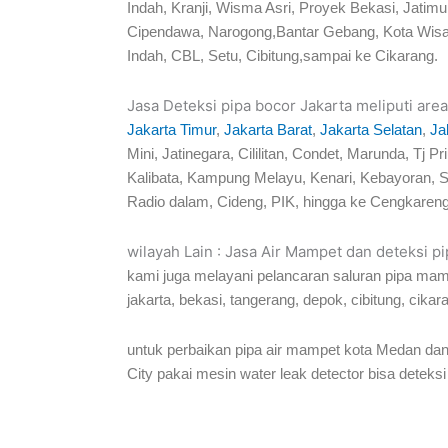
Indah, Kranji, Wisma Asri, Proyek Bekasi, Jati
Cipendawa, Narogong,Bantar Gebang, Kota Wisa
Indah, CBL, Setu, Cibitung,sampai ke Cikarang.
Jasa Deteksi pipa bocor Jakarta meliputi area
Jakarta Timur
,
Jakarta Barat
,
Jakarta Selatan
,
Ja
Mini, Jatinegara, Cililitan, Condet, Marunda, 
Kalibata, Kampung Melayu, Kenari, Kebayoran, S
Radio dalam, Cideng, PIK, hingga ke Cengkareng
wilayah Lain : Jasa Air Mampet dan deteksi p
kami juga melayani pelancaran saluran pipa mam
jakarta, bekasi, tangerang, depok, cibitung, cikar
untuk perbaikan pipa air mampet kota Medan dan
City pakai mesin water leak detector bisa deteksi