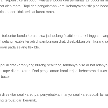
n seperti : keran bocor, wastafel bocor dan pemanas air bocor itu 
lihat oleh mata . Tapi dari pengalaman kami kebanyakan titik pipa bocor
pipa bocor tidak terlihat kasat mata.
n terbentur benda keras, bisa jadi selang flexible tertarik hingga sela
 di selang flexible terjadi di sambungan drat, disebabkan oleh kurang 
an pada selang flexible.
i di drat keran yang kurang seal tape, tandanya bisa dilihat adanya
tape di drat keran. Dari pengalaman kami terjadi kebocoran di tuas
 bocor.
adi di sekitar seal karetnya, penyebabkan hanya seal karet sudah lama,
ang terbuat dari keramik.