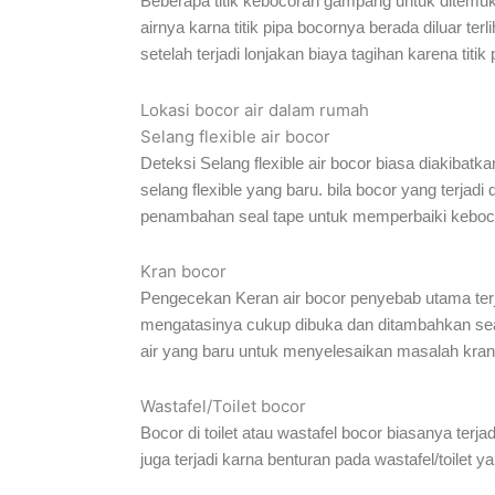
Beberapa titik kebocoran gampang untuk ditemuka
airnya karna titik pipa bocornya berada diluar ter
setelah terjadi lonjakan biaya tagihan karena titik 
Lokasi bocor air dalam rumah
Selang flexible air bocor
Deteksi Selang flexible air bocor biasa diakibatka
selang flexible yang baru. bila bocor yang terjadi
penambahan seal tape untuk memperbaiki kebocor
Kran bocor
Pengecekan Keran air bocor penyebab utama terjad
mengatasinya cukup dibuka dan ditambahkan seal 
air yang baru untuk menyelesaikan masalah kran
Wastafel/Toilet bocor
Bocor di toilet atau wastafel bocor biasanya terj
juga terjadi karna benturan pada wastafel/toilet y