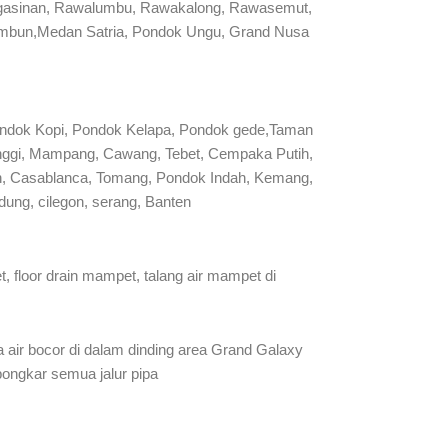
 Pengasinan, Rawalumbu, Rawakalong, Rawasemut,
ambun,Medan Satria, Pondok Ungu, Grand Nusa
ondok Kopi, Pondok Kelapa, Pondok gede,Taman
manggi, Mampang, Cawang, Tebet, Cempaka Putih,
man, Casablanca, Tomang, Pondok Indah, Kemang,
ung, cilegon, serang, Banten
 floor drain mampet, talang air mampet di
a air bocor di dalam dinding area Grand Galaxy
 bongkar semua jalur pipa