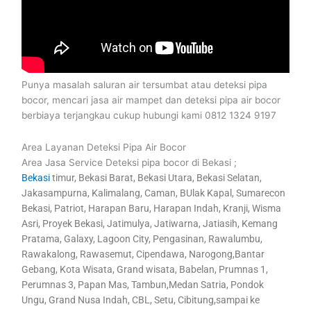
Punya masalah saluran air tersumbat atau deteksi pipa
bocor, mencari jasa air mampet dan deteksi pipa air bocor
berbiaya terjangkau cukup hubungi kami 0812 1324 9197
Area Layanan Deteksi Pipa Air Bocor
Area Jasa Service Deteksi pipa bocor di Bekasi ;
Bekasi
timur, Bekasi Barat, Bekasi Utara, Bekasi Selatan,
Jakasampurna, Kalimalang, Caman, BUlak Kapal, Sumarecon
Bekasi, Patriot, Harapan Baru, Harapan Indah, Kranji, Wisma
Asri, Proyek Bekasi, Jatimulya, Jatiwarna, Jatiasih, Kemang
Pratama, Galaxy, Lagoon City, Pengasinan, Rawalumbu,
Rawakalong, Rawasemut, Cipendawa, Narogong,Bantar
Gebang, Kota Wisata, Grand wisata, Babelan, Prumnas 1,
Perumnas 3, Papan Mas, Tambun,Medan Satria, Pondok
Ungu, Grand Nusa Indah, CBL, Setu, Cibitung,sampai ke