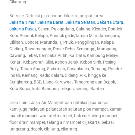
Cikarang.
Service Deteksi pipa bocor Jakarta meliputi area :
Jakarta Timur
,
Jakarta Barat
,
Jakarta Selatan
,
Jakarta Utara
,
Jakarta Pusat
, Senen, Pulogadung, Cakung, Klender, Pondok
Kopi, Pondok Kelapa, Pondok gede,Taman Mini, Jatinegara,
Cililitan, Condet, Marunda, Tj Priuk, Penggilingan, Kelapa
Gading, Rawamangun, Pasar Rebo, Semanggi, Mampang,
Cawang, Tebet, Cempaka Putih, Kalibata, Kampung Melayu,
Kenari, Kebayoran, Slipi, Kebon Jeruk, Kebon Sirih, Pesing,
Roxy, Tanah Abang, Sudirman, Casablanca, Tomang, Pondok
Indah, Kemang, Radio dalam, Cideng, PIK, hingga ke
Cengkareng, BSD, Lippo Karawaci, Tangerang dan Depok,
Kota Bogor, kota Bandung, cilegon, serang, Banten
area Lain : Jasa Air Mampet dan deteksi pipa bocor
kami juga melayani pelancaran saluran pipa mampet, kamar
mandi mampet, wastafel mampet, bak cuci piring mampet,
floor drain mampet, talang air mampet di jakarta, bekasi,
tangerang, depok, cibitung, cikarang.