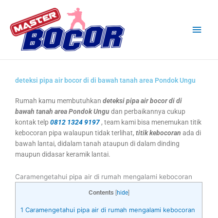
Skip
Main
to
content
Men
deteksi pipa air bocor di di bawah tanah area Pondok Ungu
Rumah kamu membutuhkan
deteksi pipa air bocor di di
bawah tanah area Pondok Ungu
dan perbaikannya cukup
kontak telp
0812 1324 9197
, team kami bisa menemukan titik
kebocoran pipa walaupun tidak terlihat,
titik kebocoran
ada di
bawah lantai, didalam tanah ataupun di dalam dinding
maupun didasar keramik lantai.
Caramengetahui pipa air di rumah mengalami kebocoran
Contents
[
hide
]
1
Caramengetahui pipa air di rumah mengalami kebocoran