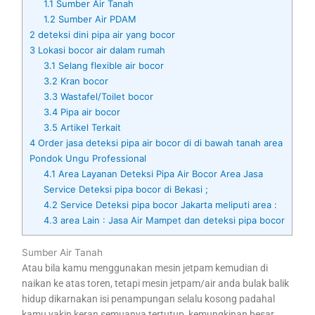
1.1
Sumber Air Tanah
1.2
Sumber Air PDAM
2
deteksi dini pipa air yang bocor
3
Lokasi bocor air dalam rumah
3.1
Selang flexible air bocor
3.2
Kran bocor
3.3
Wastafel/Toilet bocor
3.4
Pipa air bocor
3.5
Artikel Terkait
4
Order jasa deteksi pipa air bocor di di bawah tanah area
Pondok Ungu Professional
4.1
Area Layanan Deteksi Pipa Air Bocor Area Jasa
Service Deteksi pipa bocor di Bekasi ;
4.2
Service Deteksi pipa bocor Jakarta meliputi area :
4.3
area Lain : Jasa Air Mampet dan deteksi pipa bocor
Sumber Air Tanah
Atau bila kamu menggunakan mesin jetpam kemudian di
naikan ke atas toren, tetapi mesin jetpam/air anda bulak balik
hidup dikarnakan isi penampungan selalu kosong padahal
kamu yakin keran semuanya tertutup, kemungkinan besar