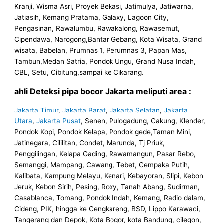
Kranji, Wisma Asri, Proyek Bekasi, Jatimulya, Jatiwarna,
Jatiasih, Kemang Pratama, Galaxy, Lagoon City,
Pengasinan, Rawalumbu, Rawakalong, Rawasemut,
Cipendawa, Narogong,Bantar Gebang, Kota Wisata, Grand
wisata, Babelan, Prumnas 1, Perumnas 3, Papan Mas,
Tambun,Medan Satria, Pondok Ungu, Grand Nusa Indah,
CBL, Setu, Cibitung,sampai ke Cikarang.
ahli Deteksi pipa bocor Jakarta meliputi area :
Jakarta Timur
,
Jakarta Barat
,
Jakarta Selatan
,
Jakarta
Utara
,
Jakarta Pusat
, Senen, Pulogadung, Cakung, Klender,
Pondok Kopi, Pondok Kelapa, Pondok gede,Taman Mini,
Jatinegara, Cililitan, Condet, Marunda, Tj Priuk,
Penggilingan, Kelapa Gading, Rawamangun, Pasar Rebo,
Semanggi, Mampang, Cawang, Tebet, Cempaka Putih,
Kalibata, Kampung Melayu, Kenari, Kebayoran, Slipi, Kebon
Jeruk, Kebon Sirih, Pesing, Roxy, Tanah Abang, Sudirman,
Casablanca, Tomang, Pondok Indah, Kemang, Radio dalam,
Cideng, PIK, hingga ke Cengkareng, BSD, Lippo Karawaci,
Tangerang dan Depok, Kota Bogor, kota Bandung, cilegon,