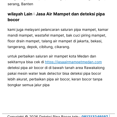
serang, Banten
wilayah Lain : Jasa Air Mampet dan deteksi pipa
bocor
kami juga melayani pelancaran saluran pipa mampet, kamar
mandi mampet, wastafel mampet, bak cuci piring mampet,
floor drain mampet, talang air mampet di jakarta, bekasi,
tangerang, depok, cibitung, cikarang.
untuk perbaikan saluran air mampet kota Medan dan
sekitarnya bisa cek di
https://jasaairmampetmedan.com
deteksi pipa air bocor di di bawah tanah area Rawakalong
pakai mesin water leak detector bisa deteksi pipa bocor
lebih akurat, perbaikan pipa air bocor, keran bocor tanpa
bongkar semua jalur pipa
Copyright © 2026
Deteksi Pipa Bocor
telp :
081213249197
|