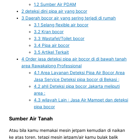
1.2
Sumber Air PDAM
2
deteksi dini pipa air yang bocor
3
Daerah bocor air yang sering terjadi di rumah
3.1
Selang flexible air bocor
3.2
Kran bocor
3.3
Wastafel/Toilet bocor
3.4
Pipa air bocor
3.5
Artikel Terkait
4
Order jasa deteksi pipa air bocor di di bawah tanah
area Rawakalong Professional
4.1
Area Layanan Deteksi Pipa Air Bocor Area
Jasa Service Deteksi pipa bocor di Bekasi ;
4.2
ahli Deteksi pipa bocor Jakarta meliputi
area :
4.3
wilayah Lain : Jasa Air Mampet dan deteksi
pipa bocor
Sumber Air Tanah
Atau bila kamu memakai mesin jetpam kemudian di naikan
ke atas toren, tetapi mesin jetpam/air kamu bulak balik