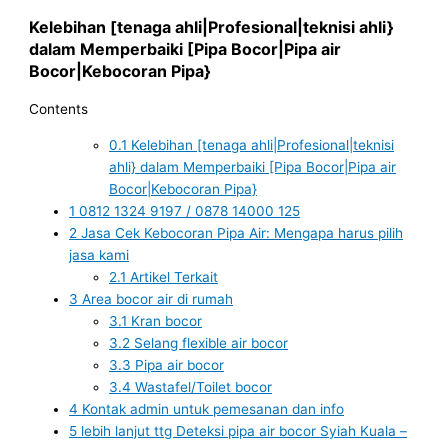
Kelebihan [tenaga ahli|Profesional|teknisi ahli}
dalam Memperbaiki [Pipa Bocor|Pipa air
Bocor|Kebocoran Pipa}
Contents
0.1
Kelebihan [tenaga ahli|Profesional|teknisi
ahli} dalam Memperbaiki [Pipa Bocor|Pipa air
Bocor|Kebocoran Pipa}
1
0812 1324 9197 / 0878 14000 125
2
Jasa Cek Kebocoran Pipa Air: Mengapa harus pilih
jasa kami
2.1
Artikel Terkait
3
Area bocor air di rumah
3.1
Kran bocor
3.2
Selang flexible air bocor
3.3
Pipa air bocor
3.4
Wastafel/Toilet bocor
4
Kontak admin untuk pemesanan dan info
5
lebih lanjut ttg Deteksi pipa air bocor Syiah Kuala –