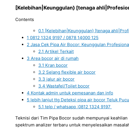
[Kelebihan|Keunggulan} [tenaga ahli|Profesion
Contents
0.1
[Kelebihan|Keunggulan} [tenaga ahli|Profe
1
0812 1324 9197 / 0878 14000 125
2
Jasa Cek Pipa Air Bocor: Keunggulan Profesion
2.1
Artikel Terkait
3
Area bocor air di rumah
3.1
Kran bocor
3.2
Selang flexible air bocor
3.3
jalur air bocor
3.4
Wastafel/Toilet bocor
4
Kontak admin untuk pemesanan dan info
5
lebih lanjut ttg Deteksi pipa air bocor Teluk Puc
5.1
telp / whatsapp :0812 1324 9197
Teknisi dari Tim Pipa Bocor sudah mempunyai keahlian
spektrum analizer terbaru untuk menyelesaikan masala