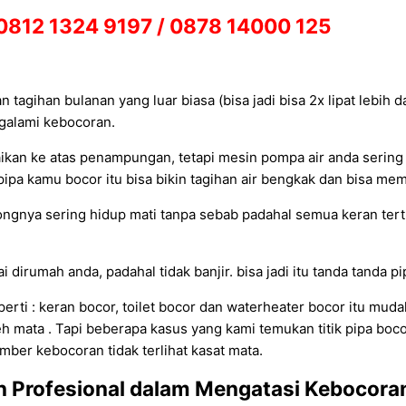
0812 1324 9197 / 0878 14000 125
n tagihan bulanan yang luar biasa (bisa jadi bisa 2x lipat lebih
ngalami kebocoran.
ikan ke atas penampungan, tetapi mesin pompa air anda sering
a kamu bocor itu bisa bikin tagihan air bengkak dan bisa membua
rongnya sering hidup mati tanpa sebab padahal semua keran ter
dirumah anda, padahal tidak banjir. bisa jadi itu tanda tanda pi
ti : keran bocor, toilet bocor dan waterheater bocor itu muda
leh mata . Tapi beberapa kasus yang kami temukan titik pipa bocor
umber kebocoran tidak terlihat kasat mata.
n Profesional dalam Mengatasi Kebocora