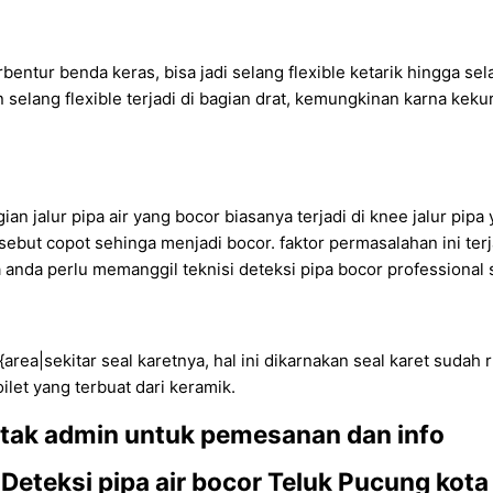
rbentur benda keras, bisa jadi selang flexible ketarik hingga sel
an selang flexible terjadi di bagian drat, kemungkinan karna ke
.
gian jalur pipa air yang bocor biasanya terjadi di knee jalur pip
but copot sehinga menjadi bocor. faktor permasalahan ini terja
anda perlu memanggil teknisi deteksi pipa bocor professional s
 {area|sekitar seal karetnya, hal ini dikarnakan seal karet sudah
oilet yang terbuat dari keramik.
tak admin untuk pemesanan dan info
g Deteksi pipa air bocor Teluk Pucung kota