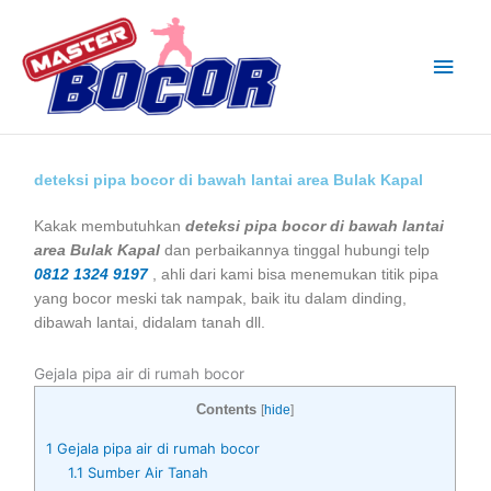
Skip
Main
to
content
Men
deteksi pipa bocor di bawah lantai area Bulak Kapal
Kakak membutuhkan
deteksi pipa bocor di bawah lantai
area Bulak Kapal
dan perbaikannya tinggal hubungi telp
0812 1324 9197
, ahli dari kami bisa menemukan titik pipa
yang bocor meski tak nampak, baik itu dalam dinding,
dibawah lantai, didalam tanah dll.
Gejala pipa air di rumah bocor
Contents
[
hide
]
1
Gejala pipa air di rumah bocor
1.1
Sumber Air Tanah