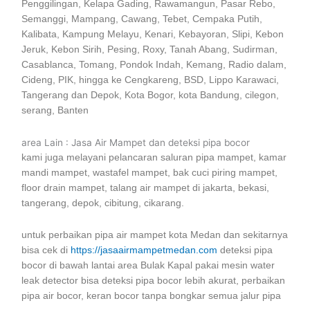
Penggilingan, Kelapa Gading, Rawamangun, Pasar Rebo,
Semanggi, Mampang, Cawang, Tebet, Cempaka Putih,
Kalibata, Kampung Melayu, Kenari, Kebayoran, Slipi, Kebon
Jeruk, Kebon Sirih, Pesing, Roxy, Tanah Abang, Sudirman,
Casablanca, Tomang, Pondok Indah, Kemang, Radio dalam,
Cideng, PIK, hingga ke Cengkareng, BSD, Lippo Karawaci,
Tangerang dan Depok, Kota Bogor, kota Bandung, cilegon,
serang, Banten
area Lain : Jasa Air Mampet dan deteksi pipa bocor
kami juga melayani pelancaran saluran pipa mampet, kamar
mandi mampet, wastafel mampet, bak cuci piring mampet,
floor drain mampet, talang air mampet di jakarta, bekasi,
tangerang, depok, cibitung, cikarang.
untuk perbaikan pipa air mampet kota Medan dan sekitarnya
bisa cek di
https://jasaairmampetmedan.com
deteksi pipa
bocor di bawah lantai area Bulak Kapal pakai mesin water
leak detector bisa deteksi pipa bocor lebih akurat, perbaikan
pipa air bocor, keran bocor tanpa bongkar semua jalur pipa