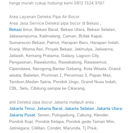
harga murah cukup hubungi kami 0812 1324 9197
Area Layanan Deteksi Pipa Air Bocor
Area Jasa Service Deteksi pipa bocor di Bekasi ;
Bekasi
timur, Bekasi Barat, Bekasi Utara, Bekasi Selatan,
Jakasampurna, Kalimalang, Caman, BUlak Kapal,
Sumarecon Bekasi, Patriot, Harapan Baru, Harapan Indah,
Kranji, Wisma Asri, Proyek Bekasi, Jatimulya, Jatiwarna,
Jatiasih, Kemang Pratama, Galaxy, Lagoon City,
Pengasinan, Rawalumbu, Rawakalong, Rawasemut,
Cipendawa, Narogong,Bantar Gebang, Kota Wisata, Grand
wisata, Babelan, Prumnas 1, Perumnas 3, Papan Mas,
Tambun,Medan Satria, Pondok Ungu, Grand Nusa Indah,
CBL, Setu, Cibitung,sampai ke Cikarang.
ahli Deteksi pipa bocor Jakarta meliputi area :
Jakarta Timur
,
Jakarta Barat
,
Jakarta Selatan
,
Jakarta Utara
,
Jakarta Pusat
, Senen, Pulogadung, Cakung, Klender,
Pondok Kopi, Pondok Kelapa, Pondok gede,Taman Mini,
Jatinegara, Cililitan, Condet, Marunda, Tj Priuk,