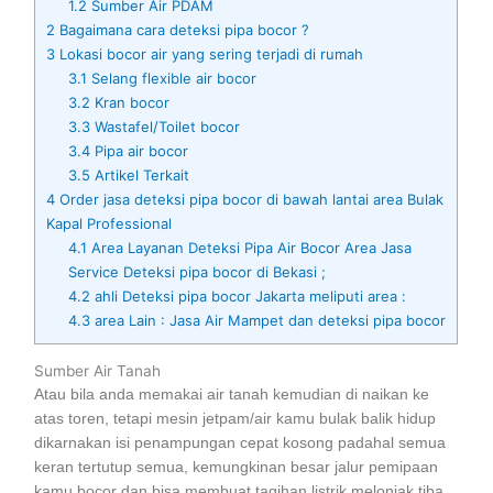
1.2
Sumber Air PDAM
2
Bagaimana cara deteksi pipa bocor ?
3
Lokasi bocor air yang sering terjadi di rumah
3.1
Selang flexible air bocor
3.2
Kran bocor
3.3
Wastafel/Toilet bocor
3.4
Pipa air bocor
3.5
Artikel Terkait
4
Order jasa deteksi pipa bocor di bawah lantai area Bulak
Kapal Professional
4.1
Area Layanan Deteksi Pipa Air Bocor Area Jasa
Service Deteksi pipa bocor di Bekasi ;
4.2
ahli Deteksi pipa bocor Jakarta meliputi area :
4.3
area Lain : Jasa Air Mampet dan deteksi pipa bocor
Sumber Air Tanah
Atau bila anda memakai air tanah kemudian di naikan ke
atas toren, tetapi mesin jetpam/air kamu bulak balik hidup
dikarnakan isi penampungan cepat kosong padahal semua
keran tertutup semua, kemungkinan besar jalur pemipaan
kamu bocor dan bisa membuat tagihan listrik melonjak tiba