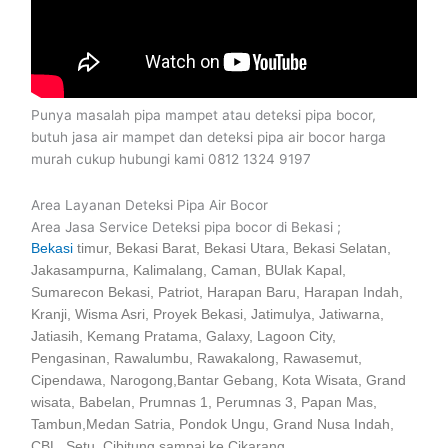
Punya masalah pipa mampet atau deteksi pipa bocor,
butuh jasa air mampet dan deteksi pipa air bocor harga
murah cukup hubungi kami 0812 1324 9197
Area Layanan Deteksi Pipa Air Bocor
Area Jasa Service Deteksi pipa bocor di Bekasi ;
Bekasi
timur, Bekasi Barat, Bekasi Utara, Bekasi Selatan,
Jakasampurna, Kalimalang, Caman, BUlak Kapal,
Sumarecon Bekasi, Patriot, Harapan Baru, Harapan Indah,
Kranji, Wisma Asri, Proyek Bekasi, Jatimulya, Jatiwarna,
Jatiasih, Kemang Pratama, Galaxy, Lagoon City,
Pengasinan, Rawalumbu, Rawakalong, Rawasemut,
Cipendawa, Narogong,Bantar Gebang, Kota Wisata, Grand
wisata, Babelan, Prumnas 1, Perumnas 3, Papan Mas,
Tambun,Medan Satria, Pondok Ungu, Grand Nusa Indah,
CBL, Setu, Cibitung,sampai ke Cikarang.