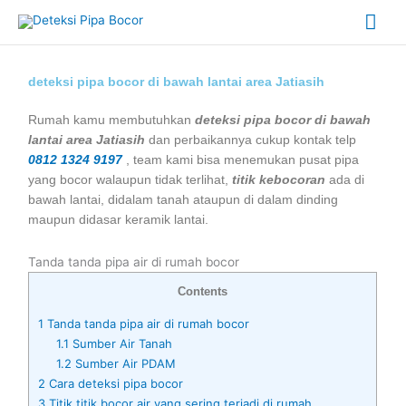
Skip
Mai
to
content
Me
deteksi pipa bocor di bawah lantai area Jatiasih
Rumah kamu membutuhkan
deteksi pipa bocor di bawah
lantai area Jatiasih
dan perbaikannya cukup kontak telp
0812 1324 9197
, team kami bisa menemukan pusat pipa
yang bocor walaupun tidak terlihat,
titik kebocoran
ada di
bawah lantai, didalam tanah ataupun di dalam dinding
maupun didasar keramik lantai.
Tanda tanda pipa air di rumah bocor
Contents
1
Tanda tanda pipa air di rumah bocor
1.1
Sumber Air Tanah
1.2
Sumber Air PDAM
2
Cara deteksi pipa bocor
3
Titik titik bocor air yang sering terjadi di rumah