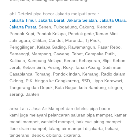
ahli Deteksi pipa bocor Jakarta meliputi area :
Jakarta Timur
,
Jakarta Barat
,
Jakarta Selatan
,
Jakarta Utara
,
Jakarta Pusat
, Senen, Pulogadung, Cakung, Klender,
Pondok Kopi, Pondok Kelapa, Pondok gede,Taman Mini,
Jatinegara, Cililitan, Condet, Marunda, Tj Priuk,
Penggilingan, Kelapa Gading, Rawamangun, Pasar Rebo,
Semanggi, Mampang, Cawang, Tebet, Cempaka Putih,
Kalibata, Kampung Melayu, Kenari, Kebayoran, Slipi, Kebon
Jeruk, Kebon Sirih, Pesing, Roxy, Tanah Abang, Sudirman,
Casablanca, Tomang, Pondok Indah, Kemang, Radio dalam,
Cideng, PIK, hingga ke Cengkareng, BSD, Lippo Karawaci,
Tangerang dan Depok, Kota Bogor, kota Bandung, cilegon,
serang, Banten
area Lain : Jasa Air Mampet dan deteksi pipa bocor
kami juga melayani pelancaran saluran pipa mampet, kamar
mandi mampet, wastafel mampet, bak cuci piring mampet,
floor drain mampet, talang air mampet di jakarta, bekasi,
tangerang, depok, cibitung, cikarang.