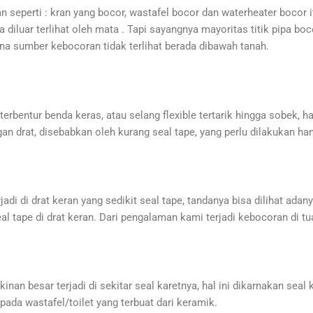
 seperti : kran yang bocor, wastafel bocor dan waterheater bocor i
 diluar terlihat oleh mata . Tapi sayangnya mayoritas titik pipa boco
ena sumber kebocoran tidak terlihat berada dibawah tanah.
 terbentur benda keras, atau selang flexible tertarik hingga sobek, ha
an drat, disebabkan oleh kurang seal tape, yang perlu dilakukan 
i di drat keran yang sedikit seal tape, tandanya bisa dilihat adany
tape di drat keran. Dari pengalaman kami terjadi kebocoran di tua
nan besar terjadi di sekitar seal karetnya, hal ini dikarnakan seal
pada wastafel/toilet yang terbuat dari keramik.