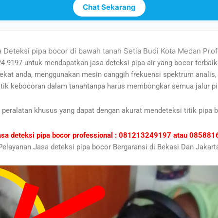
Chat Sekarang
a Deteksi pipa bocor di bawah tanah Setia Budi Kota Medan Pro
24 9197 untuk mendapatkan jasa deteksi pipa air yang bocor terbai
i dekat anda, menggunakan mesin canggih frekuensi spektrum anali
titik kebocoran dalam tanahtanpa harus membongkar semua jalur pi
 peralatan khusus yang dapat dengan akurat mendeteksi titik pipa 
asa deteksi pipa bocor professional : 081213249197 atau 0858
Pelayanan Jasa deteksi pipa bocor Bergaransi di Bekasi Dan Jakart