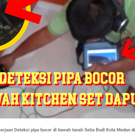
rjaan Deteksi pipa bocor di bawah tanah Setia Budi Kota Medan di