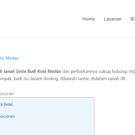
Home
Layanan
B
Kota Medan
ah tanah Setia Budi Kota Medan
dan perbaikannya cukup hubungi tel
ak, baik itu dalam dinding, dibawah lantai, didalam tanah dll.
bocoran
ts
[
hide
]
bocoran