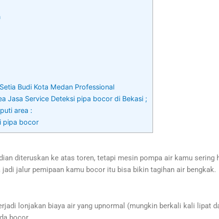
h
 Setia Budi Kota Medan Professional
a Jasa Service Deteksi pipa bocor di Bekasi ;
uti area :
i pipa bocor
an diteruskan ke atas toren, tetapi mesin pompa air kamu sering 
jadi jalur pemipaan kamu bocor itu bisa bikin tagihan air bengkak.
adi lonjakan biaya air yang upnormal (mungkin berkali kali lipat 
da bocor.