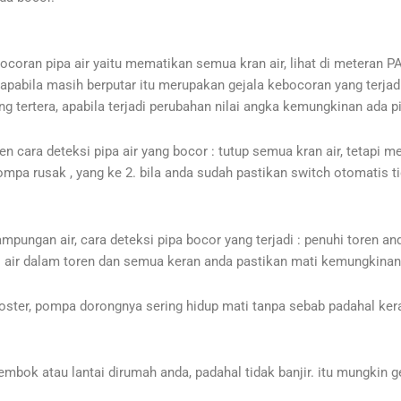
ran pipa air yaitu mematikan semua kran air, lihat di meteran PA
a, apabila masih berputar itu merupakan gejala kebocoran yang terja
 tertera, apabila terjadi perubahan nilai angka kemungkinan ada p
en cara deteksi pipa air yang bocor : tutup semua kran air, tetapi m
ompa rusak , yang ke 2. bila anda sudah pastikan switch otomatis
pungan air, cara deteksi pipa bocor yang terjadi : penuhi toren a
evel air dalam toren dan semua keran anda pastikan mati kemungkinan
ster, pompa dorongnya sering hidup mati tanpa sebab padahal ker
embok atau lantai dirumah anda, padahal tidak banjir. itu mungkin g