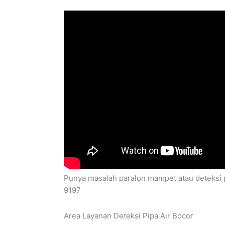
Punya masalah paralon mampet atau deteksi p
9197
Area Layanan Deteksi Pipa Air Bocor