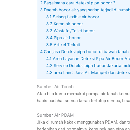
2
Bagaimana cara deteksi pipa bocor ?
3
Daerah bocor air yang sering terjadi di ruma
3.1
Selang flexible air bocor
3.2
Keran air bocor
3.3
Wastafel/Toilet bocor
3.4
Pipa air bocor
3.5
Artikel Terkait
4
Cari jasa Deteksi pipa bocor di bawah tanah
4.1
Area Layanan Deteksi Pipa Air Bocor Are
4.2
Service Deteksi pipa bocor Jakarta melip
4.3
area Lain : Jasa Air Mampet dan deteks
Sumber Air Tanah
Atau bila kamu memakai pompa air tanah kemudi
habis padahal semua keran tertutup semua, bisa 
Sumber Air PDAM
Jika di rumah kakak menggunakan PDAM, dan terj
berlebihan dari normalnya, kemungkinan pipa an