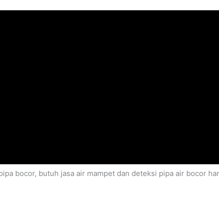
ipa bocor, butuh jasa air mampet dan deteksi pipa air bocor 