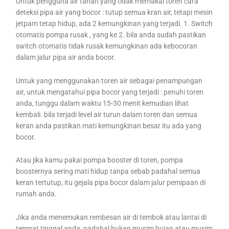
Untuk pengguna air tanah yang tidak memakai toren cara
deteksi pipa air yang bocor : tutup semua kran air, tetapi mesin
jetpam tetap hidup, ada 2 kemungkinan yang terjadi. 1. Switch
otomatis pompa rusak , yang ke 2. bila anda sudah pastikan
switch otomatis tidak rusak kemungkinan ada kebocoran
dalam jalur pipa air anda bocor.
Untuk yang menggunakan toren air sebagai penampungan
air, untuk mengatahui pipa bocor yang terjadi : penuhi toren
anda, tunggu dalam waktu 15-30 menit kemudian lihat
kembali. bila terjadi level air turun dalam toren dan semua
keran anda pastikan mati kemungkinan besar itu ada yang
bocor.
Atau jika kamu pakai pompa booster di toren, pompa
boosternya sering mati hidup tanpa sebab padahal semua
keran tertutup, itu gejala pipa bocor dalam jalur pemipaan di
rumah anda.
Jika anda menemukan rembesan air di tembok atau lantai di
tempat tinggal anda, padahal bukan musim hujan atau musim