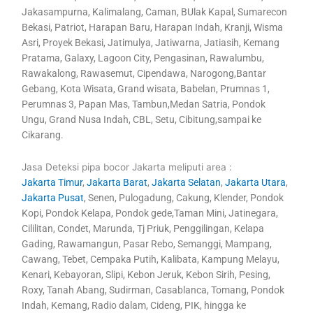
Jakasampurna, Kalimalang, Caman, BUlak Kapal, Sumarecon
Bekasi, Patriot, Harapan Baru, Harapan Indah, Kranji, Wisma
Asri, Proyek Bekasi, Jatimulya, Jatiwarna, Jatiasih, Kemang
Pratama, Galaxy, Lagoon City, Pengasinan, Rawalumbu,
Rawakalong, Rawasemut, Cipendawa, Narogong,Bantar
Gebang, Kota Wisata, Grand wisata, Babelan, Prumnas 1,
Perumnas 3, Papan Mas, Tambun,Medan Satria, Pondok
Ungu, Grand Nusa Indah, CBL, Setu, Cibitung,sampai ke
Cikarang.
Jasa Deteksi pipa bocor Jakarta meliputi area :
Jakarta Timur
,
Jakarta Barat
,
Jakarta Selatan
,
Jakarta Utara
,
Jakarta Pusat
, Senen, Pulogadung, Cakung, Klender, Pondok
Kopi, Pondok Kelapa, Pondok gede,Taman Mini, Jatinegara,
Cililitan, Condet, Marunda, Tj Priuk, Penggilingan, Kelapa
Gading, Rawamangun, Pasar Rebo, Semanggi, Mampang,
Cawang, Tebet, Cempaka Putih, Kalibata, Kampung Melayu,
Kenari, Kebayoran, Slipi, Kebon Jeruk, Kebon Sirih, Pesing,
Roxy, Tanah Abang, Sudirman, Casablanca, Tomang, Pondok
Indah, Kemang, Radio dalam, Cideng, PIK, hingga ke