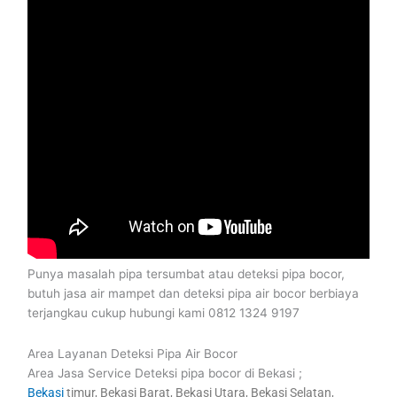
Punya masalah pipa tersumbat atau deteksi pipa bocor,
butuh jasa air mampet dan deteksi pipa air bocor berbiaya
terjangkau cukup hubungi kami 0812 1324 9197
Area Layanan Deteksi Pipa Air Bocor
Area Jasa Service Deteksi pipa bocor di Bekasi ;
Bekasi
timur, Bekasi Barat, Bekasi Utara, Bekasi Selatan,