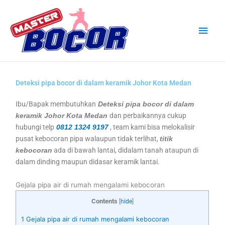
Skip
Main
to
content
Men
Deteksi pipa bocor di dalam keramik Johor Kota Medan
Ibu/Bapak membutuhkan
Deteksi pipa bocor di dalam
dan perbaikannya cukup
keramik Johor Kota Medan
hubungi telp
, team kami bisa melokalisir
0812 1324 9197
pusat kebocoran pipa walaupun tidak terlihat,
titik
ada di bawah lantai, didalam tanah ataupun di
kebocoran
dalam dinding maupun didasar keramik lantai.
Gejala pipa air di rumah mengalami kebocoran
Contents
[
hide
]
1
Gejala pipa air di rumah mengalami kebocoran