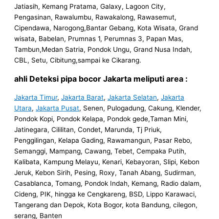
Jatiasih, Kemang Pratama, Galaxy, Lagoon City,
Pengasinan, Rawalumbu, Rawakalong, Rawasemut,
Cipendawa, Narogong,Bantar Gebang, Kota Wisata, Grand
wisata, Babelan, Prumnas 1, Perumnas 3, Papan Mas,
Tambun,Medan Satria, Pondok Ungu, Grand Nusa Indah,
CBL, Setu, Cibitung,sampai ke Cikarang.
ahli Deteksi pipa bocor Jakarta meliputi area :
Jakarta Timur
,
Jakarta Barat
,
Jakarta Selatan
,
Jakarta
Utara
,
Jakarta Pusat
, Senen, Pulogadung, Cakung, Klender,
Pondok Kopi, Pondok Kelapa, Pondok gede,Taman Mini,
Jatinegara, Cililitan, Condet, Marunda, Tj Priuk,
Penggilingan, Kelapa Gading, Rawamangun, Pasar Rebo,
Semanggi, Mampang, Cawang, Tebet, Cempaka Putih,
Kalibata, Kampung Melayu, Kenari, Kebayoran, Slipi, Kebon
Jeruk, Kebon Sirih, Pesing, Roxy, Tanah Abang, Sudirman,
Casablanca, Tomang, Pondok Indah, Kemang, Radio dalam,
Cideng, PIK, hingga ke Cengkareng, BSD, Lippo Karawaci,
Tangerang dan Depok, Kota Bogor, kota Bandung, cilegon,
serang, Banten