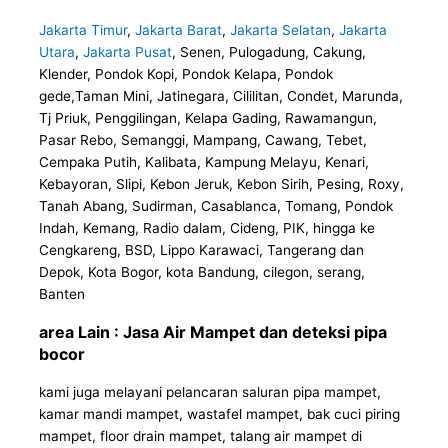
Jakarta Timur
,
Jakarta Barat
,
Jakarta Selatan
,
Jakarta
Utara
,
Jakarta Pusat
, Senen, Pulogadung, Cakung,
Klender, Pondok Kopi, Pondok Kelapa, Pondok
gede,Taman Mini, Jatinegara, Cililitan, Condet, Marunda,
Tj Priuk, Penggilingan, Kelapa Gading, Rawamangun,
Pasar Rebo, Semanggi, Mampang, Cawang, Tebet,
Cempaka Putih, Kalibata, Kampung Melayu, Kenari,
Kebayoran, Slipi, Kebon Jeruk, Kebon Sirih, Pesing, Roxy,
Tanah Abang, Sudirman, Casablanca, Tomang, Pondok
Indah, Kemang, Radio dalam, Cideng, PIK, hingga ke
Cengkareng, BSD, Lippo Karawaci, Tangerang dan
Depok, Kota Bogor, kota Bandung, cilegon, serang,
Banten
area Lain : Jasa Air Mampet dan deteksi pipa
bocor
kami juga melayani pelancaran saluran pipa mampet,
kamar mandi mampet, wastafel mampet, bak cuci piring
mampet, floor drain mampet, talang air mampet di