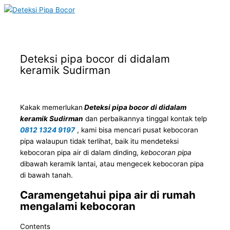
Main
Skip
Menu
to
content
Deteksi pipa bocor di didalam
keramik Sudirman
Kakak memerlukan
Deteksi pipa bocor di didalam
keramik Sudirman
dan perbaikannya tinggal kontak telp
0812 1324 9197
, kami bisa mencari pusat kebocoran
pipa walaupun tidak terlihat, baik itu mendeteksi
kebocoran pipa air di dalam dinding,
kebocoran pipa
dibawah keramik lantai, atau mengecek kebocoran pipa
di bawah tanah.
Caramengetahui pipa air di rumah
mengalami kebocoran
Contents