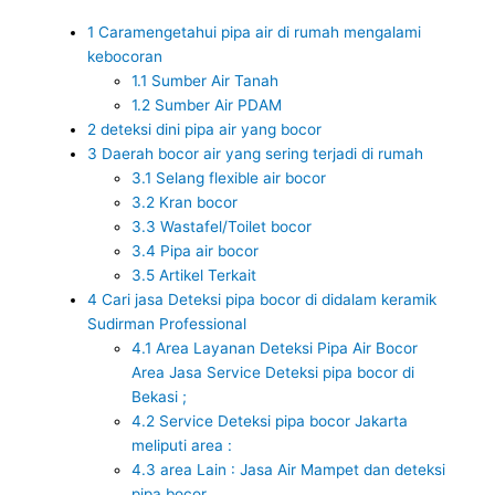
1
Caramengetahui pipa air di rumah mengalami
kebocoran
1.1
Sumber Air Tanah
1.2
Sumber Air PDAM
2
deteksi dini pipa air yang bocor
3
Daerah bocor air yang sering terjadi di rumah
3.1
Selang flexible air bocor
3.2
Kran bocor
3.3
Wastafel/Toilet bocor
3.4
Pipa air bocor
3.5
Artikel Terkait
4
Cari jasa Deteksi pipa bocor di didalam keramik
Sudirman Professional
4.1
Area Layanan Deteksi Pipa Air Bocor
Area Jasa Service Deteksi pipa bocor di
Bekasi ;
4.2
Service Deteksi pipa bocor Jakarta
meliputi area :
4.3
area Lain : Jasa Air Mampet dan deteksi
pipa bocor