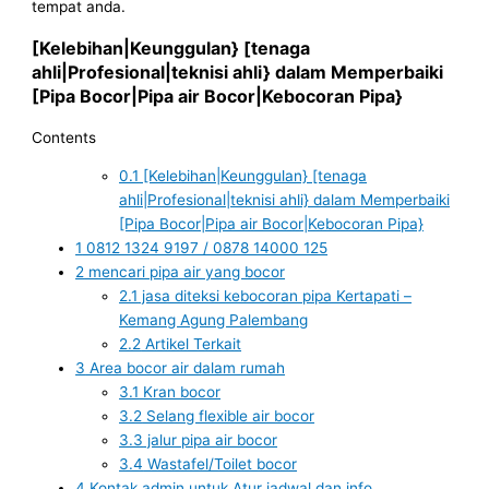
tempat anda.
[Kelebihan|Keunggulan} [tenaga
ahli|Profesional|teknisi ahli} dalam Memperbaiki
[Pipa Bocor|Pipa air Bocor|Kebocoran Pipa}
Contents
0.1
[Kelebihan|Keunggulan} [tenaga
ahli|Profesional|teknisi ahli} dalam Memperbaiki
[Pipa Bocor|Pipa air Bocor|Kebocoran Pipa}
1
0812 1324 9197 / 0878 14000 125
2
mencari pipa air yang bocor
2.1
jasa diteksi kebocoran pipa Kertapati –
Kemang Agung Palembang
2.2
Artikel Terkait
3
Area bocor air dalam rumah
3.1
Kran bocor
3.2
Selang flexible air bocor
3.3
jalur pipa air bocor
3.4
Wastafel/Toilet bocor
4
Kontak admin untuk Atur jadwal dan info