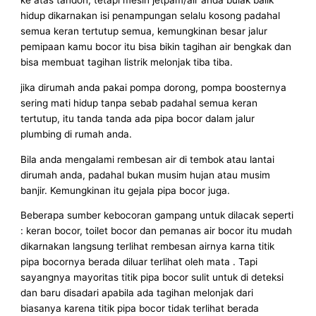
ke atas tandon, tetapi mesin jetpam/air anda bulak balik
hidup dikarnakan isi penampungan selalu kosong padahal
semua keran tertutup semua, kemungkinan besar jalur
pemipaan kamu bocor itu bisa bikin tagihan air bengkak dan
bisa membuat tagihan listrik melonjak tiba tiba.
jika dirumah anda pakai pompa dorong, pompa boosternya
sering mati hidup tanpa sebab padahal semua keran
tertutup, itu tanda tanda ada pipa bocor dalam jalur
plumbing di rumah anda.
Bila anda mengalami rembesan air di tembok atau lantai
dirumah anda, padahal bukan musim hujan atau musim
banjir. Kemungkinan itu gejala pipa bocor juga.
Beberapa sumber kebocoran gampang untuk dilacak seperti
: keran bocor, toilet bocor dan pemanas air bocor itu mudah
dikarnakan langsung terlihat rembesan airnya karna titik
pipa bocornya berada diluar terlihat oleh mata . Tapi
sayangnya mayoritas titik pipa bocor sulit untuk di deteksi
dan baru disadari apabila ada tagihan melonjak dari
biasanya karena titik pipa bocor tidak terlihat berada