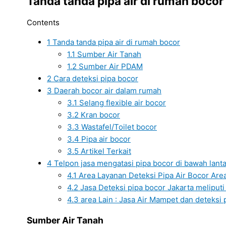
Tanda tanda pipa air di rumah bocor
Contents
1
Tanda tanda pipa air di rumah bocor
1.1
Sumber Air Tanah
1.2
Sumber Air PDAM
2
Cara deteksi pipa bocor
3
Daerah bocor air dalam rumah
3.1
Selang flexible air bocor
3.2
Kran bocor
3.3
Wastafel/Toilet bocor
3.4
Pipa air bocor
3.5
Artikel Terkait
4
Telpon jasa mengatasi pipa bocor di bawah lanta
4.1
Area Layanan Deteksi Pipa Air Bocor Area 
4.2
Jasa Deteksi pipa bocor Jakarta meliputi 
4.3
area Lain : Jasa Air Mampet dan deteksi 
Sumber Air Tanah