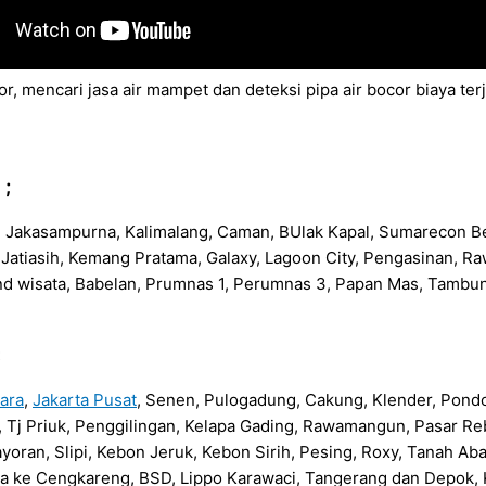
r, mencari jasa air mampet dan deteksi pipa air bocor biaya t
 ;
n, Jakasampurna, Kalimalang, Caman, BUlak Kapal, Sumarecon Be
na, Jatiasih, Kemang Pratama, Galaxy, Lagoon City, Pengasinan,
nd wisata, Babelan, Prumnas 1, Perumnas 3, Papan Mas, Tambu
:
tara
,
Jakarta Pusat
, Senen, Pulogadung, Cakung, Klender, Pond
da, Tj Priuk, Penggilingan, Kelapa Gading, Rawamangun, Pasar
yoran, Slipi, Kebon Jeruk, Kebon Sirih, Pesing, Roxy, Tanah A
a ke Cengkareng, BSD, Lippo Karawaci, Tangerang dan Depok, K