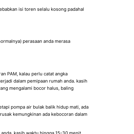
ebabkan isi toren selalu kosong padahal
ri normalnya) perasaan anda merasa
an PAM, kalau perlu catat angka
g terjadi dalam pemipaan rumah anda. kasih
ang mengalami bocor halus, baling
etapi pompa air bulak balik hidup mati, ada
dak rusak kemungkinan ada kebocoran dalam
n anda, kasih waktu hingga 15-30 menit