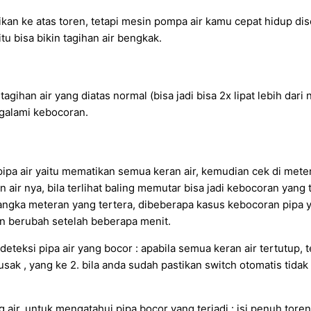
kan ke atas toren, tetapi mesin pompa air kamu cepat hidup dis
u bisa bikin tagihan air bengkak.
agihan air yang diatas normal (bisa jadi bisa 2x lipat lebih da
ngalami kebocoran.
a air yaitu mematikan semua keran air, kemudian cek di meter
n air nya, bila terlihat baling memutar bisa jadi kebocoran yan
angka meteran yang tertera, dibeberapa kasus kebocoran pipa y
an berubah setelah beberapa menit.
deteksi pipa air yang bocor : apabila semua keran air tertutup, t
usak , yang ke 2. bila anda sudah pastikan switch otomatis ti
ir, untuk mengatahui pipa bocor yang terjadi : isi penuh tore