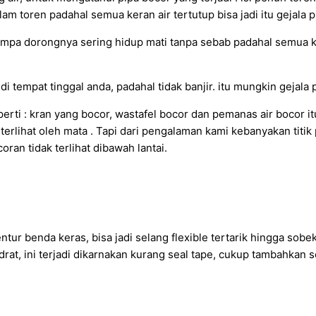
alam toren padahal semua keran air tertutup bisa jadi itu gejala p
ompa dorongnya sering hidup mati tanpa sebab padahal semua ke
i tempat tinggal anda, padahal tidak banjir. itu mungkin gejala 
ti : kran yang bocor, wastafel bocor dan pemanas air bocor it
terlihat oleh mata . Tapi dari pengalaman kami kebanyakan titik 
an tidak terlihat dibawah lantai.
entur benda keras, bisa jadi selang flexible tertarik hingga so
 drat, ini terjadi dikarnakan kurang seal tape, cukup tambahka