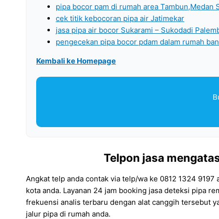
pipa bocor pam di rumah area Tambun,Medan S
cek titik kebocoran pipa air Jatimekar
jasa pipa air bocor Sukarami – Sukodadi Pale
pengecekan pipa bocor pdam dalam rumah ban
Kembali ke Homepage
B
Telpon jasa mengatasi
Angkat telp anda contak via telp/wa ke 0812 1324 9197
kota anda. Layanan 24 jam booking jasa deteksi pipa r
frekuensi analis terbaru dengan alat canggih tersebut
jalur pipa di rumah anda.