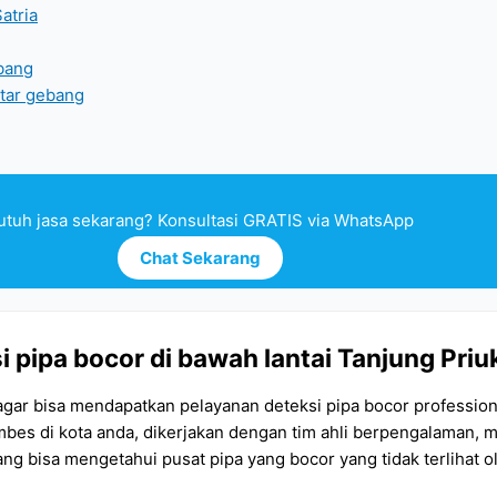
atria
mbang
tar gebang
utuh jasa sekarang? Konsultasi GRATIS via WhatsApp
Chat Sekarang
 pipa bocor di bawah lantai Tanjung Priu
 agar bisa mendapatkan pelayanan deteksi pipa bocor professio
embes di kota anda, dikerjakan dengan tim ahli berpengalaman
 yang bisa mengetahui pusat pipa yang bocor yang tidak terlih