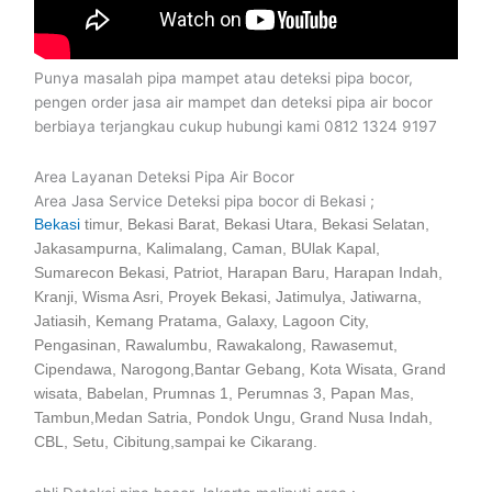
Punya masalah pipa mampet atau deteksi pipa bocor,
pengen order jasa air mampet dan deteksi pipa air bocor
berbiaya terjangkau cukup hubungi kami 0812 1324 9197
Area Layanan Deteksi Pipa Air Bocor
Area Jasa Service Deteksi pipa bocor di Bekasi ;
Bekasi
timur, Bekasi Barat, Bekasi Utara, Bekasi Selatan,
Jakasampurna, Kalimalang, Caman, BUlak Kapal,
Sumarecon Bekasi, Patriot, Harapan Baru, Harapan Indah,
Kranji, Wisma Asri, Proyek Bekasi, Jatimulya, Jatiwarna,
Jatiasih, Kemang Pratama, Galaxy, Lagoon City,
Pengasinan, Rawalumbu, Rawakalong, Rawasemut,
Cipendawa, Narogong,Bantar Gebang, Kota Wisata, Grand
wisata, Babelan, Prumnas 1, Perumnas 3, Papan Mas,
Tambun,Medan Satria, Pondok Ungu, Grand Nusa Indah,
CBL, Setu, Cibitung,sampai ke Cikarang.