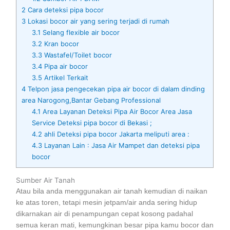
2
Cara deteksi pipa bocor
3
Lokasi bocor air yang sering terjadi di rumah
3.1
Selang flexible air bocor
3.2
Kran bocor
3.3
Wastafel/Toilet bocor
3.4
Pipa air bocor
3.5
Artikel Terkait
4
Telpon jasa pengecekan pipa air bocor di dalam dinding
area Narogong,Bantar Gebang Professional
4.1
Area Layanan Deteksi Pipa Air Bocor Area Jasa
Service Deteksi pipa bocor di Bekasi ;
4.2
ahli Deteksi pipa bocor Jakarta meliputi area :
4.3
Layanan Lain : Jasa Air Mampet dan deteksi pipa
bocor
Sumber Air Tanah
Atau bila anda menggunakan air tanah kemudian di naikan
ke atas toren, tetapi mesin jetpam/air anda sering hidup
dikarnakan air di penampungan cepat kosong padahal
semua keran mati, kemungkinan besar pipa kamu bocor dan