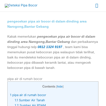
Skip
Mai
to
content
Me
pengecekan pipa air bocor di dalam dinding area
Narogong,Bantar Gebang
Kakak memerlukan
pengecekan pipa air bocor di dalam
dinding area Narogong,Bantar Gebang
dan perbaikannya
tinggal hubungi telp
0812 1324 9197
, team kami bisa
menemukan pusat kebocoran pipa walaupun tidak terlihat,
baik itu mendeteksi kebocoran pipa air di dalam dinding,
kebocoran pipa
dibawah keramik lantai, atau mengecek
kebocoran pipa di bawah tanah.
pipa air di rumah bocor
Contents
[
hide
]
1
pipa air di rumah bocor
1.1
Sumber Air Tanah
1.2
Sumber Air PDAM