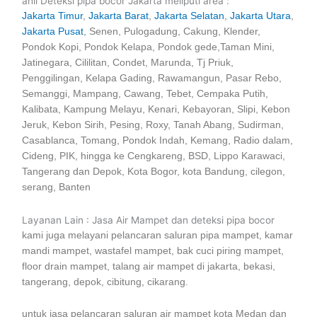
ahli Deteksi pipa bocor Jakarta meliputi area :
Jakarta Timur
,
Jakarta Barat
,
Jakarta Selatan
,
Jakarta Utara
,
Jakarta Pusat
, Senen, Pulogadung, Cakung, Klender,
Pondok Kopi, Pondok Kelapa, Pondok gede,Taman Mini,
Jatinegara, Cililitan, Condet, Marunda, Tj Priuk,
Penggilingan, Kelapa Gading, Rawamangun, Pasar Rebo,
Semanggi, Mampang, Cawang, Tebet, Cempaka Putih,
Kalibata, Kampung Melayu, Kenari, Kebayoran, Slipi, Kebon
Jeruk, Kebon Sirih, Pesing, Roxy, Tanah Abang, Sudirman,
Casablanca, Tomang, Pondok Indah, Kemang, Radio dalam,
Cideng, PIK, hingga ke Cengkareng, BSD, Lippo Karawaci,
Tangerang dan Depok, Kota Bogor, kota Bandung, cilegon,
serang, Banten
Layanan Lain : Jasa Air Mampet dan deteksi pipa bocor
kami juga melayani pelancaran saluran pipa mampet, kamar
mandi mampet, wastafel mampet, bak cuci piring mampet,
floor drain mampet, talang air mampet di jakarta, bekasi,
tangerang, depok, cibitung, cikarang.
untuk jasa pelancaran saluran air mampet kota Medan dan