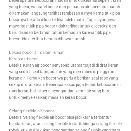
Beberapa titik kebocoran mudah untuk diketahui seperti : kran
yang bocor, wastafel bocor dan pemanas air bocor itu mudah
dikarnakan langsung terlihat rembesan airnya karna titik pipa
bocornya berada diluar terlihat oleh mata . Tapi sayangnya
mayoritas titik pipa bocor tidak terlihat untuk di deteksi dan
baru disadari bertahun tahun kemudian karena titik pipa
bocor tidak terlihat berada dibawah tanah.
Lokasi bocor air dalam rumah
Keran air bocor
Deteksi Keran air bocor penyebab utama terjadi di drat keran
yang sedikit seal tape, ada air yang merembes di pinggiran
keran air. Perbaikan bocornya perlu diberikan seal tape yang
cukup di drat keran. Beberapa kasus juga terjadi kebocoran di
tuas keran, hal ini perlu penggantian keran air yang baru
untuk menyelesaikan masalah keran bocor.
Selang flexible air bocor
Deteksi Selang flexible air bocor bisa jadi karna terbentur
benda keras, atau selang flexible tertarik hingga selang flexible
robek, cukup dilakukan penggantian selang flexible yang baru.