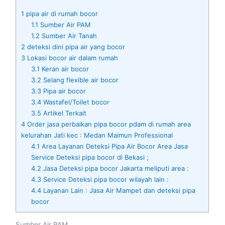
1
pipa air di rumah bocor
1.1
Sumber Air PAM
1.2
Sumber Air Tanah
2
deteksi dini pipa air yang bocor
3
Lokasi bocor air dalam rumah
3.1
Keran air bocor
3.2
Selang flexible air bocor
3.3
Pipa air bocor
3.4
Wastafel/Toilet bocor
3.5
Artikel Terkait
4
Order jasa perbaikan pipa bocor pdam di rumah area
kelurahan Jati kec : Medan Maimun Professional
4.1
Area Layanan Deteksi Pipa Air Bocor Area Jasa
Service Deteksi pipa bocor di Bekasi ;
4.2
Jasa Deteksi pipa bocor Jakarta meliputi area :
4.3
Service Deteksi pipa bocor wilayah lain :
4.4
Layanan Lain : Jasa Air Mampet dan deteksi pipa
bocor
Sumber Air PAM