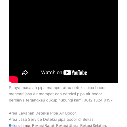
Punya masalah pipa mampet atau deteksi pipa bocor,
mencari jasa air mampet dan deteksi pipa air bocor
berbiaya terjangkau cukup hubungi kami 0812 1324 9197
Area Layanan Deteksi Pipa Air Bocor
Area Jasa Service Deteksi pipa bocor di Bekasi ;
Bekasi
timur, Bekasi Barat, Bekasi Utara, Bekasi Selatan,