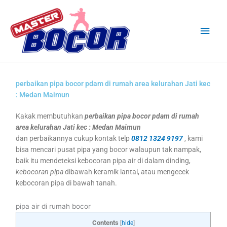
Skip
Main
to
content
Men
perbaikan pipa bocor pdam di rumah area kelurahan Jati kec
: Medan Maimun
Kakak membutuhkan
perbaikan pipa bocor pdam di rumah
area kelurahan Jati kec : Medan Maimun
dan perbaikannya cukup kontak telp
0812 1324 9197
, kami
bisa mencari pusat pipa yang bocor walaupun tak nampak,
baik itu mendeteksi kebocoran pipa air di dalam dinding,
kebocoran pipa
dibawah keramik lantai, atau mengecek
kebocoran pipa di bawah tanah.
pipa air di rumah bocor
Contents
[
hide
]