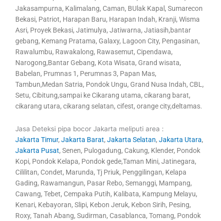
Jakasampurna, Kalimalang, Caman, BUlak Kapal, Sumarecon
Bekasi, Patriot, Harapan Baru, Harapan Indah, Kranji, Wisma
Asri, Proyek Bekasi, Jatimulya, Jatiwarna, Jatiasih,bantar
gebang, Kemang Pratama, Galaxy, Lagoon City, Pengasinan,
Rawalumbu, Rawakalong, Rawasemut, Cipendawa,
Narogong,Bantar Gebang, Kota Wisata, Grand wisata,
Babelan, Prumnas 1, Perumnas 3, Papan Mas,
Tambun,Medan Satria, Pondok Ungu, Grand Nusa Indah, CBL,
Setu, Cibitung,sampai ke Cikarang utama, cikarang barat,
cikarang utara, cikarang selatan, cifest, orange city,deltamas.
Jasa Deteksi pipa bocor Jakarta meliputi area :
Jakarta Timur
,
Jakarta Barat
,
Jakarta Selatan
,
Jakarta Utara
,
Jakarta Pusat
, Senen, Pulogadung, Cakung, Klender, Pondok
Kopi, Pondok Kelapa, Pondok gede,Taman Mini, Jatinegara,
Cililitan, Condet, Marunda, Tj Priuk, Penggilingan, Kelapa
Gading, Rawamangun, Pasar Rebo, Semanggi, Mampang,
Cawang, Tebet, Cempaka Putih, Kalibata, Kampung Melayu,
Kenari, Kebayoran, Slipi, Kebon Jeruk, Kebon Sirih, Pesing,
Roxy, Tanah Abang, Sudirman, Casablanca, Tomang, Pondok