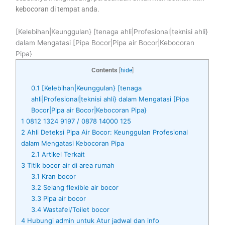
kebocoran di tempat anda.
[Kelebihan|Keunggulan} [tenaga ahli|Profesional|teknisi ahli}
dalam Mengatasi [Pipa Bocor|Pipa air Bocor|Kebocoran
Pipa}
Contents
[
hide
]
0.1
[Kelebihan|Keunggulan} [tenaga
ahli|Profesional|teknisi ahli} dalam Mengatasi [Pipa
Bocor|Pipa air Bocor|Kebocoran Pipa}
1
0812 1324 9197 / 0878 14000 125
2
Ahli Deteksi Pipa Air Bocor: Keunggulan Profesional
dalam Mengatasi Kebocoran Pipa
2.1
Artikel Terkait
3
Titik bocor air di area rumah
3.1
Kran bocor
3.2
Selang flexible air bocor
3.3
Pipa air bocor
3.4
Wastafel/Toilet bocor
4
Hubungi admin untuk Atur jadwal dan info