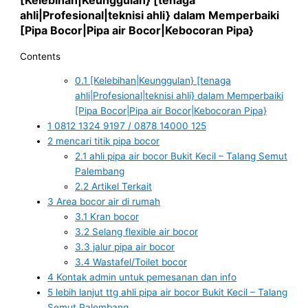
ahli|Profesional|teknisi ahli} dalam Memperbaiki
[Pipa Bocor|Pipa air Bocor|Kebocoran Pipa}
Contents
0.1
[Kelebihan|Keunggulan} [tenaga
ahli|Profesional|teknisi ahli} dalam Memperbaiki
[Pipa Bocor|Pipa air Bocor|Kebocoran Pipa}
1
0812 1324 9197 / 0878 14000 125
2
mencari titik pipa bocor
2.1
ahli pipa air bocor Bukit Kecil – Talang Semut
Palembang
2.2
Artikel Terkait
3
Area bocor air di rumah
3.1
Kran bocor
3.2
Selang flexible air bocor
3.3
jalur pipa air bocor
3.4
Wastafel/Toilet bocor
4
Kontak admin untuk pemesanan dan info
5
lebih lanjut ttg ahli pipa air bocor Bukit Kecil – Talang
Semut Palembang