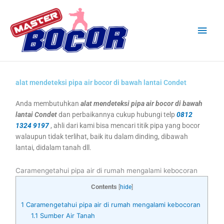
Skip
Main
to
content
Men
alat mendeteksi pipa air bocor di bawah lantai Condet
Anda membutuhkan
alat mendeteksi pipa air bocor di bawah
lantai Condet
dan perbaikannya cukup hubungi telp
0812
1324 9197
, ahli dari kami bisa mencari titik pipa yang bocor
walaupun tidak terlihat, baik itu dalam dinding, dibawah
lantai, didalam tanah dll.
Caramengetahui pipa air di rumah mengalami kebocoran
Contents
[
hide
]
1
Caramengetahui pipa air di rumah mengalami kebocoran
1.1
Sumber Air Tanah