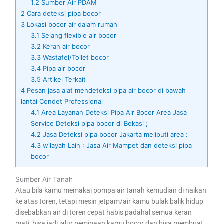
1.2
Sumber Air PDAM
2
Cara deteksi pipa bocor
3
Lokasi bocor air dalam rumah
3.1
Selang flexible air bocor
3.2
Keran air bocor
3.3
Wastafel/Toilet bocor
3.4
Pipa air bocor
3.5
Artikel Terkait
4
Pesan jasa alat mendeteksi pipa air bocor di bawah
lantai Condet Professional
4.1
Area Layanan Deteksi Pipa Air Bocor Area Jasa
Service Deteksi pipa bocor di Bekasi ;
4.2
Jasa Deteksi pipa bocor Jakarta meliputi area :
4.3
wilayah Lain : Jasa Air Mampet dan deteksi pipa
bocor
Sumber Air Tanah
Atau bila kamu memakai pompa air tanah kemudian di naikan
ke atas toren, tetapi mesin jetpam/air kamu bulak balik hidup
disebabkan air di toren cepat habis padahal semua keran
mati, bisa jadi jalur pemipaan kamu bocor dan bisa membuat