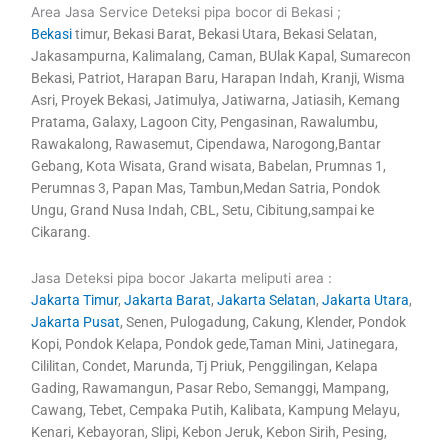
Area Jasa Service Deteksi pipa bocor di Bekasi ;
Bekasi
timur, Bekasi Barat, Bekasi Utara, Bekasi Selatan,
Jakasampurna, Kalimalang, Caman, BUlak Kapal, Sumarecon
Bekasi, Patriot, Harapan Baru, Harapan Indah, Kranji, Wisma
Asri, Proyek Bekasi, Jatimulya, Jatiwarna, Jatiasih, Kemang
Pratama, Galaxy, Lagoon City, Pengasinan, Rawalumbu,
Rawakalong, Rawasemut, Cipendawa, Narogong,Bantar
Gebang, Kota Wisata, Grand wisata, Babelan, Prumnas 1,
Perumnas 3, Papan Mas, Tambun,Medan Satria, Pondok
Ungu, Grand Nusa Indah, CBL, Setu, Cibitung,sampai ke
Cikarang.
Jasa Deteksi pipa bocor Jakarta meliputi area :
Jakarta Timur
,
Jakarta Barat
,
Jakarta Selatan
,
Jakarta Utara
,
Jakarta Pusat
, Senen, Pulogadung, Cakung, Klender, Pondok
Kopi, Pondok Kelapa, Pondok gede,Taman Mini, Jatinegara,
Cililitan, Condet, Marunda, Tj Priuk, Penggilingan, Kelapa
Gading, Rawamangun, Pasar Rebo, Semanggi, Mampang,
Cawang, Tebet, Cempaka Putih, Kalibata, Kampung Melayu,
Kenari, Kebayoran, Slipi, Kebon Jeruk, Kebon Sirih, Pesing,