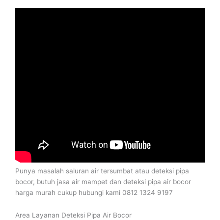
Punya masalah saluran air tersumbat atau deteksi pipa
bocor, butuh jasa air mampet dan deteksi pipa air bocor
harga murah cukup hubungi kami 0812 1324 9197
Area Layanan Deteksi Pipa Air Bocor