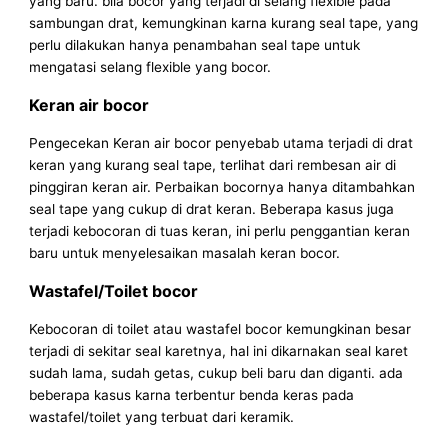
yang baru. bila bocor yang terjadi di selang flexible pada
sambungan drat, kemungkinan karna kurang seal tape, yang
perlu dilakukan hanya penambahan seal tape untuk
mengatasi selang flexible yang bocor.
Keran air bocor
Pengecekan Keran air bocor penyebab utama terjadi di drat
keran yang kurang seal tape, terlihat dari rembesan air di
pinggiran keran air. Perbaikan bocornya hanya ditambahkan
seal tape yang cukup di drat keran. Beberapa kasus juga
terjadi kebocoran di tuas keran, ini perlu penggantian keran
baru untuk menyelesaikan masalah keran bocor.
Wastafel/Toilet bocor
Kebocoran di toilet atau wastafel bocor kemungkinan besar
terjadi di sekitar seal karetnya, hal ini dikarnakan seal karet
sudah lama, sudah getas, cukup beli baru dan diganti. ada
beberapa kasus karna terbentur benda keras pada
wastafel/toilet yang terbuat dari keramik.