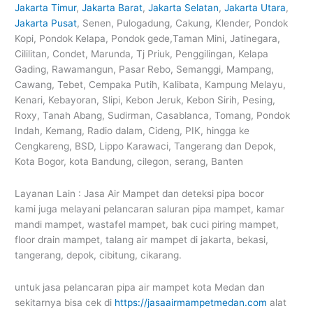
Jakarta Timur
,
Jakarta Barat
,
Jakarta Selatan
,
Jakarta Utara
,
Jakarta Pusat
, Senen, Pulogadung, Cakung, Klender, Pondok
Kopi, Pondok Kelapa, Pondok gede,Taman Mini, Jatinegara,
Cililitan, Condet, Marunda, Tj Priuk, Penggilingan, Kelapa
Gading, Rawamangun, Pasar Rebo, Semanggi, Mampang,
Cawang, Tebet, Cempaka Putih, Kalibata, Kampung Melayu,
Kenari, Kebayoran, Slipi, Kebon Jeruk, Kebon Sirih, Pesing,
Roxy, Tanah Abang, Sudirman, Casablanca, Tomang, Pondok
Indah, Kemang, Radio dalam, Cideng, PIK, hingga ke
Cengkareng, BSD, Lippo Karawaci, Tangerang dan Depok,
Kota Bogor, kota Bandung, cilegon, serang, Banten
Layanan Lain : Jasa Air Mampet dan deteksi pipa bocor
kami juga melayani pelancaran saluran pipa mampet, kamar
mandi mampet, wastafel mampet, bak cuci piring mampet,
floor drain mampet, talang air mampet di jakarta, bekasi,
tangerang, depok, cibitung, cikarang.
untuk jasa pelancaran pipa air mampet kota Medan dan
sekitarnya bisa cek di
https://jasaairmampetmedan.com
alat