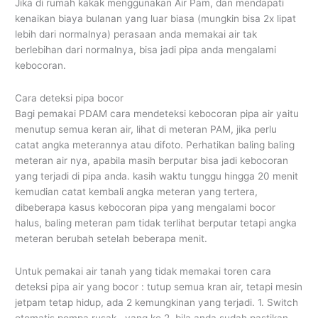
Jika di rumah kakak menggunakan Air Pam, dan mendapati
kenaikan biaya bulanan yang luar biasa (mungkin bisa 2x lipat
lebih dari normalnya) perasaan anda memakai air tak
berlebihan dari normalnya, bisa jadi pipa anda mengalami
kebocoran.
Cara deteksi pipa bocor
Bagi pemakai PDAM cara mendeteksi kebocoran pipa air yaitu
menutup semua keran air, lihat di meteran PAM, jika perlu
catat angka meterannya atau difoto. Perhatikan baling baling
meteran air nya, apabila masih berputar bisa jadi kebocoran
yang terjadi di pipa anda. kasih waktu tunggu hingga 20 menit
kemudian catat kembali angka meteran yang tertera,
dibeberapa kasus kebocoran pipa yang mengalami bocor
halus, baling meteran pam tidak terlihat berputar tetapi angka
meteran berubah setelah beberapa menit.
Untuk pemakai air tanah yang tidak memakai toren cara
deteksi pipa air yang bocor : tutup semua kran air, tetapi mesin
jetpam tetap hidup, ada 2 kemungkinan yang terjadi. 1. Switch
otomatis pompa rusak , yang ke 2. bila anda sudah pastikan