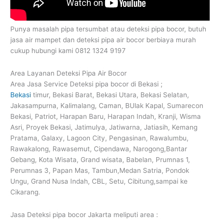
Punya masalah pipa tersumbat atau deteksi pipa bocor, butuh
jasa air mampet dan deteksi pipa air bocor berbiaya murah
cukup hubungi kami 0812 1324 9197
Area Layanan Deteksi Pipa Air Bocor
Area Jasa Service Deteksi pipa bocor di Bekasi ;
Bekasi
timur, Bekasi Barat, Bekasi Utara, Bekasi Selatan,
Jakasampurna, Kalimalang, Caman, BUlak Kapal, Sumarecon
Bekasi, Patriot, Harapan Baru, Harapan Indah, Kranji, Wisma
Asri, Proyek Bekasi, Jatimulya, Jatiwarna, Jatiasih, Kemang
Pratama, Galaxy, Lagoon City, Pengasinan, Rawalumbu,
Rawakalong, Rawasemut, Cipendawa, Narogong,Bantar
Gebang, Kota Wisata, Grand wisata, Babelan, Prumnas 1,
Perumnas 3, Papan Mas, Tambun,Medan Satria, Pondok
Ungu, Grand Nusa Indah, CBL, Setu, Cibitung,sampai ke
Cikarang.
Jasa Deteksi pipa bocor Jakarta meliputi area :