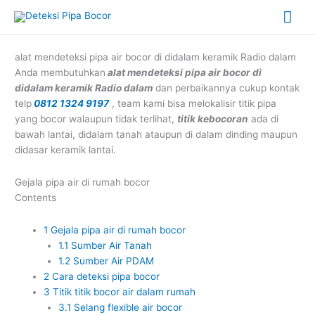
Skip
Mai
to
content
Me
alat mendeteksi pipa air bocor di didalam keramik Radio dalam
Anda membutuhkan
alat mendeteksi pipa air bocor di
didalam keramik Radio dalam
dan perbaikannya cukup kontak
telp
0812 1324 9197
, team kami bisa melokalisir titik pipa
yang bocor walaupun tidak terlihat,
titik kebocoran
ada di
bawah lantai, didalam tanah ataupun di dalam dinding maupun
didasar keramik lantai.
Gejala pipa air di rumah bocor
Contents
1
Gejala pipa air di rumah bocor
1.1
Sumber Air Tanah
1.2
Sumber Air PDAM
2
Cara deteksi pipa bocor
3
Titik titik bocor air dalam rumah
3.1
Selang flexible air bocor