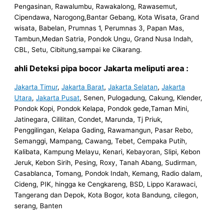
Pengasinan, Rawalumbu, Rawakalong, Rawasemut,
Cipendawa, Narogong,Bantar Gebang, Kota Wisata, Grand
wisata, Babelan, Prumnas 1, Perumnas 3, Papan Mas,
Tambun,Medan Satria, Pondok Ungu, Grand Nusa Indah,
CBL, Setu, Cibitung,sampai ke Cikarang.
ahli Deteksi pipa bocor Jakarta meliputi area :
Jakarta Timur
,
Jakarta Barat
,
Jakarta Selatan
,
Jakarta
Utara
,
Jakarta Pusat
, Senen, Pulogadung, Cakung, Klender,
Pondok Kopi, Pondok Kelapa, Pondok gede,Taman Mini,
Jatinegara, Cililitan, Condet, Marunda, Tj Priuk,
Penggilingan, Kelapa Gading, Rawamangun, Pasar Rebo,
Semanggi, Mampang, Cawang, Tebet, Cempaka Putih,
Kalibata, Kampung Melayu, Kenari, Kebayoran, Slipi, Kebon
Jeruk, Kebon Sirih, Pesing, Roxy, Tanah Abang, Sudirman,
Casablanca, Tomang, Pondok Indah, Kemang, Radio dalam,
Cideng, PIK, hingga ke Cengkareng, BSD, Lippo Karawaci,
Tangerang dan Depok, Kota Bogor, kota Bandung, cilegon,
serang, Banten