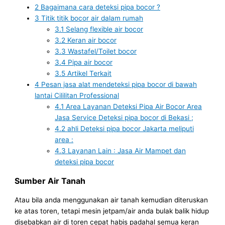
2
Bagaimana cara deteksi pipa bocor ?
3
Titik titik bocor air dalam rumah
3.1
Selang flexible air bocor
3.2
Keran air bocor
3.3
Wastafel/Toilet bocor
3.4
Pipa air bocor
3.5
Artikel Terkait
4
Pesan jasa alat mendeteksi pipa bocor di bawah
lantai Cililitan Professional
4.1
Area Layanan Deteksi Pipa Air Bocor Area
Jasa Service Deteksi pipa bocor di Bekasi ;
4.2
ahli Deteksi pipa bocor Jakarta meliputi
area :
4.3
Layanan Lain : Jasa Air Mampet dan
deteksi pipa bocor
Sumber Air Tanah
Atau bila anda menggunakan air tanah kemudian diteruskan
ke atas toren, tetapi mesin jetpam/air anda bulak balik hidup
disebabkan air di toren cepat habis padahal semua keran