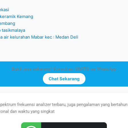
ekasi
m keramik Kemang
alembang
b tasikmalaya
a air kelurahan Mabar kec : Medan Deli
Butuh jasa sekarang? Konsultasi GRATIS via WhatsApp
Chat Sekarang
pektrum frekuensi analizer terbaru, juga pengalaman yang bertahun 
ional dan waktu yang singkat