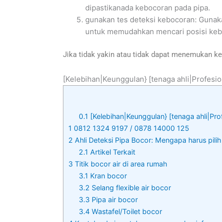
dipastikanada kebocoran pada pipa.
gunakan tes deteksi kebocoran: Gunakan
untuk memudahkan mencari posisi keboc
Jika tidak yakin atau tidak dapat menemukan k
[Kelebihan|Keunggulan} [tenaga ahli|Profesio
0.1
[Kelebihan|Keunggulan} [tenaga ahli|Pro
1
0812 1324 9197 / 0878 14000 125
2
Ahli Deteksi Pipa Bocor: Mengapa harus pilih
2.1
Artikel Terkait
3
Titik bocor air di area rumah
3.1
Kran bocor
3.2
Selang flexible air bocor
3.3
Pipa air bocor
3.4
Wastafel/Toilet bocor