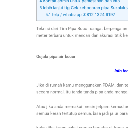
4
Kontak admin untuk pemesanan dan info
5
lebih lanjut ttg Cek kebocoran pipa Sukalak
5.1
telp / whatsapp :0812 1324 9197
Teknisi dari Tim Pipa Bocor sangat berpengala
meter terbaru untuk mencari dan akurasi titik 
Gejala pipa air bocor
info l
Jika di rumah kamu menggunakan PDAM, dan terjad
secara normal, itu tanda tanda pipa anda meng
Atau jika anda memakai mesin jetpam kemudian d
semua keran tertutup semua, bisa jadi jalur para
kalau jika kamu pakai pompa booster di toren, 