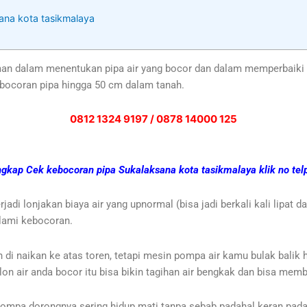
sana kota tasikmalaya
man dalam menentukan pipa air yang bocor dan dalam memperbaiki
kebocoran pipa hingga 50 cm dalam tanah.
0812 1324 9197 / 0878 14000 125
engkap Cek kebocoran pipa Sukalaksana kota tasikmalaya klik no telp
i lonjakan biaya air yang upnormal (bisa jadi berkali kali lipat 
alami kebocoran.
i naikan ke atas toren, tetapi mesin pompa air kamu bulak balik h
lon air anda bocor itu bisa bikin tagihan air bengkak dan bisa membu
pompa dorongnya sering hidup mati tanpa sebab padahal keran pada