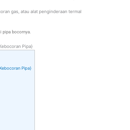
coran gas, atau alat penginderaan termal
i pipa bocornya.
|Kebocoran Pipa}
r|Kebocoran Pipa}