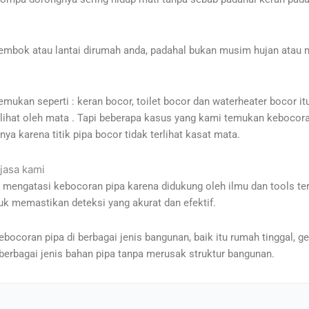
tembok atau lantai dirumah anda, padahal bukan musim hujan atau mu
ukan seperti : keran bocor, toilet bocor dan waterheater bocor it
erlihat oleh mata . Tapi beberapa kasus yang kami temukan kebocoran
nya karena titik pipa bocor tidak terlihat kasat mata.
 jasa kami
m mengatasi kebocoran pipa karena didukung oleh ilmu dan tools te
uk memastikan deteksi yang akurat dan efektif.
oran pipa di berbagai jenis bangunan, baik itu rumah tinggal, ged
rbagai jenis bahan pipa tanpa merusak struktur bangunan.