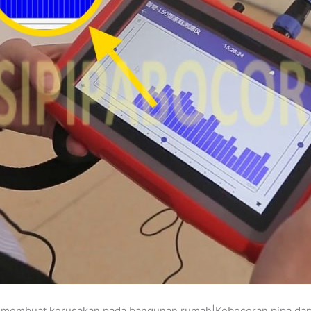
isa membuat kerusakan pada bangunan rumah|Kebocoran pipa d