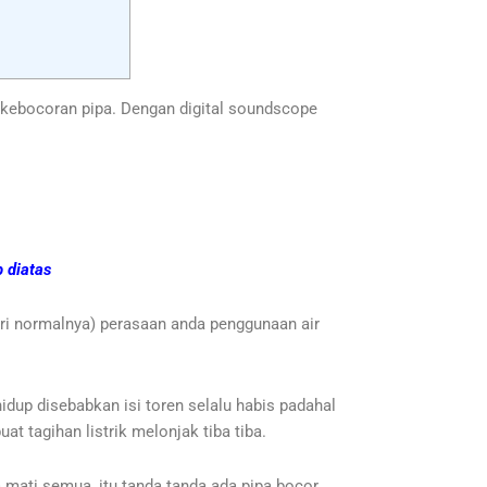
 kebocoran pipa. Dengan digital soundscope
 diatas
dari normalnya) perasaan anda penggunaan air
idup disebabkan isi toren selalu habis padahal
at tagihan listrik melonjak tiba tiba.
 mati semua, itu tanda tanda ada pipa bocor