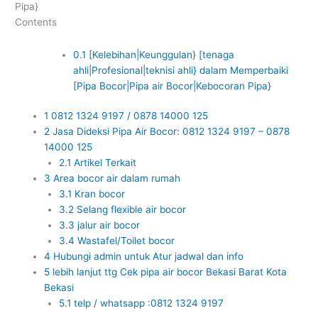
Pipa}
Contents
0.1
[Kelebihan|Keunggulan} [tenaga
ahli|Profesional|teknisi ahli} dalam Memperbaiki
[Pipa Bocor|Pipa air Bocor|Kebocoran Pipa}
1
0812 1324 9197 / 0878 14000 125
2
Jasa Dideksi Pipa Air Bocor: 0812 1324 9197 – 0878
14000 125
2.1
Artikel Terkait
3
Area bocor air dalam rumah
3.1
Kran bocor
3.2
Selang flexible air bocor
3.3
jalur air bocor
3.4
Wastafel/Toilet bocor
4
Hubungi admin untuk Atur jadwal dan info
5
lebih lanjut ttg Cek pipa air bocor Bekasi Barat Kota
Bekasi
5.1
telp / whatsapp :0812 1324 9197