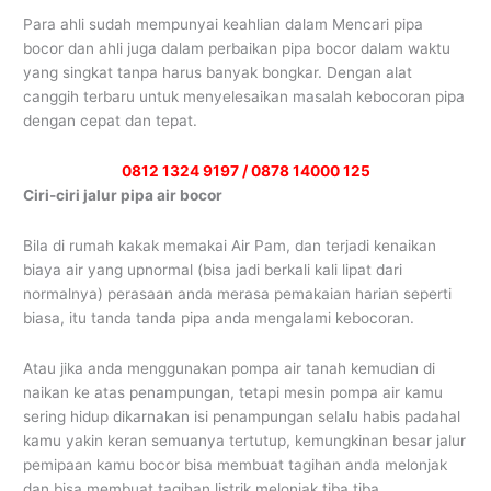
Para ahli sudah mempunyai keahlian dalam Mencari pipa
bocor dan ahli juga dalam perbaikan pipa bocor dalam waktu
yang singkat tanpa harus banyak bongkar. Dengan alat
canggih terbaru untuk menyelesaikan masalah kebocoran pipa
dengan cepat dan tepat.
0812 1324 9197 / 0878 14000 125
Ciri-ciri jalur pipa air bocor
Bila di rumah kakak memakai Air Pam, dan terjadi kenaikan
biaya air yang upnormal (bisa jadi berkali kali lipat dari
normalnya) perasaan anda merasa pemakaian harian seperti
biasa, itu tanda tanda pipa anda mengalami kebocoran.
Atau jika anda menggunakan pompa air tanah kemudian di
naikan ke atas penampungan, tetapi mesin pompa air kamu
sering hidup dikarnakan isi penampungan selalu habis padahal
kamu yakin keran semuanya tertutup, kemungkinan besar jalur
pemipaan kamu bocor bisa membuat tagihan anda melonjak
dan bisa membuat tagihan listrik melonjak tiba tiba.