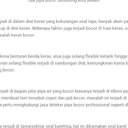
Cek pipa bocor Jatibening kota Bekasi
adi di dalam drat keran yang kekurangan seal tape, banyak akeir ya
up di drat keran. Beberapa faktor juga terjadi bocor di tuas keran,
salah keran bocor.
kena benturan benda keras, atua juga selang flexible ketarik hingga s
coran selang flexible terjadi di sambungan drat, kemungkinan karna
g bocor.
jadi di bagian jalur pipa air yang bocor biasanya terjadi di elbow 
 membuat lem tersebut copot dan jadi bocor. masalah ini terjadi di 
perlu menghubungi jasa deteksi pipa bocor professional seperti d
terjadi di {area|sekitar seal karetnya, hal ini dikarnakan seal karet