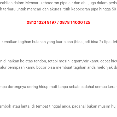
eahlian dalam Mencari kebocoran pipa air dan ahli juga dalam perb
h terbaru untuk mencari dan akurasi titik kebocoran pipa hingga 5
0812 1324 9197 / 0878 14000 125
kenaikan tagihan bulanan yang luar biasa (bisa jadi bisa 2x lipat 
di naikan ke atas tandon, tetapi mesin jetpam/air kamu cepat hid
alur pemipaan kamu bocor bisa membuat tagihan anda melonjak dan
mpa dorongnya sering hidup mati tanpa sebab padahal semua keran te
tembok atau lantai di tempat tinggal anda, padahal bukan musim huj