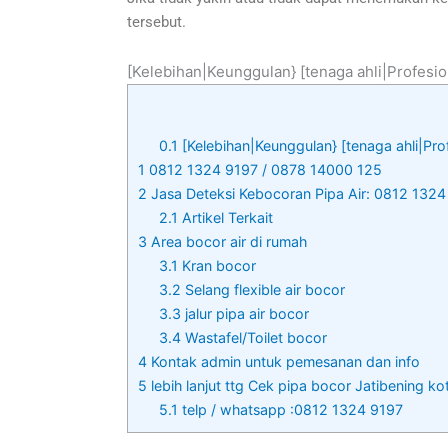
tersebut.
[Kelebihan|Keunggulan} [tenaga ahli|Profesio
0.1
[Kelebihan|Keunggulan} [tenaga ahli|Pro
1
0812 1324 9197 / 0878 14000 125
2
Jasa Deteksi Kebocoran Pipa Air: 0812 132
2.1
Artikel Terkait
3
Area bocor air di rumah
3.1
Kran bocor
3.2
Selang flexible air bocor
3.3
jalur pipa air bocor
3.4
Wastafel/Toilet bocor
4
Kontak admin untuk pemesanan dan info
5
lebih lanjut ttg Cek pipa bocor Jatibening ko
5.1
telp / whatsapp :0812 1324 9197