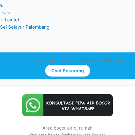
yu
ekasi
g – Lamteh
– Sei Selayur Palembang
Butuh jasa sekarang? Konsultasi GRATIS via WhatsApp
Chat Sekarang
Area bocor air di rumah