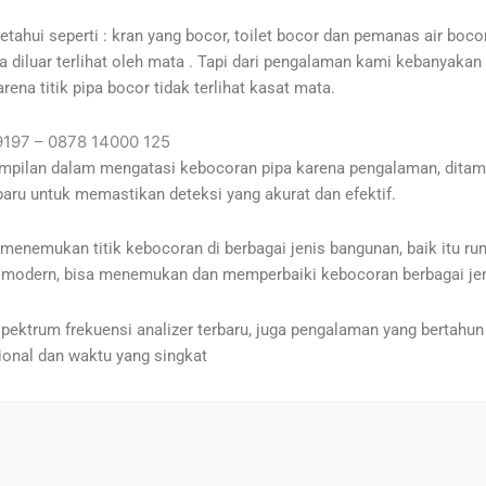
hui seperti : kran yang bocor, toilet bocor dan pemanas air bocor
 diluar terlihat oleh mata . Tapi dari pengalaman kami kebanyakan t
arena titik pipa bocor tidak terlihat kasat mata.
 9197 – 0878 14000 125
rampilan dalam mengatasi kebocoran pipa karena pengalaman, ditamb
aru untuk memastikan deteksi yang akurat dan efektif.
emukan titik kebocoran di berbagai jenis bangunan, baik itu rumah
 modern, bisa menemukan dan memperbaiki kebocoran berbagai jen
pektrum frekuensi analizer terbaru, juga pengalaman yang bertahun 
ional dan waktu yang singkat