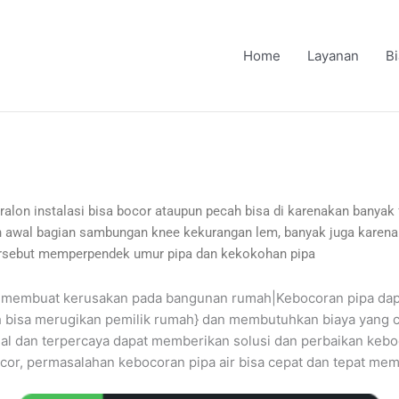
Home
Layanan
B
paralon instalasi bisa bocor ataupun pecah bisa di karenakan banyak 
 awal bagian sambungan knee kekurangan lem, banyak juga karena p
tersebut memperpendek umur pipa dan kekokohan pipa
isa membuat kerusakan pada bangunan rumah|Kebocoran pipa d
 bisa merugikan pemilik rumah} dan membutuhkan biaya yang cuk
nal dan terpercaya dapat memberikan solusi dan perbaikan kebo
or, permasalahan kebocoran pipa air bisa cepat dan tepat mem