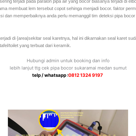
ring terjadi pada paralon pipa air yang bocor biasanya terjadi di elb
a membuat lem tersebut copot sehinga menjadi bocor. faktor permas
ksi dan memperbaiknya anda perlu memanggil tim deteksi pipa bocor p
erjadi di {area|sekitar seal karetnya, hal ini dikarnakan seal karet s
afel/toilet yang terbuat dari keramik.
Hubungi admin untuk booking dan info
lebih lanjut ttg cek pipa bocor sukaramai medan sumut
telp / whatsapp :
0812 1324 9197