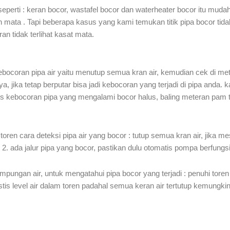
eperti : keran bocor, wastafel bocor dan waterheater bocor itu muda
leh mata . Tapi beberapa kasus yang kami temukan titik pipa bocor tidak
 tidak terlihat kasat mata.
oran pipa air yaitu menutup semua kran air, kemudian cek di met
 nya, jika tetap berputar bisa jadi kebocoran yang terjadi di pipa and
s kebocoran pipa yang mengalami bocor halus, baling meteran pam tid
oren cara deteksi pipa air yang bocor : tutup semua kran air, jika 
 2. ada jalur pipa yang bocor, pastikan dulu otomatis pompa berfungs
ungan air, untuk mengatahui pipa bocor yang terjadi : penuhi tore
tis level air dalam toren padahal semua keran air tertutup kemungkin