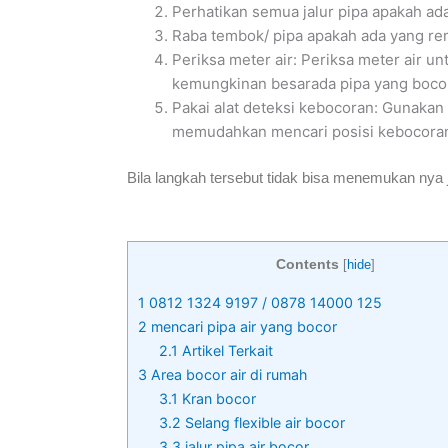
Perhatikan semua jalur pipa apakah ada
Raba tembok/ pipa apakah ada yang re
Periksa meter air: Periksa meter air un
kemungkinan besarada pipa yang boco
Pakai alat deteksi kebocoran: Gunakan 
memudahkan mencari posisi kebocoran
Bila langkah tersebut tidak bisa menemukan nya 
Contents
[
hide
]
1
0812 1324 9197 / 0878 14000 125
2
mencari pipa air yang bocor
2.1
Artikel Terkait
3
Area bocor air di rumah
3.1
Kran bocor
3.2
Selang flexible air bocor
3.3
jalur pipa air bocor