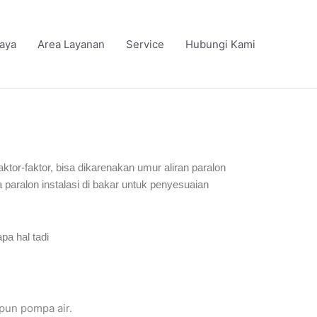
iaya
Area Layanan
Service
Hubungi Kami
aktor-faktor, bisa dikarenakan umur aliran paralon
paralon instalasi di bakar untuk penyesuaian
pa hal tadi
upun pompa air.