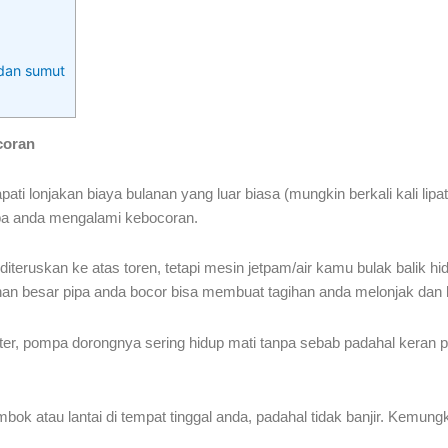
edan sumut
coran
 lonjakan biaya bulanan yang luar biasa (mungkin berkali kali lipa
ipa anda mengalami kebocoran.
teruskan ke atas toren, tetapi mesin jetpam/air kamu bulak balik h
 besar pipa anda bocor bisa membuat tagihan anda melonjak dan bis
er, pompa dorongnya sering hidup mati tanpa sebab padahal keran pad
bok atau lantai di tempat tinggal anda, padahal tidak banjir. Kemungki