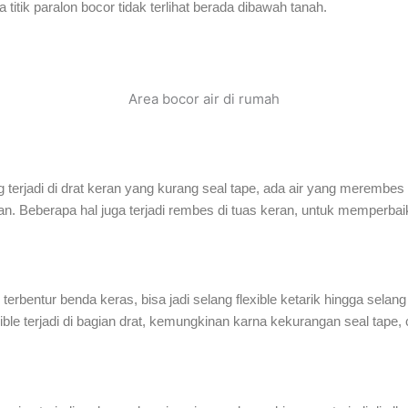
titik paralon bocor tidak terlihat berada dibawah tanah.
Area bocor air di rumah
erjadi di drat keran yang kurang seal tape, ada air yang merembes d
ran. Beberapa hal juga terjadi rembes di tuas keran, untuk memperbaik
terbentur benda keras, bisa jadi selang flexible ketarik hingga selang 
flexible terjadi di bagian drat, kemungkinan karna kekurangan seal ta