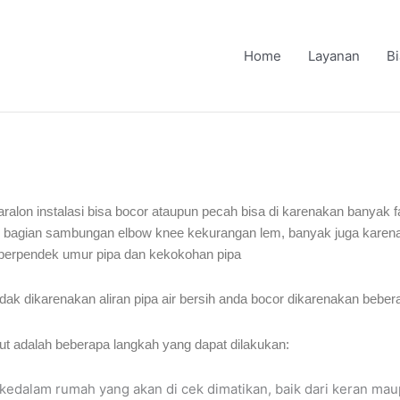
Home
Layanan
B
 paralon instalasi bisa bocor ataupun pecah bisa di karenakan banyak f
wal bagian sambungan elbow knee kekurangan lem, banyak juga karena 
perpendek umur pipa dan kekokohan pipa
k dikarenakan aliran pipa air bersih anda bocor dikarenakan bebera
ut adalah beberapa langkah yang dapat dilakukan:
g kedalam rumah yang akan di cek dimatikan, baik dari keran ma