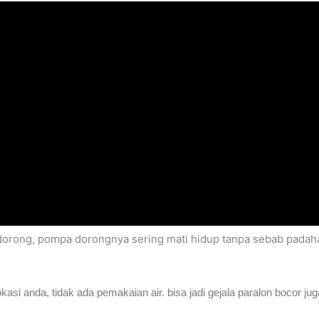
dorong, pompa dorongnya sering mati hidup tanpa sebab padaha
okasi anda, tidak ada pemakaian air. bisa jadi gejala paralon bocor jug