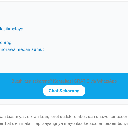
 tasikmalaya
bening
ung morawa medan sumut
Butuh jasa sekarang? Konsultasi GRATIS via WhatsApp
Chat Sekarang
n biasanya : dikran kran, toilet duduk rembes dan shower air bocor
 terlihat oleh mata . Tapi sayangnya mayoritas kebocoran tersembunyi 