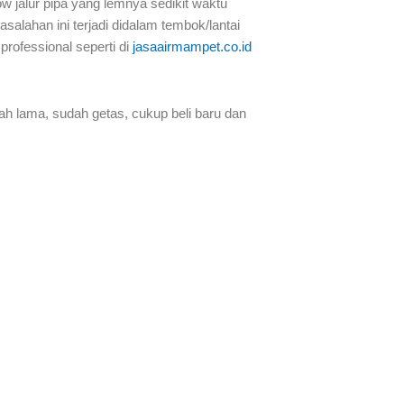
ow jalur pipa yang lemnya sedikit waktu
alahan ini terjadi didalam tembok/lantai
rofessional seperti di
jasaairmampet.co.id
udah lama, sudah getas, cukup beli baru dan