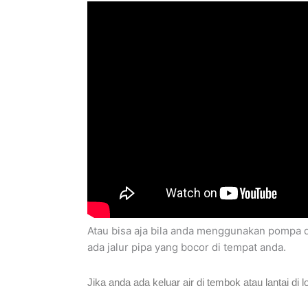
Atau bisa aja bila anda menggunakan pompa 
ada jalur pipa yang bocor di tempat anda.
Jika anda ada keluar air di tembok atau lantai di l