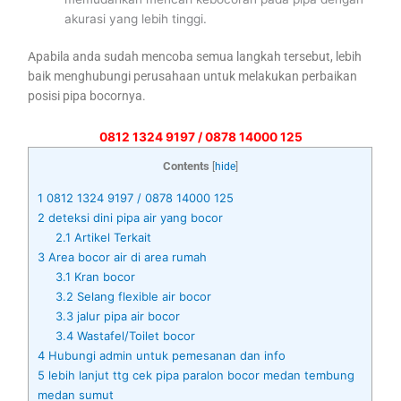
akurasi yang lebih tinggi.
Apabila anda sudah mencoba semua langkah tersebut, lebih
baik menghubungi perusahaan untuk melakukan perbaikan
posisi pipa bocornya.
0812 1324 9197 / 0878 14000 125
Contents
[
hide
]
1
0812 1324 9197 / 0878 14000 125
2
deteksi dini pipa air yang bocor
2.1
Artikel Terkait
3
Area bocor air di area rumah
3.1
Kran bocor
3.2
Selang flexible air bocor
3.3
jalur pipa air bocor
3.4
Wastafel/Toilet bocor
4
Hubungi admin untuk pemesanan dan info
5
lebih lanjut ttg cek pipa paralon bocor medan tembung
medan sumut