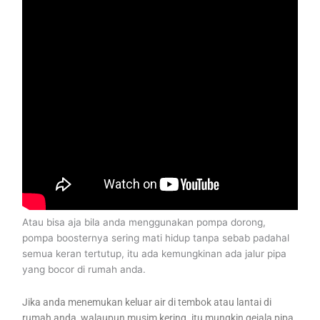
Atau bisa aja bila anda menggunakan pompa dorong,
pompa boosternya sering mati hidup tanpa sebab padahal
semua keran tertutup, itu ada kemungkinan ada jalur pipa
yang bocor di rumah anda.
Jika anda menemukan keluar air di tembok atau lantai di
rumah anda, walaupun musim kering. itu mungkin gejala pipa