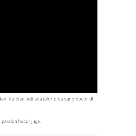
 itu bisa jadi ada jalur pipa yang bocor di
i paralon bocor juga.