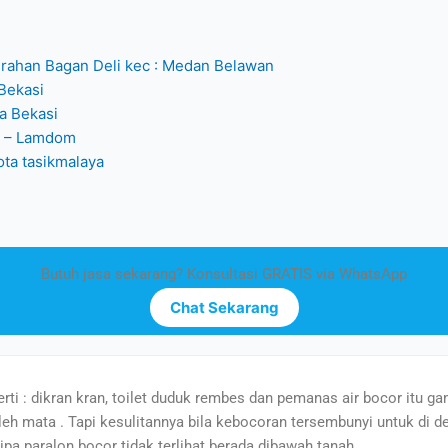
urahan Bagan Deli kec : Medan Belawan
Bekasi
ta Bekasi
ta – Lamdom
ta tasikmalaya
Butuh jasa sekarang? Konsultasi GRATIS via WhatsApp
Chat Sekarang
rti : dikran kran, toilet duduk rembes dan pemanas air bocor itu g
 oleh mata . Tapi kesulitannya bila kebocoran tersembunyi untuk di d
ipa paralon bocor tidak terlihat berada dibawah tanah.