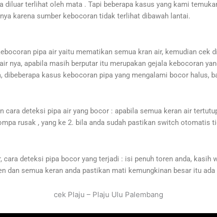
a diluar terlihat oleh mata . Tapi beberapa kasus yang kami temuka
anya karena sumber kebocoran tidak terlihat dibawah lantai.
coran pipa air yaitu mematikan semua kran air, kemudian cek di 
ir nya, apabila masih berputar itu merupakan gejala kebocoran yang 
, dibeberapa kasus kebocoran pipa yang mengalami bocor halus, bal
n cara deteksi pipa air yang bocor : apabila semua keran air tertutu
ompa rusak , yang ke 2. bila anda sudah pastikan switch otomatis
, cara deteksi pipa bocor yang terjadi : isi penuh toren anda, kasi
toren dan semua keran anda pastikan mati kemungkinan besar itu ada
cek Plaju – Plaju Ulu Palembang