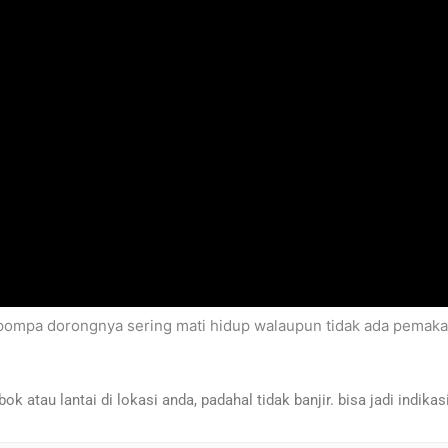
mpa dorongnya sering mati hidup walaupun tidak ada pemakaian,
atau lantai di lokasi anda, padahal tidak banjir. bisa jadi indikas