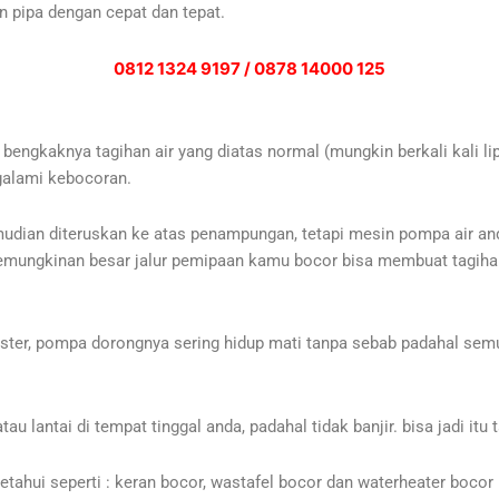
 pipa dengan cepat dan tepat.
0812 1324 9197 / 0878 14000 125
engkaknya tagihan air yang diatas normal (mungkin berkali kali li
ngalami kebocoran.
ian diteruskan ke atas penampungan, tetapi mesin pompa air anda
kemungkinan besar jalur pemipaan kamu bocor bisa membuat tagih
ster, pompa dorongnya sering hidup mati tanpa sebab padahal semu
lantai di tempat tinggal anda, padahal tidak banjir. bisa jadi itu 
hui seperti : keran bocor, wastafel bocor dan waterheater bocor 