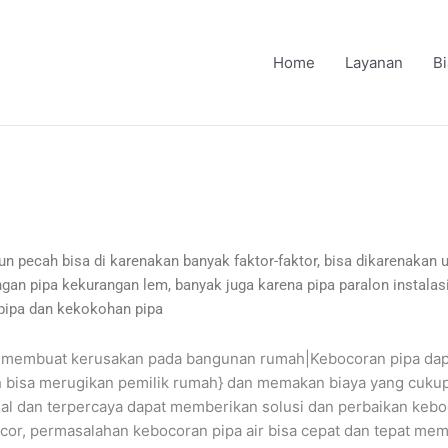
Home
Layanan
B
aupun pecah bisa di karenakan banyak faktor-faktor, bisa dikarenakan 
an pipa kekurangan lem, banyak juga karena pipa paralon instalasi
pipa dan kekokohan pipa
isa membuat kerusakan pada bangunan rumah|Kebocoran pipa d
 bisa merugikan pemilik rumah} dan memakan biaya yang cukup be
nal dan terpercaya dapat memberikan solusi dan perbaikan kebo
or, permasalahan kebocoran pipa air bisa cepat dan tepat mem