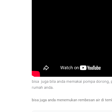
bisa juga bila anda memakai pompa dorong, po
rumah anda.
bisa juga anda menemukan rembesan air di tembok 