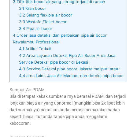
3
Titik titik bocor air yang sering terjadi di rumah
3.1
Kran bocor
3.2
Selang flexible air bocor
3.3
Wastafel/Toilet bocor
3.4
Pipa air bocor
4
Order jasa deteksi dan perbaikan pipa air bocor
Rawalumbu Professional
4.1
Artikel Terkait
4.2
Area Layanan Deteksi Pipa Air Bocor Area Jasa
Service Deteksi pipa bocor di Bekasi ;
4.3
Service Deteksi pipa bocor Jakarta meliputi area :
4.4
area Lain : Jasa Air Mampet dan deteksi pipa bocor
Sumber Air PDAM
Bila di tempat kakak sumber airnya berasal PDAM, dan terjadi
lonjakan biaya air yang upnormal (mungkin bisa 2x lipat lebih
dari normalnya) perasaan anda merasa pemakaian harian
seperti biasa, itu tanda tanda pipa anda mengalami
kebocoran.