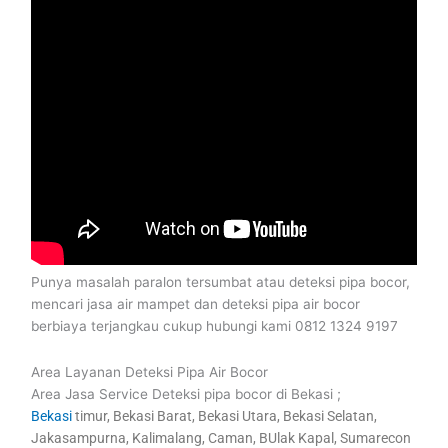
Punya masalah paralon tersumbat atau deteksi pipa bocor,
mencari jasa air mampet dan deteksi pipa air bocor
berbiaya terjangkau cukup hubungi kami 0812 1324 9197
Area Layanan Deteksi Pipa Air Bocor
Area Jasa Service Deteksi pipa bocor di Bekasi ;
Bekasi
timur, Bekasi Barat, Bekasi Utara, Bekasi Selatan,
Jakasampurna, Kalimalang, Caman, BUlak Kapal, Sumarecon