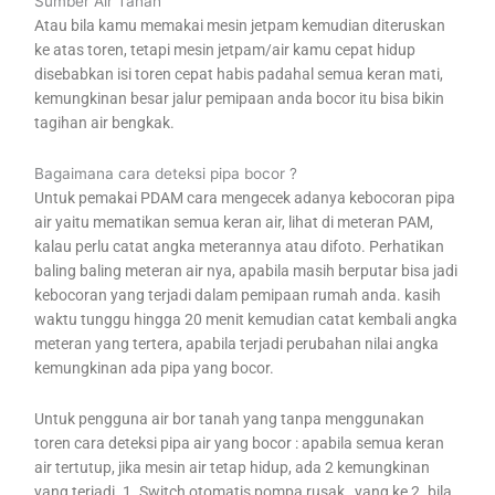
Sumber Air Tanah
Atau bila kamu memakai mesin jetpam kemudian diteruskan
ke atas toren, tetapi mesin jetpam/air kamu cepat hidup
disebabkan isi toren cepat habis padahal semua keran mati,
kemungkinan besar jalur pemipaan anda bocor itu bisa bikin
tagihan air bengkak.
Bagaimana cara deteksi pipa bocor ?
Untuk pemakai PDAM cara mengecek adanya kebocoran pipa
air yaitu mematikan semua keran air, lihat di meteran PAM,
kalau perlu catat angka meterannya atau difoto. Perhatikan
baling baling meteran air nya, apabila masih berputar bisa jadi
kebocoran yang terjadi dalam pemipaan rumah anda. kasih
waktu tunggu hingga 20 menit kemudian catat kembali angka
meteran yang tertera, apabila terjadi perubahan nilai angka
kemungkinan ada pipa yang bocor.
Untuk pengguna air bor tanah yang tanpa menggunakan
toren cara deteksi pipa air yang bocor : apabila semua keran
air tertutup, jika mesin air tetap hidup, ada 2 kemungkinan
yang terjadi. 1. Switch otomatis pompa rusak , yang ke 2. bila