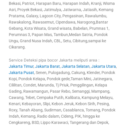
Bekasi, Patriot, Harapan Baru, Harapan Indah, Kranji, Wisma
Asri, Proyek Bekasi, Jatimulya, Jatiwarna, Jatiasih, Kemang
Pratama, Galaxy, Lagoon City, Pengasinan, Rawalumbu,
Rawakalong, Rawasemut, Cipendawa, Narogong,Bantar
Gebang, Kota Wisata, Grand wisata, Babelan, Prumnas 1,
Perumnas 3, Papan Mas, Tambun,Medan Satria, Pondok
Ungu, Grand Nusa Indah, CBL, Setu, Cibitung,sampai ke
Cikarang.
Service Deteksi pipa bocor Jakarta meliputi area :
Jakarta Timur
,
Jakarta Barat
,
Jakarta Selatan
,
Jakarta Utara
,
Jakarta Pusat
, Senen, Pulogadung, Cakung, Klender, Pondok
Kopi, Pondok Kelapa, Pondok gede,Taman Mini, Jatinegara,
Cililitan, Condet, Marunda, Tj Priuk, Penggilingan, Kelapa
Gading, Rawamangun, Pasar Rebo, Semanggi, Mampang,
Cawang, Tebet, Cempaka Putih, Kalibata, Kampung Melayu,
Kenari, Kebayoran, Slipi, Kebon Jeruk, Kebon Sirih, Pesing,
Roxy, Tanah Abang, Sudirman, Casablanca, Tomang, Pondok
Indah, Kemang, Radio dalam, Cideng, PIK, hingga ke
Cengkareng, BSD, Lippo Karawaci, Tangerang dan Depok,