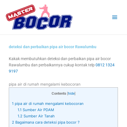
Skip
Main
to
content
Men
deteksi dan perbaikan pipa air bocor Rawalumbu
Kakak membutuhkan deteksi dan perbaikan pipa air bocor
Rawalumbu dan perbaikannya cukup kontak telp
0812 1324
9197
pipa air di rumah mengalami kebocoran
Contents
[
hide
]
1
pipa air di rumah mengalami kebocoran
1.1
Sumber Air PDAM
1.2
Sumber Air Tanah
2
Bagaimana cara deteksi pipa bocor ?