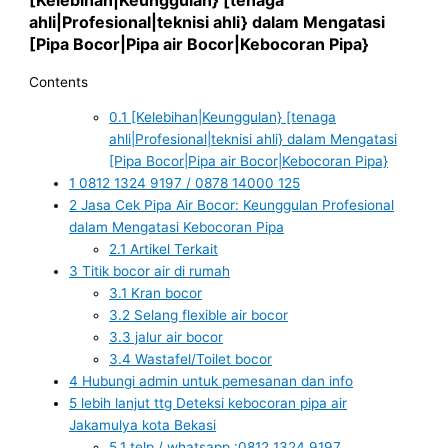
ahli|Profesional|teknisi ahli} dalam Mengatasi
[Pipa Bocor|Pipa air Bocor|Kebocoran Pipa}
Contents
0.1
[Kelebihan|Keunggulan} [tenaga
ahli|Profesional|teknisi ahli} dalam Mengatasi
[Pipa Bocor|Pipa air Bocor|Kebocoran Pipa}
1
0812 1324 9197 / 0878 14000 125
2
Jasa Cek Pipa Air Bocor: Keunggulan Profesional
dalam Mengatasi Kebocoran Pipa
2.1
Artikel Terkait
3
Titik bocor air di rumah
3.1
Kran bocor
3.2
Selang flexible air bocor
3.3
jalur air bocor
3.4
Wastafel/Toilet bocor
4
Hubungi admin untuk pemesanan dan info
5
lebih lanjut ttg Deteksi kebocoran pipa air
Jakamulya kota Bekasi
5.1
telp / whatsapp :0812 1324 9197