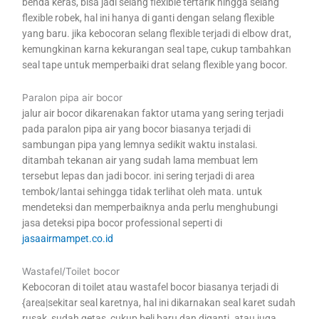
benda keras, bisa jadi selang flexible tertarik hingga selang
flexible robek, hal ini hanya di ganti dengan selang flexible
yang baru. jika kebocoran selang flexible terjadi di elbow drat,
kemungkinan karna kekurangan seal tape, cukup tambahkan
seal tape untuk memperbaiki drat selang flexible yang bocor.
Paralon pipa air bocor
jalur air bocor dikarenakan faktor utama yang sering terjadi
pada paralon pipa air yang bocor biasanya terjadi di
sambungan pipa yang lemnya sedikit waktu instalasi.
ditambah tekanan air yang sudah lama membuat lem
tersebut lepas dan jadi bocor. ini sering terjadi di area
tembok/lantai sehingga tidak terlihat oleh mata. untuk
mendeteksi dan memperbaiknya anda perlu menghubungi
jasa deteksi pipa bocor professional seperti di
jasaairmampet.co.id
Wastafel/Toilet bocor
Kebocoran di toilet atau wastafel bocor biasanya terjadi di
{area|sekitar seal karetnya, hal ini dikarnakan seal karet sudah
rusak, sudah getas, cukup beli baru dan diganti. atau juga