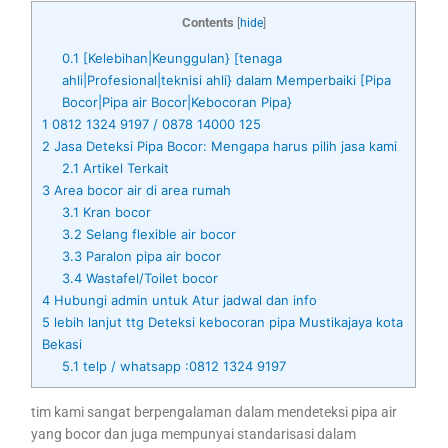
Contents
[
hide
]
0.1
[Kelebihan|Keunggulan} [tenaga
ahli|Profesional|teknisi ahli} dalam Memperbaiki [Pipa
Bocor|Pipa air Bocor|Kebocoran Pipa}
1
0812 1324 9197 / 0878 14000 125
2
Jasa Deteksi Pipa Bocor: Mengapa harus pilih jasa kami
2.1
Artikel Terkait
3
Area bocor air di area rumah
3.1
Kran bocor
3.2
Selang flexible air bocor
3.3
Paralon pipa air bocor
3.4
Wastafel/Toilet bocor
4
Hubungi admin untuk Atur jadwal dan info
5
lebih lanjut ttg Deteksi kebocoran pipa Mustikajaya kota
Bekasi
5.1
telp / whatsapp :0812 1324 9197
tim kami sangat berpengalaman dalam mendeteksi pipa air
yang bocor dan juga mempunyai standarisasi dalam