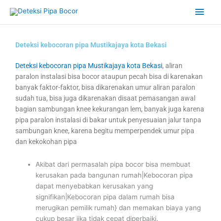
Skip
Main
to
content
Men
Deteksi kebocoran pipa Mustikajaya kota Bekasi
Deteksi kebocoran pipa Mustikajaya kota Bekasi
, aliran
paralon instalasi bisa bocor ataupun pecah bisa di karenakan
banyak faktor-faktor, bisa dikarenakan umur aliran paralon
sudah tua, bisa juga dikarenakan disaat pemasangan awal
bagian sambungan knee kekurangan lem, banyak juga karena
pipa paralon instalasi di bakar untuk penyesuaian jalur tanpa
sambungan knee, karena begitu memperpendek umur pipa
dan kekokohan pipa
Akibat dari permasalah pipa bocor bisa membuat
kerusakan pada bangunan rumah|Kebocoran pipa
dapat menyebabkan kerusakan yang
signifikan|Kebocoran pipa dalam rumah bisa
merugikan pemilik rumah} dan memakan biaya yang
cukup besar jika tidak cepat diperbaiki.