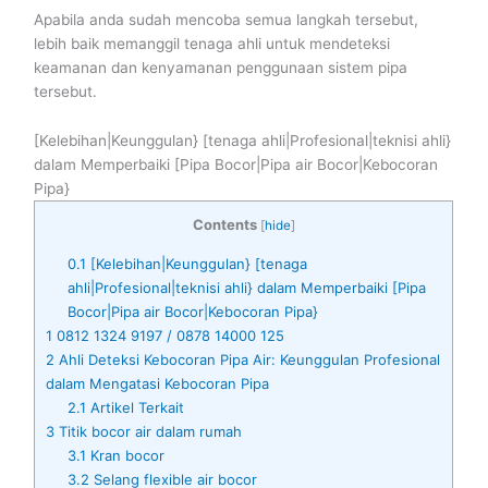
Apabila anda sudah mencoba semua langkah tersebut,
lebih baik memanggil tenaga ahli untuk mendeteksi
keamanan dan kenyamanan penggunaan sistem pipa
tersebut.
[Kelebihan|Keunggulan} [tenaga ahli|Profesional|teknisi ahli}
dalam Memperbaiki [Pipa Bocor|Pipa air Bocor|Kebocoran
Pipa}
Contents
[
hide
]
0.1
[Kelebihan|Keunggulan} [tenaga
ahli|Profesional|teknisi ahli} dalam Memperbaiki [Pipa
Bocor|Pipa air Bocor|Kebocoran Pipa}
1
0812 1324 9197 / 0878 14000 125
2
Ahli Deteksi Kebocoran Pipa Air: Keunggulan Profesional
dalam Mengatasi Kebocoran Pipa
2.1
Artikel Terkait
3
Titik bocor air dalam rumah
3.1
Kran bocor
3.2
Selang flexible air bocor