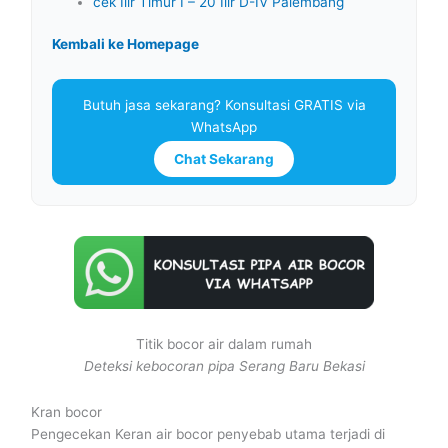
cek Ilir Timur I – 20 Ilir D-IV Palembang
Kembali ke Homepage
Butuh jasa sekarang? Konsultasi GRATIS via
WhatsApp
Chat Sekarang
Titik bocor air dalam rumah
Deteksi kebocoran pipa Serang Baru Bekasi
Kran bocor
Pengecekan Keran air bocor penyebab utama terjadi di