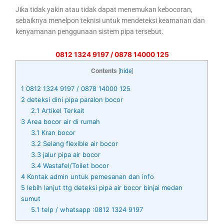
Jika tidak yakin atau tidak dapat menemukan kebocoran,
sebaiknya menelpon teknisi untuk mendeteksi keamanan dan
kenyamanan penggunaan sistem pipa tersebut.
0812 1324 9197 / 0878 14000 125
Contents
[
hide
]
1
0812 1324 9197 / 0878 14000 125
2
deteksi dini pipa paralon bocor
2.1
Artikel Terkait
3
Area bocor air di rumah
3.1
Kran bocor
3.2
Selang flexible air bocor
3.3
jalur pipa air bocor
3.4
Wastafel/Toilet bocor
4
Kontak admin untuk pemesanan dan info
5
lebih lanjut ttg deteksi pipa air bocor binjai medan
sumut
5.1
telp / whatsapp :0812 1324 9197