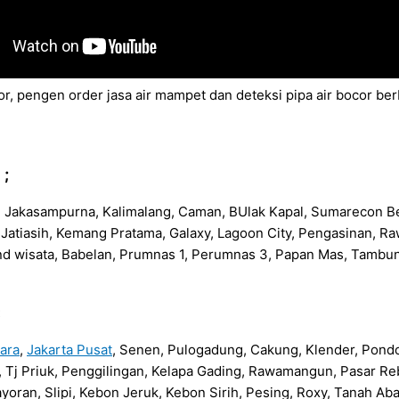
r, pengen order jasa air mampet dan deteksi pipa air bocor be
 ;
n, Jakasampurna, Kalimalang, Caman, BUlak Kapal, Sumarecon Be
na, Jatiasih, Kemang Pratama, Galaxy, Lagoon City, Pengasinan,
nd wisata, Babelan, Prumnas 1, Perumnas 3, Papan Mas, Tambu
:
tara
,
Jakarta Pusat
, Senen, Pulogadung, Cakung, Klender, Pond
da, Tj Priuk, Penggilingan, Kelapa Gading, Rawamangun, Pasar
yoran, Slipi, Kebon Jeruk, Kebon Sirih, Pesing, Roxy, Tanah A