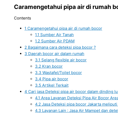
Caramengetahui pipa air di rumah b
Contents
1
Caramengetahui pipa air di rumah bocor
1.1
Sumber Air Tanah
1.2
Sumber Air PDAM
2
Bagaimana cara deteksi pipa bocor ?
3
Daerah bocor air dalam rumah
3.1
Selang flexible air bocor
3.2
Kran bocor
3.3
Wastafel/Toilet bocor
3.4
Pipa air bocor
3.5
Artikel Terkait
4
Cari jasa Deteksi pipa air bocor dalam dinding 
4.1
Area Layanan Deteksi Pipa Air Bocor Area 
4.2
Jasa Deteksi pipa bocor Jakarta meliputi 
4.3
Layanan Lain : Jasa Air Mampet dan dete