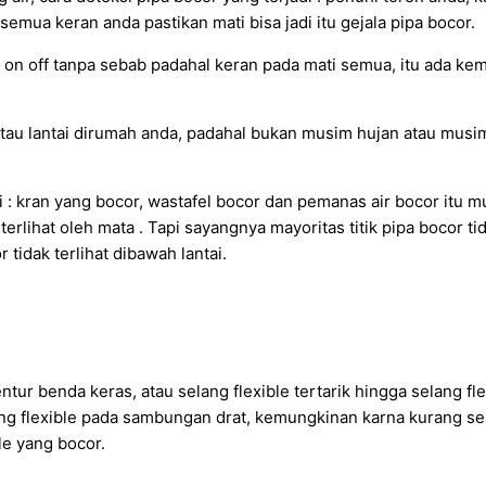
n semua keran anda pastikan mati bisa jadi itu gejala pipa bocor.
k on off tanpa sebab padahal keran pada mati semua, itu ada kem
atau lantai dirumah anda, padahal bukan musim hujan atau musim
 : kran yang bocor, wastafel bocor dan pemanas air bocor itu m
erlihat oleh mata . Tapi sayangnya mayoritas titik pipa bocor tid
 tidak terlihat dibawah lantai.
ntur benda keras, atau selang flexible tertarik hingga selang fle
elang flexible pada sambungan drat, kemungkinan karna kurang se
le yang bocor.