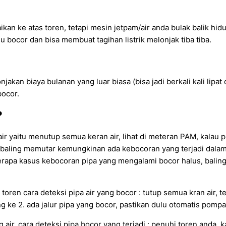
an ke atas toren, tetapi mesin jetpam/air anda bulak balik hid
 bocor dan bisa membuat tagihan listrik melonjak tiba tiba.
jakan biaya bulanan yang luar biasa (bisa jadi berkali kali lipa
bocor.
?
yaitu menutup semua keran air, lihat di meteran PAM, kalau pe
ihat baling memutar kemungkinan ada kebocoran yang terjadi da
rapa kasus kebocoran pipa yang mengalami bocor halus, baling 
ren cara deteksi pipa air yang bocor : tutup semua kran air, te
g ke 2. ada jalur pipa yang bocor, pastikan dulu otomatis pomp
ir, cara deteksi pipa bocor yang terjadi : penuhi toren anda,