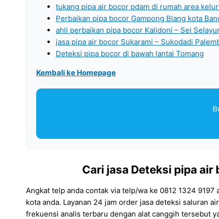
tukang pipa air bocor pdam di rumah area kelu
Perbaikan pipa bocor Gampong Blang kota Ban
ahli perbaikan pipa bocor Kalidoni – Sei Selay
jasa pipa air bocor Sukarami – Sukodadi Pale
Deteksi pipa bocor di bawah lantai Tomang
Kembali ke Homepage
B
Cari jasa Deteksi pipa a
Angkat telp anda contak via telp/wa ke 0812 1324 9197
kota anda. Layanan 24 jam order jasa deteksi saluran 
frekuensi analis terbaru dengan alat canggih tersebut 