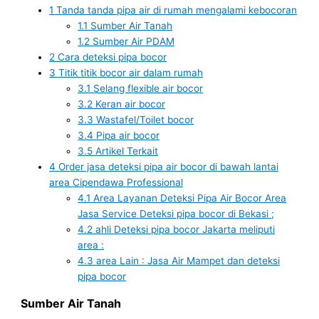
1
Tanda tanda pipa air di rumah mengalami kebocoran
1.1
Sumber Air Tanah
1.2
Sumber Air PDAM
2
Cara deteksi pipa bocor
3
Titik titik bocor air dalam rumah
3.1
Selang flexible air bocor
3.2
Keran air bocor
3.3
Wastafel/Toilet bocor
3.4
Pipa air bocor
3.5
Artikel Terkait
4
Order jasa deteksi pipa air bocor di bawah lantai
area Cipendawa Professional
4.1
Area Layanan Deteksi Pipa Air Bocor Area
Jasa Service Deteksi pipa bocor di Bekasi ;
4.2
ahli Deteksi pipa bocor Jakarta meliputi
area :
4.3
area Lain : Jasa Air Mampet dan deteksi
pipa bocor
Sumber Air Tanah