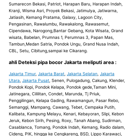
Sumarecon Bekasi, Patriot, Harapan Baru, Harapan Indah,
Kranji, Wisma Asri, Proyek Bekasi, Jatimulya, Jatiwarna,
Jatiasih, Kemang Pratama, Galaxy, Lagoon City,
Pengasinan, Rawalumbu, Rawakalong, Rawasemut,
Cipendawa, Narogong,Bantar Gebang, Kota Wisata, Grand
wisata, Babelan, Prumnas 1, Perumnas 3, Papan Mas,
Tambun,Medan Satria, Pondok Ungu, Grand Nusa Indah,
CBL, Setu, Cibitung,sampai ke Cikarang.
ahli Deteksi pipa bocor Jakarta meliputi area :
Jakarta Timur
,
Jakarta Barat
,
Jakarta Selatan
,
Jakarta
Utara
,
Jakarta Pusat
, Senen, Pulogadung, Cakung, Klender,
Pondok Kopi, Pondok Kelapa, Pondok gede,Taman Mini,
Jatinegara, Cililitan, Condet, Marunda, Tj Priuk,
Penggilingan, Kelapa Gading, Rawamangun, Pasar Rebo,
Semanggi, Mampang, Cawang, Tebet, Cempaka Putih,
Kalibata, Kampung Melayu, Kenari, Kebayoran, Slipi, Kebon
Jeruk, Kebon Sirih, Pesing, Roxy, Tanah Abang, Sudirman,
Casablanca, Tomang, Pondok Indah, Kemang, Radio dalam,
Cideng, PIK, hingga ke Cengkareng, BSD, Lippo Karawaci,