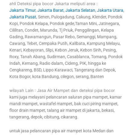
ahli Deteksi pipa bocor Jakarta meliputi area :
Jakarta Timur
,
Jakarta Barat
,
Jakarta Selatan
,
Jakarta Utara
,
Jakarta Pusat
, Senen, Pulogadung, Cakung, Klender, Pondok
Kopi, Pondok Kelapa, Pondok gede,Taman Mini, Jatinegara,
Cililitan, Condet, Marunda, Tj Priuk, Penggilingan, Kelapa
Gading, Rawamangun, Pasar Rebo, Semanggi, Mampang,
Cawang, Tebet, Cempaka Putih, Kalibata, Kampung Melayu,
Kenari, Kebayoran, Slipi, Kebon Jeruk, Kebon Sirih, Pesing,
Roxy, Tanah Abang, Sudirman, Casablanca, Tomang, Pondok
Indah, Kemang, Radio dalam, Cideng, PIK, hingga ke
Cengkareng, BSD, Lippo Karawaci, Tangerang dan Depok,
Kota Bogor, kota Bandung, cilegon, serang, Banten
wilayah Lain : Jasa Air Mampet dan deteksi pipa bocor
kami juga melayani pelancaran saluran pipa mampet, kamar
mandi mampet, wastafel mampet, bak cuci piring mampet,
floor drain mampet, talang air mampet di jakarta, bekasi,
tangerang, depok, cibitung, cikarang.
untuk jasa pelancaran pipa air mampet kota Medan dan