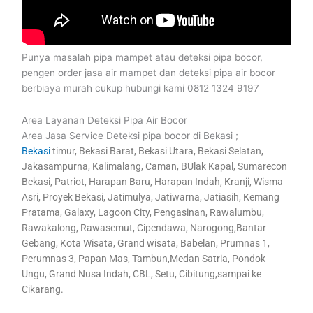
Punya masalah pipa mampet atau deteksi pipa bocor,
pengen order jasa air mampet dan deteksi pipa air bocor
berbiaya murah cukup hubungi kami 0812 1324 9197
Area Layanan Deteksi Pipa Air Bocor
Area Jasa Service Deteksi pipa bocor di Bekasi ;
Bekasi
timur, Bekasi Barat, Bekasi Utara, Bekasi Selatan,
Jakasampurna, Kalimalang, Caman, BUlak Kapal, Sumarecon
Bekasi, Patriot, Harapan Baru, Harapan Indah, Kranji, Wisma
Asri, Proyek Bekasi, Jatimulya, Jatiwarna, Jatiasih, Kemang
Pratama, Galaxy, Lagoon City, Pengasinan, Rawalumbu,
Rawakalong, Rawasemut, Cipendawa, Narogong,Bantar
Gebang, Kota Wisata, Grand wisata, Babelan, Prumnas 1,
Perumnas 3, Papan Mas, Tambun,Medan Satria, Pondok
Ungu, Grand Nusa Indah, CBL, Setu, Cibitung,sampai ke
Cikarang.