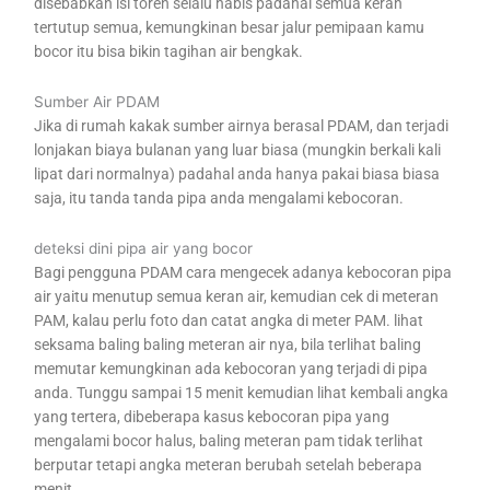
disebabkan isi toren selalu habis padahal semua keran
tertutup semua, kemungkinan besar jalur pemipaan kamu
bocor itu bisa bikin tagihan air bengkak.
Sumber Air PDAM
Jika di rumah kakak sumber airnya berasal PDAM, dan terjadi
lonjakan biaya bulanan yang luar biasa (mungkin berkali kali
lipat dari normalnya) padahal anda hanya pakai biasa biasa
saja, itu tanda tanda pipa anda mengalami kebocoran.
deteksi dini pipa air yang bocor
Bagi pengguna PDAM cara mengecek adanya kebocoran pipa
air yaitu menutup semua keran air, kemudian cek di meteran
PAM, kalau perlu foto dan catat angka di meter PAM. lihat
seksama baling baling meteran air nya, bila terlihat baling
memutar kemungkinan ada kebocoran yang terjadi di pipa
anda. Tunggu sampai 15 menit kemudian lihat kembali angka
yang tertera, dibeberapa kasus kebocoran pipa yang
mengalami bocor halus, baling meteran pam tidak terlihat
berputar tetapi angka meteran berubah setelah beberapa
menit.