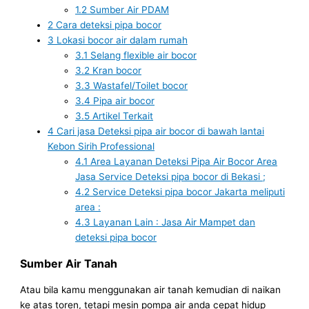
1.2
Sumber Air PDAM
2
Cara deteksi pipa bocor
3
Lokasi bocor air dalam rumah
3.1
Selang flexible air bocor
3.2
Kran bocor
3.3
Wastafel/Toilet bocor
3.4
Pipa air bocor
3.5
Artikel Terkait
4
Cari jasa Deteksi pipa air bocor di bawah lantai
Kebon Sirih Professional
4.1
Area Layanan Deteksi Pipa Air Bocor Area
Jasa Service Deteksi pipa bocor di Bekasi ;
4.2
Service Deteksi pipa bocor Jakarta meliputi
area :
4.3
Layanan Lain : Jasa Air Mampet dan
deteksi pipa bocor
Sumber Air Tanah
Atau bila kamu menggunakan air tanah kemudian di naikan
ke atas toren, tetapi mesin pompa air anda cepat hidup