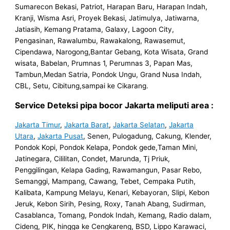
Sumarecon Bekasi, Patriot, Harapan Baru, Harapan Indah,
Kranji, Wisma Asri, Proyek Bekasi, Jatimulya, Jatiwarna,
Jatiasih, Kemang Pratama, Galaxy, Lagoon City,
Pengasinan, Rawalumbu, Rawakalong, Rawasemut,
Cipendawa, Narogong,Bantar Gebang, Kota Wisata, Grand
wisata, Babelan, Prumnas 1, Perumnas 3, Papan Mas,
Tambun,Medan Satria, Pondok Ungu, Grand Nusa Indah,
CBL, Setu, Cibitung,sampai ke Cikarang.
Service Deteksi pipa bocor Jakarta meliputi area :
Jakarta Timur
,
Jakarta Barat
,
Jakarta Selatan
,
Jakarta
Utara
,
Jakarta Pusat
, Senen, Pulogadung, Cakung, Klender,
Pondok Kopi, Pondok Kelapa, Pondok gede,Taman Mini,
Jatinegara, Cililitan, Condet, Marunda, Tj Priuk,
Penggilingan, Kelapa Gading, Rawamangun, Pasar Rebo,
Semanggi, Mampang, Cawang, Tebet, Cempaka Putih,
Kalibata, Kampung Melayu, Kenari, Kebayoran, Slipi, Kebon
Jeruk, Kebon Sirih, Pesing, Roxy, Tanah Abang, Sudirman,
Casablanca, Tomang, Pondok Indah, Kemang, Radio dalam,
Cideng, PIK, hingga ke Cengkareng, BSD, Lippo Karawaci,