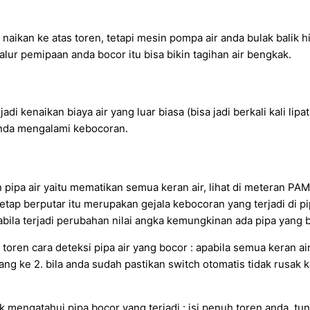
ikan ke atas toren, tetapi mesin pompa air anda bulak balik h
alur pemipaan anda bocor itu bisa bikin tagihan air bengkak.
di kenaikan biaya air yang luar biasa (bisa jadi berkali kali li
 anda mengalami kebocoran.
a air yaitu mematikan semua keran air, lihat di meteran PAM,
a tetap berputar itu merupakan gejala kebocoran yang terjadi di
bila terjadi perubahan nilai angka kemungkinan ada pipa yang 
en cara deteksi pipa air yang bocor : apabila semua keran air 
yang ke 2. bila anda sudah pastikan switch otomatis tidak rusa
k mengatahui pipa bocor yang terjadi : isi penuh toren anda, 