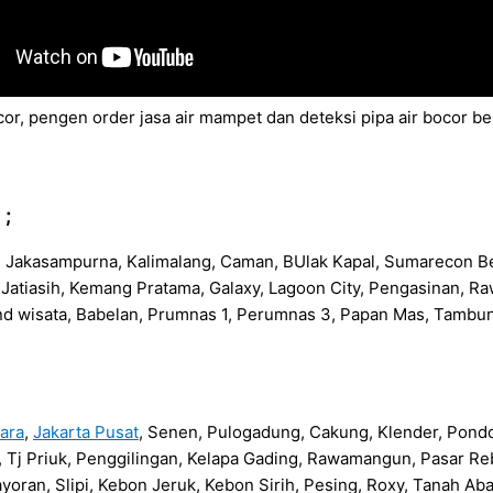
or, pengen order jasa air mampet dan deteksi pipa air bocor b
 ;
n, Jakasampurna, Kalimalang, Caman, BUlak Kapal, Sumarecon Be
na, Jatiasih, Kemang Pratama, Galaxy, Lagoon City, Pengasinan,
nd wisata, Babelan, Prumnas 1, Perumnas 3, Papan Mas, Tambu
tara
,
Jakarta Pusat
, Senen, Pulogadung, Cakung, Klender, Pond
da, Tj Priuk, Penggilingan, Kelapa Gading, Rawamangun, Pasar
yoran, Slipi, Kebon Jeruk, Kebon Sirih, Pesing, Roxy, Tanah A