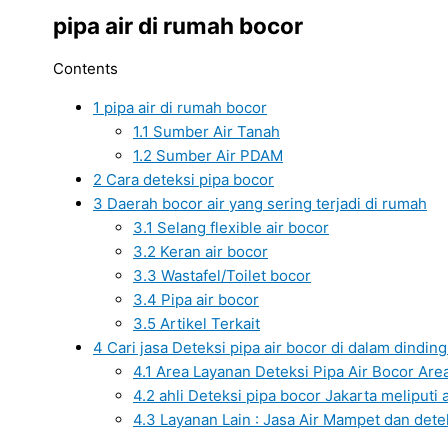
pipa air di rumah bocor
Contents
1
pipa air di rumah bocor
1.1
Sumber Air Tanah
1.2
Sumber Air PDAM
2
Cara deteksi pipa bocor
3
Daerah bocor air yang sering terjadi di rumah
3.1
Selang flexible air bocor
3.2
Keran air bocor
3.3
Wastafel/Toilet bocor
3.4
Pipa air bocor
3.5
Artikel Terkait
4
Cari jasa Deteksi pipa air bocor di dalam dindi
4.1
Area Layanan Deteksi Pipa Air Bocor Area 
4.2
ahli Deteksi pipa bocor Jakarta meliputi a
4.3
Layanan Lain : Jasa Air Mampet dan dete