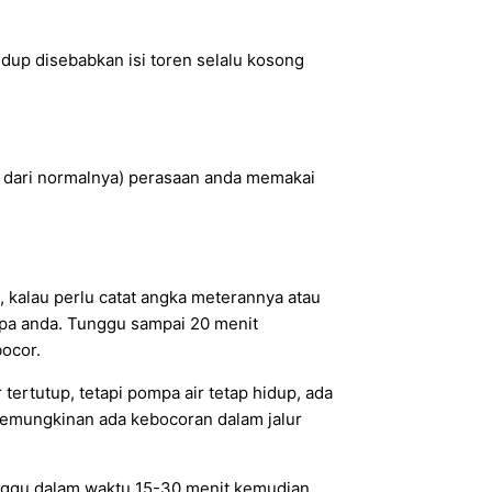
idup disebabkan isi toren selalu kosong
pat dari normalnya) perasaan anda memakai
 kalau perlu catat angka meterannya atau
 pipa anda. Tunggu sampai 20 menit
bocor.
tertutup, tetapi pompa air tetap hidup, ada
k kemungkinan ada kebocoran dalam jalur
tunggu dalam waktu 15-30 menit kemudian