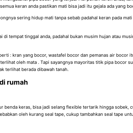
an semua keran anda pastikan mati bisa jadi itu gejala ada yang bo
ngnya sering hidup mati tanpa sebab padahal keran pada mati s
di tempat tinggal anda, padahal bukan musim hujan atau musim b
ti : kran yang bocor, wastafel bocor dan pemanas air bocor it
erlihat oleh mata . Tapi sayangnya mayoritas titik pipa bocor su
 terlihat berada dibawah tanah.
 di rumah
tur benda keras, bisa jadi selang flexible tertarik hingga sobek,
isebabkan oleh kurang seal tape, cukup tambahkan seal tape untu