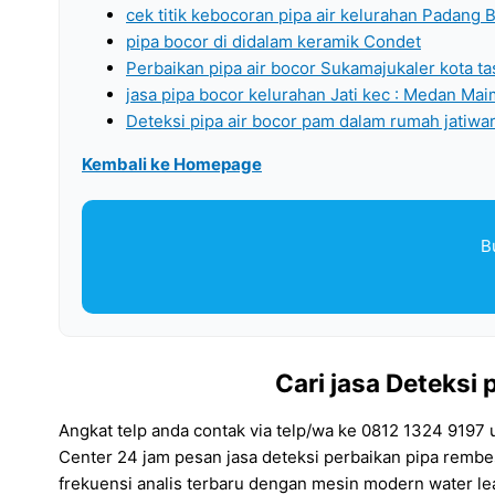
cek titik kebocoran pipa air kelurahan Padang 
pipa bocor di didalam keramik Condet
Perbaikan pipa air bocor Sukamajukaler kota t
jasa pipa bocor kelurahan Jati kec : Medan Ma
Deteksi pipa air bocor pam dalam rumah jatiwa
Kembali ke Homepage
B
Cari jasa Deteksi 
Angkat telp anda contak via telp/wa ke 0812 1324 9197 
Center 24 jam pesan jasa deteksi perbaikan pipa remb
frekuensi analis terbaru dengan mesin modern water l