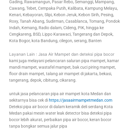
Gading, Rawamangun, Pasar Rebo, Semanggi, Mampang,
Cawang, Tebet, Cempaka Putih, Kalibata, Kampung Melayu,
Kenari, Kebayoran, Slipi, Kebon Jeruk, Kebon Sirih, Pesing,
Roxy, Tanah Abang, Sudirman, Casablanca, Tomang, Pondok
Indah, Kemang, Radio dalam, Cideng, PIK, hingga ke
Cengkareng, BSD, Lippo Karawaci, Tangerang dan Depok,
Kota Bogor, kota Bandung, cilegon, serang, Banten
Layanan Lain : Jasa Air Mampet dan deteksi pipa bocor
kami juga melayani pelancaran saluran pipa mampet, kamar
mandi mampet, wastafel mampet, bak cuci piring mampet,
floor drain mampet, talang air mampet di jakarta, bekasi,
tangerang, depok, cibitung, cikarang.
untuk jasa pelancaran pipa air mampet kota Medan dan
sekitarnya bisa cek di
https://jasaairmampetmedan.com
Deteksi pipa air bocor di dalam keramik deli serdang Kota
Medan pakai mesin water leak detector bisa deteksi pipa
bocor lebih akurat, perbaikan pipa air bocor, keran bocor
tanpa bongkar semua jalur pipa