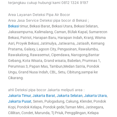
terjangkau cukup hubungi kami 0812 1324 9197
Area Layanan Deteksi Pipa Air Bocor
Area Jasa Service Deteksi pipa bocor di Bekasi ;
Bekasi
timur, Bekasi Barat, Bekasi Utara, Bekasi Selatan,
Jakasampurna, Kalimalang, Caman, BUlak Kapal, Sumarecon
Bekasi, Patriot, Harapan Baru, Harapan Indah, Kranji, Wisma
Asri, Proyek Bekasi, Jatimulya, Jatiwarna, Jatiasih, Kemang
Pratama, Galaxy, Lagoon City, Pengasinan, Rawalumbu,
Rawakalong, Rawasemut, Cipendawa, Narogong,Bantar
Gebang, Kota Wisata, Grand wisata, Babelan, Prumnas 1,
Perumnas 3, Papan Mas, Tambun,Medan Satria, Pondok
Ungu, Grand Nusa Indah, CBL, Setu, Cibitung,sampai ke
Cikarang.
ahli Deteksi pipa bocor Jakarta meliputi area :
Jakarta Timur
,
Jakarta Barat
,
Jakarta Selatan
,
Jakarta Utara
,
Jakarta Pusat
, Senen, Pulogadung, Cakung, Klender, Pondok
Kopi, Pondok Kelapa, Pondok gede,Taman Mini, Jatinegara,
Cililitan, Condet, Marunda, Tj Priuk, Penggilingan, Kelapa