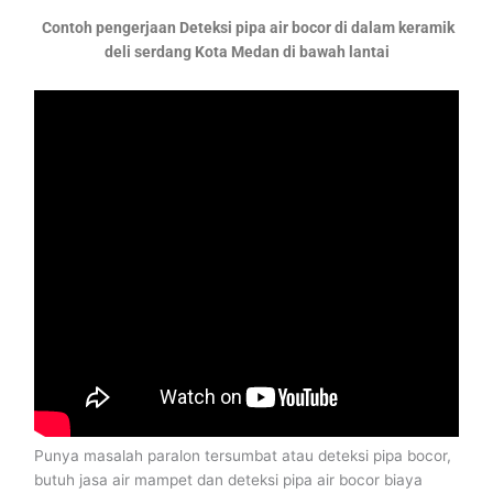
Contoh pengerjaan Deteksi pipa air bocor di dalam keramik
deli serdang Kota Medan di bawah lantai
Punya masalah paralon tersumbat atau deteksi pipa bocor,
butuh jasa air mampet dan deteksi pipa air bocor biaya