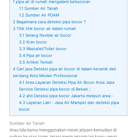
1
pipa air di rumah mengalami kebocoran
1.1
Sumber Air Tanah
1.2
Sumber Air PDAM
2
Bagaimana cara deteksi pipa bocor ?
3
Titik titik bocor air dalam rumah
3.1
Selang flexible air bocor
3.2
Kran bocor
3.3
Wastafel/Toilet bocor
3.4
Pipa air bocor
3.5
Artikel Terkait
4
Cari jasa Deteksi pipa air bocor di dalam keramik deli
serdang Kota Medan Professional
4.1
Area Layanan Deteksi Pipa Air Bocor Area Jasa
Service Deteksi pipa bocor di Bekasi ;
4.2
ahli Deteksi pipa bocor Jakarta meliputi area :
4.3
Layanan Lain : Jasa Air Mampet dan deteksi pipa
bocor
Sumber Air Tanah
Atau bila kamu menggunakan mesin jetpam kemudian di
naikan ke atas toren, tetapi mesin jetpam/air kamu cepat