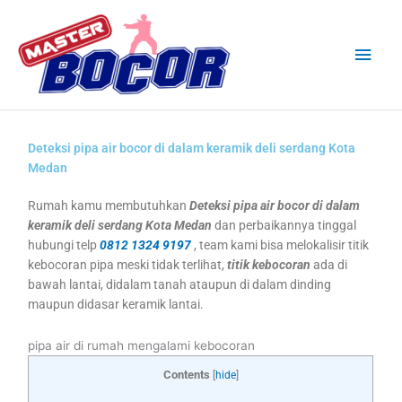
Skip
Main
to
content
Men
Deteksi pipa air bocor di dalam keramik deli serdang Kota
Medan
Rumah kamu membutuhkan
Deteksi pipa air bocor di dalam
keramik deli serdang Kota Medan
dan perbaikannya tinggal
hubungi telp
0812 1324 9197
, team kami bisa melokalisir titik
kebocoran pipa meski tidak terlihat,
titik kebocoran
ada di
bawah lantai, didalam tanah ataupun di dalam dinding
maupun didasar keramik lantai.
pipa air di rumah mengalami kebocoran
Contents
[
hide
]