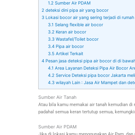
1.2
Sumber Air PDAM
2
deteksi dini pipa air yang bocor
3
Lokasi bocor air yang sering terjadi di rumah
3.1
Selang flexible air bocor
3.2
Keran air bocor
3.3
Wastafel/Toilet bocor
3.4
Pipa air bocor
3.5
Artikel Terkait
4
Pesan jasa deteksi pipa air bocor di di baw
4.1
Area Layanan Deteksi Pipa Air Bocor Are
4.2
Service Deteksi pipa bocor Jakarta melip
4.3
wilayah Lain : Jasa Air Mampet dan det
Sumber Air Tanah
Atau bila kamu memakai air tanah kemudian di n
padahal semua keran tertutup semua, kemungkina
Sumber Air PDAM
Jika di lokasi kamu menggunakan Air Pam, dan m