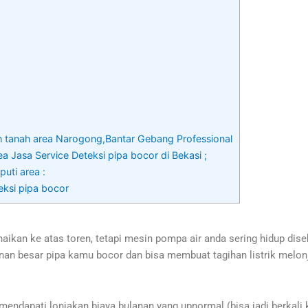
ah tanah area Narogong,Bantar Gebang Professional
a Jasa Service Deteksi pipa bocor di Bekasi ;
uti area :
eksi pipa bocor
aikan ke atas toren, tetapi mesin pompa air anda sering hidup di
n besar pipa kamu bocor dan bisa membuat tagihan listrik melonja
endapati lonjakan biaya bulanan yang upnormal (bisa jadi berkali k