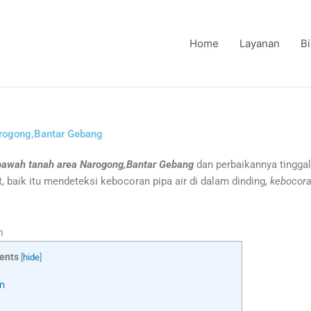
Home
Layanan
B
Narogong,Bantar Gebang
i bawah tanah area Narogong,Bantar Gebang
dan perbaikannya tinggal
t, baik itu mendeteksi kebocoran pipa air di dalam dinding,
kebocora
n
ents
[
hide
]
n