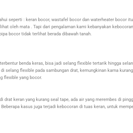
i seperti : keran bocor, wastafel bocor dan waterheater bocor it
erlihat oleh mata . Tapi dari pengalaman kami kebanyakan kebocoran 
pipa bocor tidak terlihat berada dibawah tanah.
 terbentur benda keras, bisa jadi selang flexible tertarik hingga sel
di di selang flexible pada sambungan drat, kemungkinan karna kurang
 flexible yang bocor.
di drat keran yang kurang seal tape, ada air yang merembes di ping
 Beberapa kasus juga terjadi kebocoran di tuas keran, untuk memper