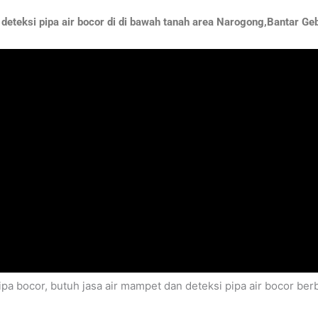
deteksi pipa air bocor di di bawah tanah area Narogong,Bantar Geb
ipa bocor, butuh jasa air mampet dan deteksi pipa air bocor b