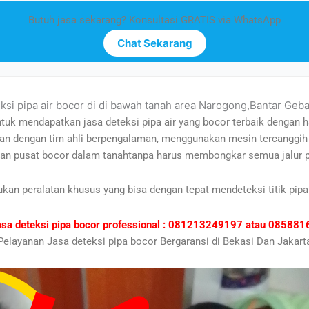
Butuh jasa sekarang? Konsultasi GRATIS via WhatsApp
Chat Sekarang
ksi pipa air bocor di di bawah tanah area Narogong,Bantar Geb
tuk mendapatkan jasa deteksi pipa air yang bocor terbaik dengan 
akan dengan tim ahli berpengalaman, menggunakan mesin tercanggih
an pusat bocor dalam tanahtanpa harus membongkar semua jalur p
ukan peralatan khusus yang bisa dengan tepat mendeteksi titik pipa
asa deteksi pipa bocor professional : 081213249197 atau 0858
Pelayanan Jasa deteksi pipa bocor Bergaransi di Bekasi Dan Jakart