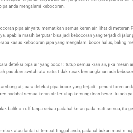
a pipa anda mengalami kebocoran.
ran pipa air yaitu mematikan semua keran air, lihat di meteran P
nya, apabila masih berputar bisa jadi kebocoran yang terjadi di jal
erapa kasus kebocoran pipa yang mengalami bocor halus, baling met
ara deteksi pipa air yang bocor : tutup semua kran air, jika mesin ai
dah pastikan switch otomatis tidak rusak kemungkinan ada kebocora
ambung air, cara deteksi pipa bocor yang terjadi : penuhi toren a
m toren padahal semua keran air tertutup kemungkinan besar itu ada y
lak balik on off tanpa sebab padahal keran pada mati semua, itu ge
tembok atau lantai di tempat tinggal anda, padahal bukan musim huja