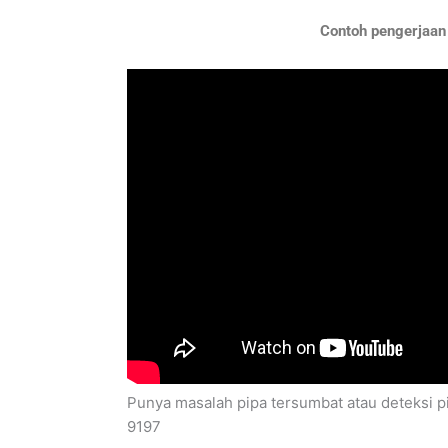
Contoh pengerjaan 
Punya masalah pipa tersumbat atau deteksi p
9197