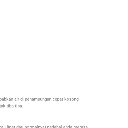
sebabkan air di penampungan cepat kosong
k tiba tiba.
ali lipat dari normalnya) padahal anda merasa