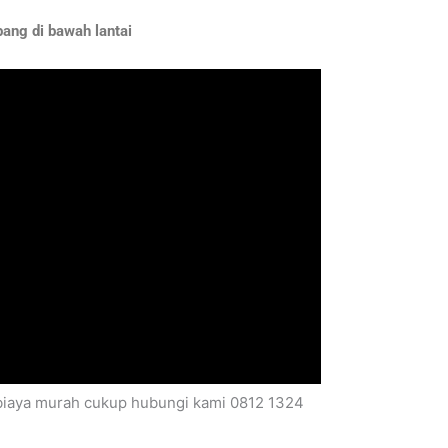
ang di bawah lantai
erbiaya murah cukup hubungi kami 0812 1324