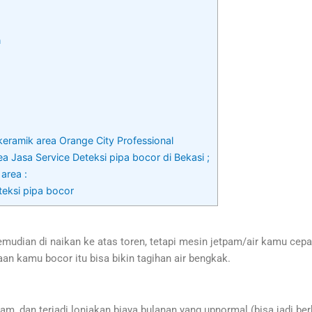
h
 keramik area Orange City Professional
a Jasa Service Deteksi pipa bocor di Bekasi ;
 area :
teksi pipa bocor
udian di naikan ke atas toren, tetapi mesin jetpam/air kamu cepat 
aan kamu bocor itu bisa bikin tagihan air bengkak.
m, dan terjadi lonjakan biaya bulanan yang upnormal (bisa jadi berk