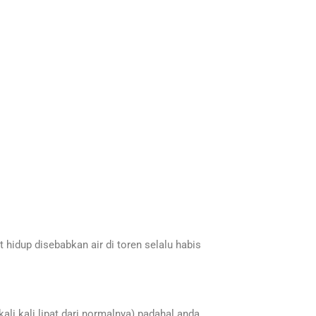
hidup disebabkan air di toren selalu habis
ali kali lipat dari normalnya) padahal anda