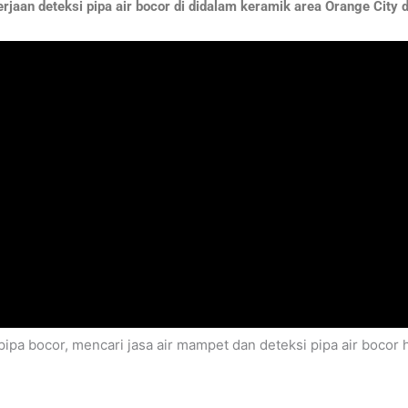
jaan deteksi pipa air bocor di didalam keramik area Orange City d
ipa bocor, mencari jasa air mampet dan deteksi pipa air boco