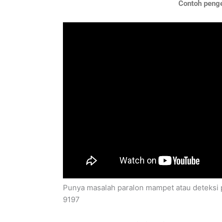
Contoh penger
Punya masalah paralon mampet atau deteksi p
9197