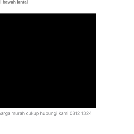
i bawah lantai
r harga murah cukup hubungi kami 0812 1324