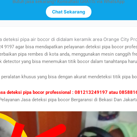
Butuh jasa sekarang? Konsultasi GRATIS via WhatsApp
Chat Sekarang
a deteksi pipa air bocor di didalam keramik area Orange City Pr
24 9197 agar bisa mendapatkan pelayanan deteksi pipa bocor profe
perbaikan pipa rembes di kota anda, menggunakan mesin canggih fr
 detector yang bisa menemukan titik bocor dalam tanahtanpa haru
 peralatan khusus yang bisa dengan akurat mendeteksi titik pipa bo
asa deteksi pipa bocor professional : 081213249197 atau 0858
Pelayanan Jasa deteksi pipa bocor Bergaransi di Bekasi Dan Jakart