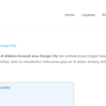
Home
Layanan
B
Orange City
r di didalam keramik area Orange City
dan perbaikannya tinggal hubu
rlihat, baik itu mendeteksi kebocoran pipa air di dalam dinding,
keb
ts
[
hide
]