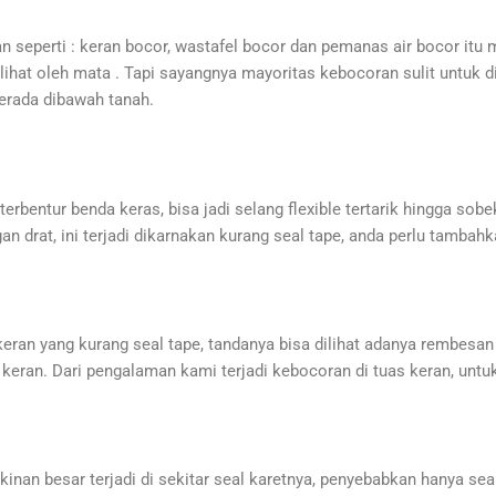
 seperti : keran bocor, wastafel bocor dan pemanas air bocor itu
erlihat oleh mata . Tapi sayangnya mayoritas kebocoran sulit untuk d
berada dibawah tanah.
 terbentur benda keras, bisa jadi selang flexible tertarik hingga sob
ngan drat, ini terjadi dikarnakan kurang seal tape, anda perlu tamb
 keran yang kurang seal tape, tandanya bisa dilihat adanya rembesan
keran. Dari pengalaman kami terjadi kebocoran di tuas keran, untu
inan besar terjadi di sekitar seal karetnya, penyebabkan hanya sea