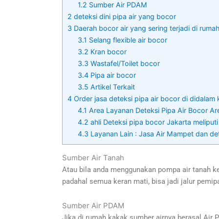
1.2
Sumber Air PDAM
2
deteksi dini pipa air yang bocor
3
Daerah bocor air yang sering terjadi di ruma
3.1
Selang flexible air bocor
3.2
Kran bocor
3.3
Wastafel/Toilet bocor
3.4
Pipa air bocor
3.5
Artikel Terkait
4
Order jasa deteksi pipa air bocor di didalam
4.1
Area Layanan Deteksi Pipa Air Bocor Are
4.2
ahli Deteksi pipa bocor Jakarta meliputi
4.3
Layanan Lain : Jasa Air Mampet dan de
Sumber Air Tanah
Atau bila anda menggunakan pompa air tanah kem
padahal semua keran mati, bisa jadi jalur pemip
Sumber Air PDAM
Jika di rumah kakak sumber airnya berasal Air Pa