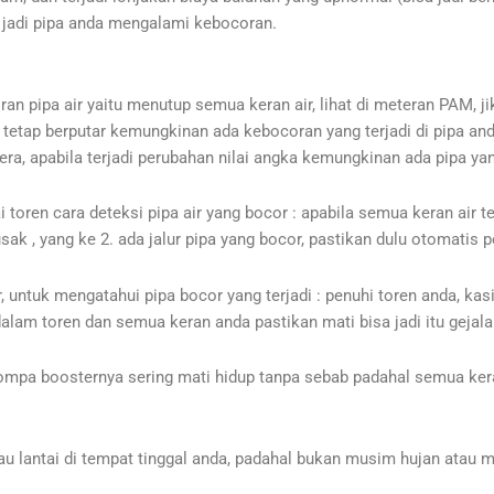
a jadi pipa anda mengalami kebocoran.
pipa air yaitu menutup semua keran air, lihat di meteran PAM, jik
ka tetap berputar kemungkinan ada kebocoran yang terjadi di pipa an
ra, apabila terjadi perubahan nilai angka kemungkinan ada pipa ya
oren cara deteksi pipa air yang bocor : apabila semua keran air ter
ak , yang ke 2. ada jalur pipa yang bocor, pastikan dulu otomatis 
, untuk mengatahui pipa bocor yang terjadi : penuhi toren anda, ka
r dalam toren dan semua keran anda pastikan mati bisa jadi itu gejal
ompa boosternya sering mati hidup tanpa sebab padahal semua kera
u lantai di tempat tinggal anda, padahal bukan musim hujan atau m