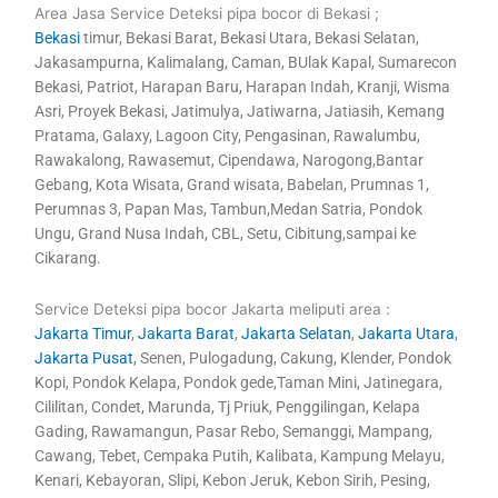
Area Jasa Service Deteksi pipa bocor di Bekasi ;
Bekasi
timur, Bekasi Barat, Bekasi Utara, Bekasi Selatan,
Jakasampurna, Kalimalang, Caman, BUlak Kapal, Sumarecon
Bekasi, Patriot, Harapan Baru, Harapan Indah, Kranji, Wisma
Asri, Proyek Bekasi, Jatimulya, Jatiwarna, Jatiasih, Kemang
Pratama, Galaxy, Lagoon City, Pengasinan, Rawalumbu,
Rawakalong, Rawasemut, Cipendawa, Narogong,Bantar
Gebang, Kota Wisata, Grand wisata, Babelan, Prumnas 1,
Perumnas 3, Papan Mas, Tambun,Medan Satria, Pondok
Ungu, Grand Nusa Indah, CBL, Setu, Cibitung,sampai ke
Cikarang.
Service Deteksi pipa bocor Jakarta meliputi area :
Jakarta Timur
,
Jakarta Barat
,
Jakarta Selatan
,
Jakarta Utara
,
Jakarta Pusat
, Senen, Pulogadung, Cakung, Klender, Pondok
Kopi, Pondok Kelapa, Pondok gede,Taman Mini, Jatinegara,
Cililitan, Condet, Marunda, Tj Priuk, Penggilingan, Kelapa
Gading, Rawamangun, Pasar Rebo, Semanggi, Mampang,
Cawang, Tebet, Cempaka Putih, Kalibata, Kampung Melayu,
Kenari, Kebayoran, Slipi, Kebon Jeruk, Kebon Sirih, Pesing,