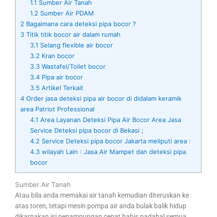
1.1
Sumber Air Tanah
1.2
Sumber Air PDAM
2
Bagaimana cara deteksi pipa bocor ?
3
Titik titik bocor air dalam rumah
3.1
Selang flexible air bocor
3.2
Kran bocor
3.3
Wastafel/Toilet bocor
3.4
Pipa air bocor
3.5
Artikel Terkait
4
Order jasa deteksi pipa air bocor di didalam keramik
area Patriot Professional
4.1
Area Layanan Deteksi Pipa Air Bocor Area Jasa
Service Deteksi pipa bocor di Bekasi ;
4.2
Service Deteksi pipa bocor Jakarta meliputi area :
4.3
wilayah Lain : Jasa Air Mampet dan deteksi pipa
bocor
Sumber Air Tanah
Atau bila anda memakai air tanah kemudian diteruskan ke
atas toren, tetapi mesin pompa air anda bulak balik hidup
dikarnakan isi penampungan cepat habis padahal semua