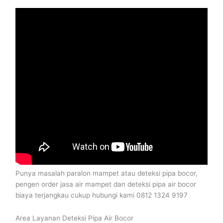
Punya masalah paralon mampet atau deteksi pipa bocor,
pengen order jasa air mampet dan deteksi pipa air bocor
biaya terjangkau cukup hubungi kami 0812 1324 9197
Area Layanan Deteksi Pipa Air Bocor