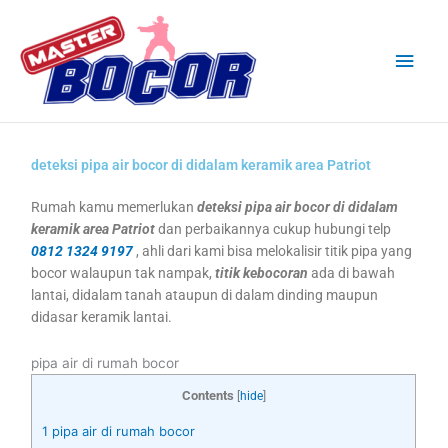
Skip
Main
to
content
Men
deteksi pipa air bocor di didalam keramik area Patriot
Rumah kamu memerlukan
deteksi pipa air bocor di didalam
keramik area Patriot
dan perbaikannya cukup hubungi telp
0812 1324 9197
, ahli dari kami bisa melokalisir titik pipa yang
bocor walaupun tak nampak,
titik kebocoran
ada di bawah
lantai, didalam tanah ataupun di dalam dinding maupun
didasar keramik lantai.
pipa air di rumah bocor
Contents
[
hide
]
1
pipa air di rumah bocor